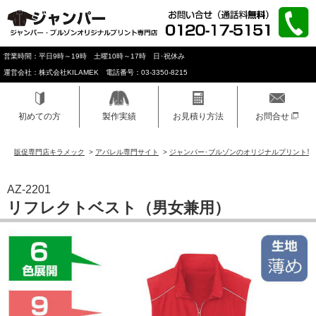
営業時間：平日9時～19時 土曜10時～17時 日･祝休み
運営会社：株式会社KILAMEK 電話番号：03-3350-8215
初めての方
製作実績
お見積り方法
お問合せ
販促専門店キラメック
>
アパレル専門サイト
>
ジャンパー･ブルゾンのオリジナルプリント専
AZ-2201
リフレクトベスト（男女兼用）