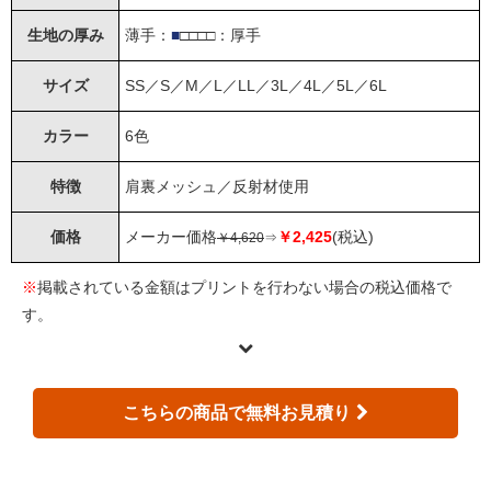
生地の厚み
薄手：
■
□□□□：厚手
サイズ
SS／S／M／L／LL／3L／4L／5L／6L
カラー
6色
特徴
肩裏メッシュ／反射材使用
価格
メーカー価格
￥2,425
(税込)
￥4,620
⇒
※
掲載されている金額はプリントを行わない場合の税込価格で
す。
こちらの商品で無料お見積り