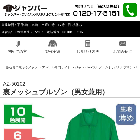
営業時間：平日9時～19時 土曜10時～17時 日･祝休み
運営会社：株式会社KILAMEK 電話番号：03-3350-8215
初めての方
製作実績
お見積り方法
お問合せ
販促専門店キラメック
>
アパレル専門サイト
>
ジャンパー･ブルゾンのオリジナルプリント専
AZ-50102
裏メッシュブルゾン（男女兼用）