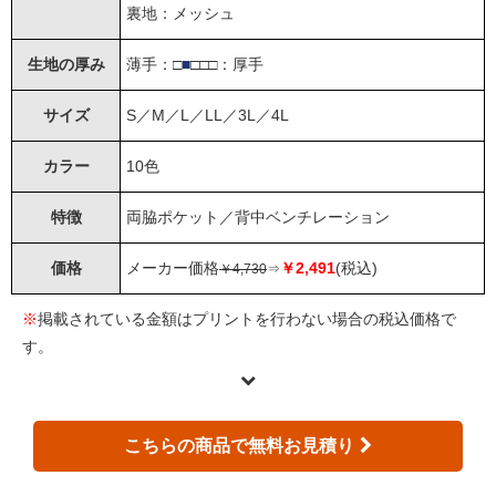
裏地：メッシュ
生地の厚み
薄手：□
■
□□□：厚手
サイズ
S／M／L／LL／3L／4L
カラー
10色
特徴
両脇ポケット／背中ベンチレーション
価格
メーカー価格
￥2,491
(税込)
￥4,730
⇒
※
掲載されている金額はプリントを行わない場合の税込価格で
す。
こちらの商品で無料お見積り