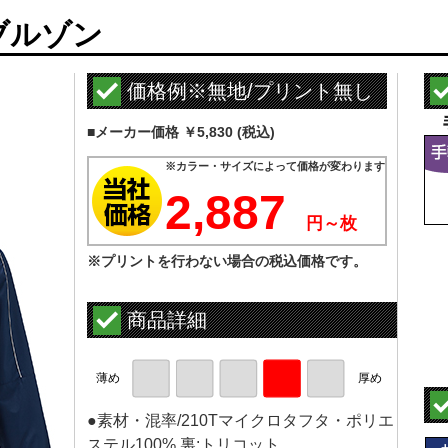
ブルゾン
価格例
※無地/プリント無し
■メーカー価格 ￥5,830 (税込)
※カラー・サイズによって価格が変わります
2,887
円～枚
※プリントを行わない場合の税込価格です。
商品詳細
薄め
厚め
●素材・混率/210Tマイクロタフタ・ポリエ
ステル100% 裏:トリコット