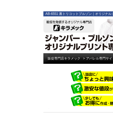
AB-6551 裏トリコットブルゾン｜オリ
販促専門店キラメック
>
アパレル専門サイ