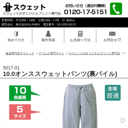
営業時間：平日9時～19時 土曜10時～17時 日･祝休み
運営会社：株式会社KILAMEK 電話番号：03-3350-8215
初めての方
製作実績
お見積り方法
お問合せ
販促専門店キラメック
>
アパレル専門サイト
>
スウェットのオリジナルプリント専門店
>
5
5017-01
10.0オンススウェットパンツ(裏パイル)