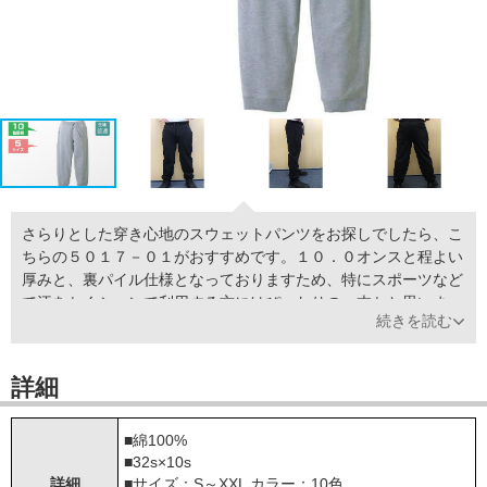
さらりとした穿き心地のスウェットパンツをお探しでしたら、こ
ちらの５０１７－０１がおすすめです。１０．０オンスと程よい
厚みと、裏パイル仕様となっておりますため、特にスポーツなど
で汗をかくシーンで利用する方にはぴったりの一本かと思いま
続きを読む
す。カラーバリエーションは嬉しい全１０色。全色、激安価格に
てオリジナルプリントが可能です。
詳細
■綿100%
■32s×10s
詳細
■サイズ：S～XXL カラー：10色