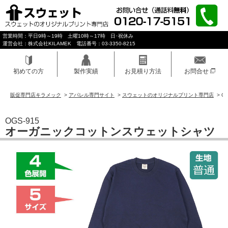
営業時間：平日9時～19時 土曜10時～17時 日･祝休み
運営会社：株式会社KILAMEK 電話番号：03-3350-8215
初めての方
製作実績
お見積り方法
お問合せ
販促専門店キラメック
>
アパレル専門サイト
>
スウェットのオリジナルプリント専門店
>
O
OGS-915
オーガニックコットンスウェットシャツ