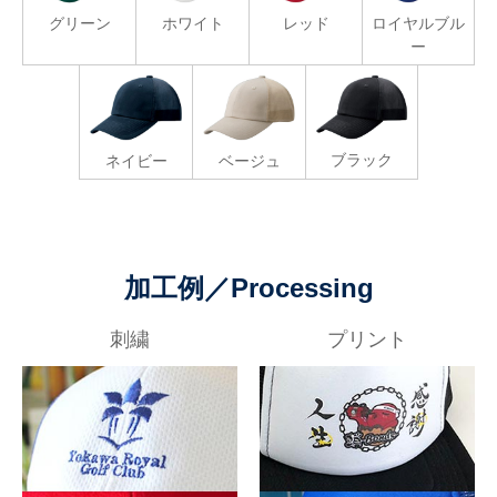
ロイヤルブル
グリーン
ホワイト
レッド
ー
ブラック
ネイビー
ベージュ
加工例
／
Processing
刺繍
プリント