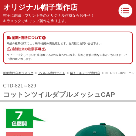
オリジナル帽子製作店
帽子に刺繍・プリント等のオリジナル作成ならお任せ！
キラメックでキャップ製作を承ります。
商品の種類/加工により納期/価格が変動致します。お気軽にお問い合せ下さい。
リピート注文して頂いた場合ボディの色が製作の工程上、前回と微妙に異なる事がございます。ご
了承お願い致します。
販促専門店キラメック
>
アパレル専門サイト
>
帽子・キャップ専門店
> CTD-821～829
CTD-821～829
コットンツイルダブルメッシュCAP