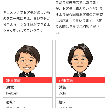
まだまだ未熟者ではあります
が、お客様に喜んでいただけま
キラメックでお客様が欲しいも
すよう誠心誠意お客様のご要望
のをご一緒に考え、喜びを分か
にお応えしてまいります。お困
ち合えるような体験ができるよ
りの際は拓までご相談くださ
う日々努力してまいります。
い。
SP事業部
SP事業部
池冨
越智
Iketomi
Ochi
趣味：
趣味：
手品・ゲーム
フットサル