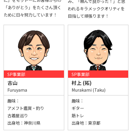
み、「頼んで良かった！」と思
「ありがとう」をたくさん頂く
われるキラメッククオリティを
ために日々努力しています！
目指して頑張ります！
SP事業部
SP事業部
古山
村上 (拓)
Furuyama
Murakami (Taku)
趣味：
趣味：
アメフト鑑賞・釣り
ギター
古着屋巡り
筋トレ
出身地：
神奈川県
出身地：
東京都