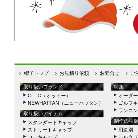
帽子トップ
お見積り依頼
お問合せ
ご
取り扱いブランド
特集
OTTO（オットー）
オーダー
NEWHATTAN（ニューハッタン）
ゴルフキ
ランニン
取り扱いアイテム
制作の種
スタンダードキャップ
ストリートキャップ
用途別
ローキャップ
シルクプ