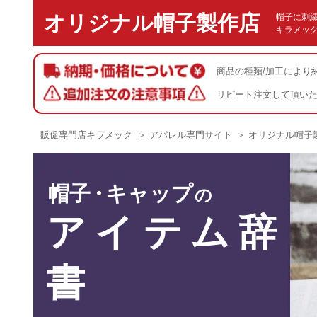
オリジナル帽子製作店
帽子に刺
キラメッ
商品の種類/加工により
リピート注文して頂い
販促専門店キラメック
＞
アパレル専門サイト
＞
オリジナル帽子
帽子
・
キャップ
の
アイテム辞
書