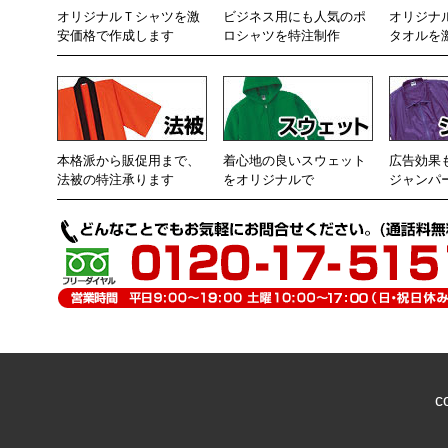
オリジナルＴシャツを激
ビジネス用にも人気のポ
オリジナ
安価格で作成します
ロシャツを特注制作
タオルを
本格派から販促用まで、
着心地の良いスウェット
広告効果
法被の特注承ります
をオリジナルで
ジャンパ
c