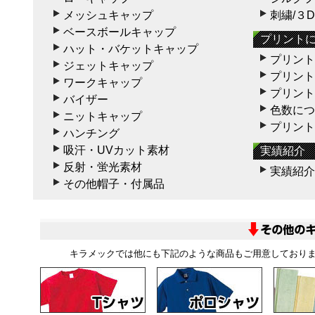
メッシュキャップ
刺繍/３
ベースボールキャップ
プリント
ハット・バケットキャップ
プリント
ジェットキャップ
プリント
ワークキャップ
プリント
バイザー
色数につ
ニットキャップ
プリント
ハンチング
吸汗・UVカット素材
実績紹介
反射・蛍光素材
実績紹介
その他帽子・付属品
キラメックでは他にも下記のような商品もご用意しており