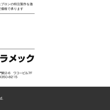
エプロンの特注製作を激
安価格で承ります
d.