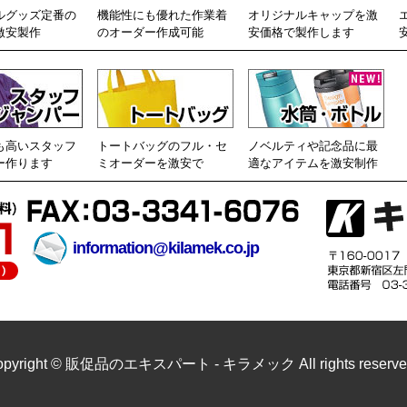
ルグッズ定番の
機能性にも優れた作業着
オリジナルキャップを激
激安製作
のオーダー作成可能
安価格で製作します
も高いスタッフ
トートバッグのフル・セ
ノベルティや記念品に最
ー作ります
ミオーダーを激安で
適なアイテムを激安制作
information@kilamek.co.jp
opyright © 販促品のエキスパート - キラメック All rights reserve