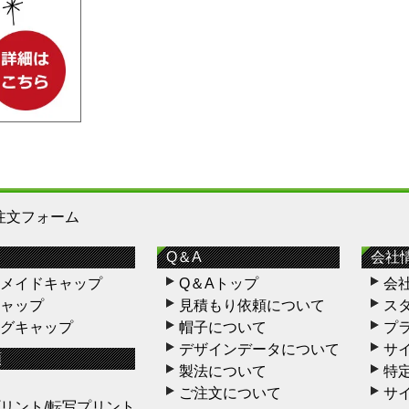
注文フォーム
Q＆A
会社
メイドキャップ
Q＆Aトップ
会
ャップ
見積もり依頼について
ス
グキャップ
帽子について
プ
デザインデータについて
サ
類
製法について
特
ご注文について
サ
リント/転写プリント