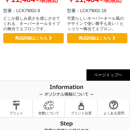
～/枚(税込)
～/枚(税込)
型番：LCK79001-8
型番：LCK79001-18
どこか親しみ易さを感じさせて
可愛らしいオーバーオール風の
くれる、オーバーオールタイプ
デザインで使い勝手も良い！ヒ
の胸当てエプロンです。
ッコリー胸当てエプロン。
商品詳細はこちら
商品詳細はこちら
ページトップヘ
プリント
色数について
プリント位置
よくある質問