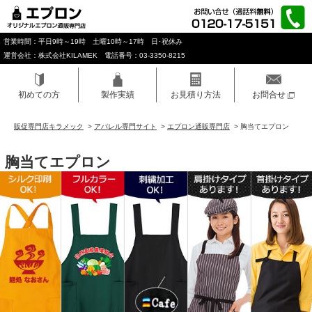
営業時間：平日9時～19時 土曜10時～17時 日･祝休み
運営会社：株式会社KILAMEK 電話番号：03-3350-8215
初めての方
製作実績
お見積り方法
お問合せ
販促専門店キラメック
>
アパレル専門サイト
>
エプロン通販専門店
>
胸当てエプロン
胸当てエプロン