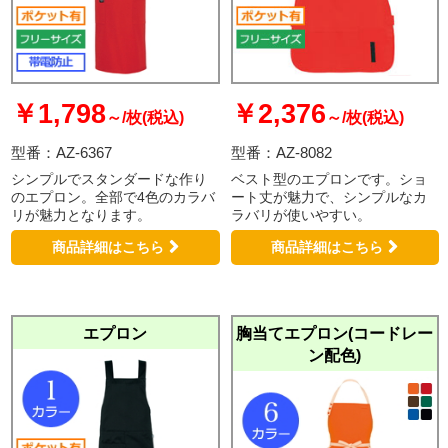
￥1,798
￥2,376
～/枚(税込)
～/枚(税込)
型番：AZ-6367
型番：AZ-8082
シンプルでスタンダードな作り
ベスト型のエプロンです。ショ
のエプロン。全部で4色のカラバ
ート丈が魅力で、シンプルなカ
リが魅力となります。
ラバリが使いやすい。
商品詳細はこちら
商品詳細はこちら
エプロン
胸当てエプロン(コードレー
ン配色)