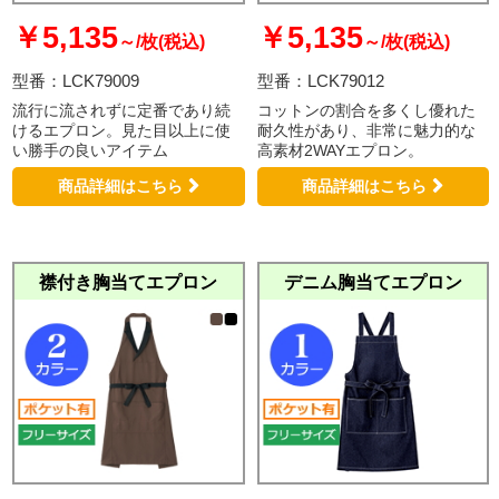
￥5,135
￥5,135
～/枚(税込)
～/枚(税込)
型番：LCK79009
型番：LCK79012
流行に流されずに定番であり続
コットンの割合を多くし優れた
けるエプロン。見た目以上に使
耐久性があり、非常に魅力的な
い勝手の良いアイテム
高素材2WAYエプロン。
商品詳細はこちら
商品詳細はこちら
襟付き胸当てエプロン
デニム胸当てエプロン