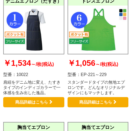
デニムエプロン（たすき）
ドレスエプロン
￥1,534
￥1,056
～/枚(税込)
～/枚(税込)
型番：10022
型番：EP-221～229
肩紐をデニム地に変え、たすき
スタンダードタイプの無地エプ
タイプのインディゴカラーで一
ロンです。どんなオリジナルデ
体感を生み出した逸品。
ザインにもマッチします。
商品詳細はこちら
商品詳細はこちら
胸当てエプロン
胸当てエプロン