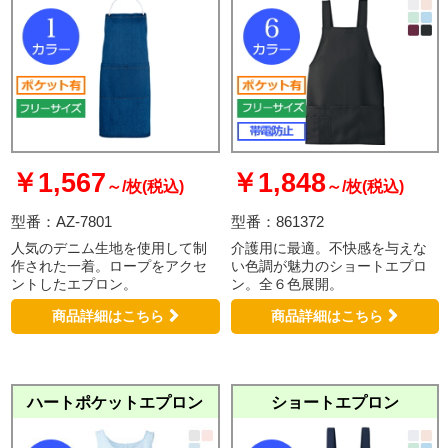
￥1,567
￥1,848
～/枚(税込)
～/枚(税込)
型番：AZ-7801
型番：861372
人気のデニム生地を使用して制
介護用に最適。不快感を与えな
作された一着。ロープをアクセ
い色調が魅力のショートエプロ
ントしたエプロン。
ン。全６色展開。
商品詳細はこちら
商品詳細はこちら
ハートポケットエプロン
ショートエプロン