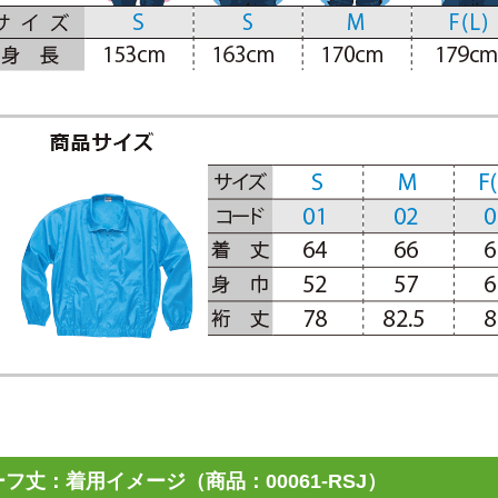
フ丈：着用イメージ（商品：00061-RSJ）