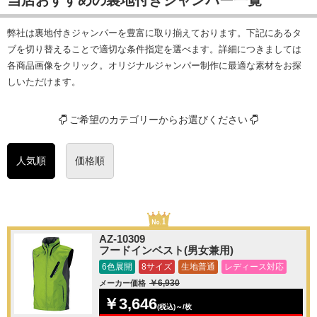
弊社は裏地付きジャンパーを豊富に取り揃えております。下記にあるタ
ブを切り替えることで適切な条件指定を選べます。詳細につきましては
各商品画像をクリック。オリジナルジャンパー制作に最適な素材をお探
しいただけます。
ご希望のカテゴリーからお選びください
人気順
価格順
AZ-10309
フードインベスト(男女兼用)
6色展開
8サイズ
生地普通
レディース対応
￥6,930
メーカー価格
￥3,646
(税込)～/枚