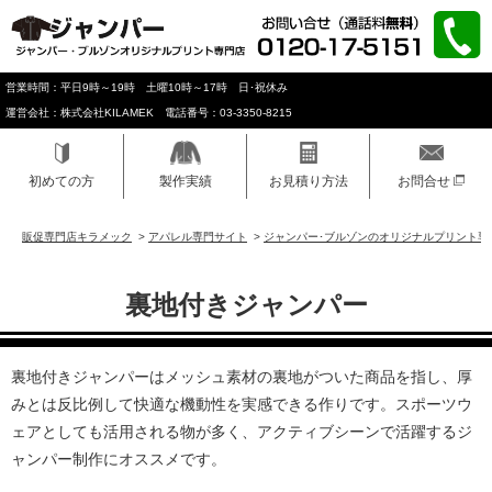
営業時間：平日9時～19時 土曜10時～17時 日･祝休み
運営会社：株式会社KILAMEK 電話番号：03-3350-8215
初めての方
製作実績
お見積り方法
お問合せ
販促専門店キラメック
>
アパレル専門サイト
>
ジャンパー･ブルゾンのオリジナルプリント専
裏地付きジャンパー
裏地付きジャンパーはメッシュ素材の裏地がついた商品を指し、厚
みとは反比例して快適な機動性を実感できる作りです。スポーツウ
ェアとしても活用される物が多く、アクティブシーンで活躍するジ
ャンパー制作にオススメです。