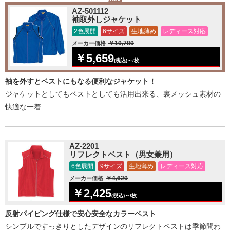
AZ-501112
袖取外しジャケット
2色展開
6サイズ
生地薄め
レディース対応
￥10,780
メーカー価格
￥5,659
(税込)～/枚
袖を外すとベストにもなる便利なジャケット！
ジャケットとしてもベストとしても活用出来る、裏メッシュ素材の
快適な一着
AZ-2201
リフレクトベスト（男女兼用）
6色展開
9サイズ
生地薄め
レディース対応
￥4,620
メーカー価格
￥2,425
(税込)～/枚
反射パイピング仕様で安心安全なカラーベスト
シンプルですっきりとしたデザインのリフレクトベストは季節問わ