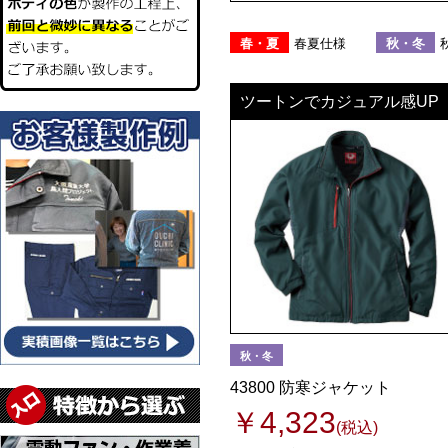
春・夏
春夏仕様
秋・冬
ツートンでカジュアル感UP
ユニフォーム
名入れ
ユニフォーム
名入れ
作業着
秋・冬
ユニフォーム
名入れ
防寒
43800 防寒ジャケット
￥4,323
(税込)