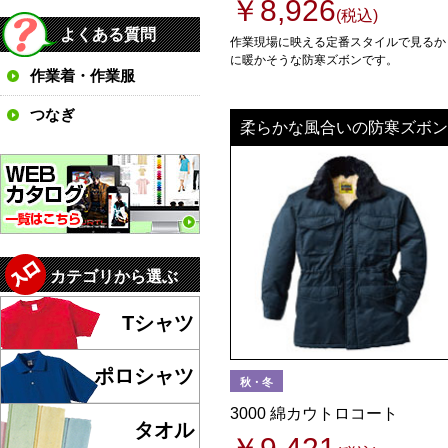
￥8,926
(税込)
よくある質問
作業現場に映える定番スタイルで見るか
に暖かそうな防寒ズボンです。
作業着・作業服
つなぎ
柔らかな風合いの防寒ズボン
カテゴリから選ぶ
Tシャツ
ポロシャツ
秋・冬
3000 綿カウトロコート
タオル