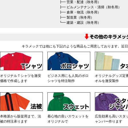
┣━
営業・配達（秋冬用）
┣━
ビルメンテナンス・清掃（秋冬用）
┣━
倉庫・物流（秋冬用）
┣━
製造業（秋冬用）
┗━
建築・建設（秋冬用）
キラメックでは他にも下記のような商品もご用意しております。近日
オリジナルＴシャツを激安
ビジネス用にも人気のポロ
オリジナルグッズ定
価格で作成します
シャツを特注制作
オルを激安製作
本格派から販促用まで、法
着心地の良いスウェットを
広告効果も高いスタ
被の特注承ります
オリジナルで
ャンパー作ります