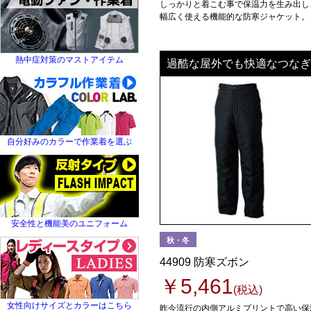
しっかりと着こむ事で保温力を生み出し
幅広く使える機能的な防寒ジャケット。
ユニフォーム
つなぎ
熱中症対策のマストアイテム
過酷な屋外でも快適なつなぎ
ユニフォーム
名入れ
自分好みのカラーで作業着を選ぶ
ユニフォーム
名入れ
安全性と機能美のユニフォーム
秋・冬
44909 防寒ズボン
￥5,461
(税込)
ユニフォーム
女性向けサイズとカラーはこちら
昨今流行の内側アルミプリントで高い保
名入れ