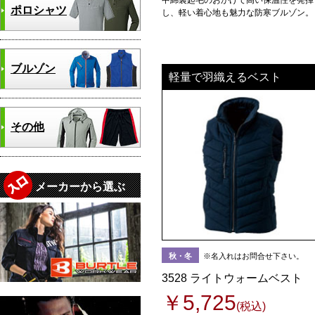
中綿裏起毛のおかげで高い保温性を発揮
ポロシャツ
し、軽い着心地も魅力な防寒ブルゾン。
ブルゾン
軽量で羽織えるベスト
その他
メーカーから選ぶ
秋・冬
※名入れはお問合せ下さい。
3528 ライトウォームベスト
￥5,725
(税込)