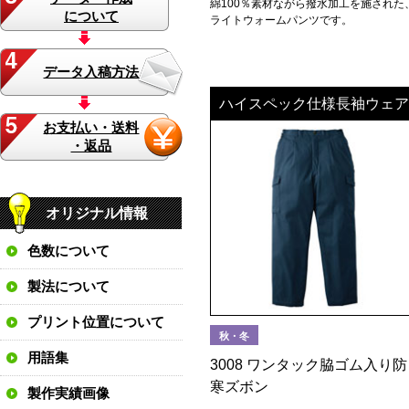
綿100％素材ながら撥水加工を施された
について
ライトウォームパンツです。
データ入稿方法
ハイスペック仕様長袖ウェア
お支払い・送料
・返品
オリジナル情報
色数について
製法について
プリント位置について
秋・冬
用語集
3008 ワンタック脇ゴム入り防
寒ズボン
製作実績画像