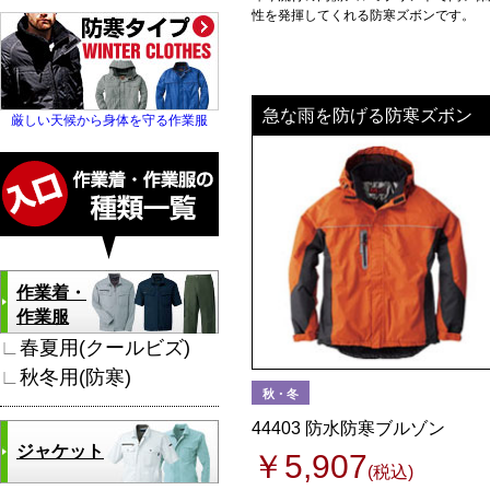
性を発揮してくれる防寒ズボンです。
急な雨を防げる防寒ズボン
厳しい天候から身体を守る作業服
作業着・
作業服
∟
春夏用(クールビズ)
∟
秋冬用(防寒)
秋・冬
44403 防水防寒ブルゾン
ジャケット
￥5,907
(税込)