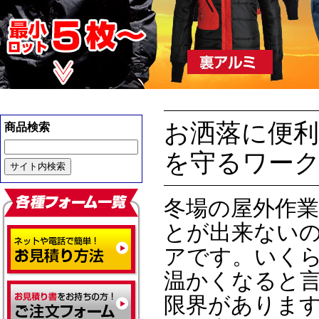
お洒落に便
商品検索
を守るワー
冬場の屋外作
とが出来ない
アです。いく
温かくなると
限界がありま