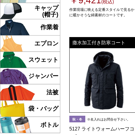
￥9,421
(税込)
キャップ
作業現場に映える定番スタイルで見るか
(帽子)
に暖かそうな綿素材のコートです。
作業着
エプロン
撒水加工付き防寒コート
スウェット
ジャンパー
法被
袋・バッグ
秋・冬
※名入れはお問合せ下さい。
ボトル
5127 ライトウォームハーフコ