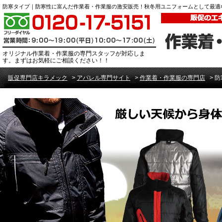
防寒タイプ｜防寒性に富んだ作業着・作業服の激安販売！秋冬用ユニフォームとして最適
オリジナル作業着・作業服の専門スタッフが対応しま
す。まずはお気軽にご相談ください！！
販促専門店キラメック
>
アパレル専門サイト
>
作業着・作業服の専門店
>
防