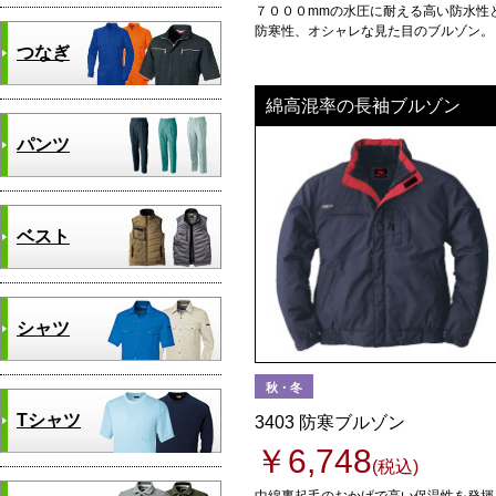
７０００mmの水圧に耐える高い防水性
防寒性、オシャレな見た目のブルゾン。
つなぎ
綿高混率の長袖ブルゾン
パンツ
ベスト
シャツ
秋・冬
Tシャツ
3403 防寒ブルゾン
￥6,748
(税込)