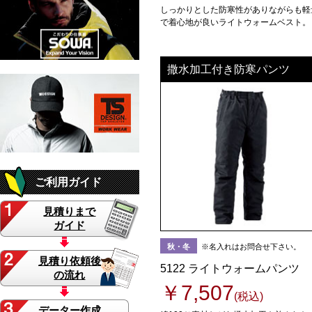
しっかりとした防寒性がありながらも軽
で着心地が良いライトウォームベスト。
撒水加工付き防寒パンツ
ご利用ガイド
見積りまで
ガイド
秋・冬
※名入れはお問合せ下さい。
見積り依頼後
5122 ライトウォームパンツ
の流れ
￥7,507
(税込)
データー作成