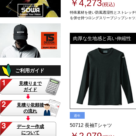
￥4,273
(税込)
特殊素材を使い防風透湿性とストレッチ
を併せ持つロングスリーブジップシャツ
肉厚な生地感と高い伸縮性
ご利用ガイド
見積りまで
ガイド
見積り依頼後
の流れ
通年
50712 長袖Tシャツ
データー作成
について
￥2,079