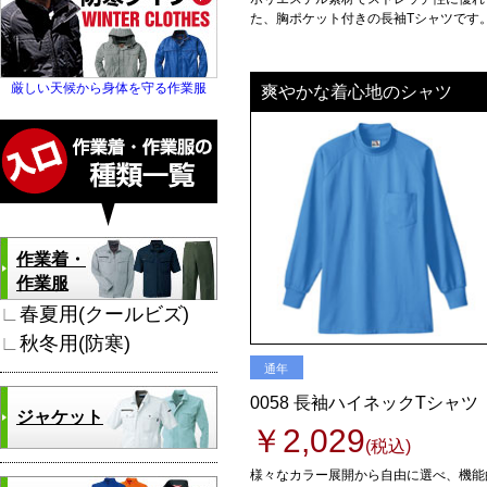
た、胸ポケット付きの長袖Tシャツです
厳しい天候から身体を守る作業服
爽やかな着心地のシャツ
作業着・
作業服
∟
春夏用(クールビズ)
∟
秋冬用(防寒)
通年
0058 長袖ハイネックTシャツ
ジャケット
￥2,029
(税込)
様々なカラー展開から自由に選べ、機能