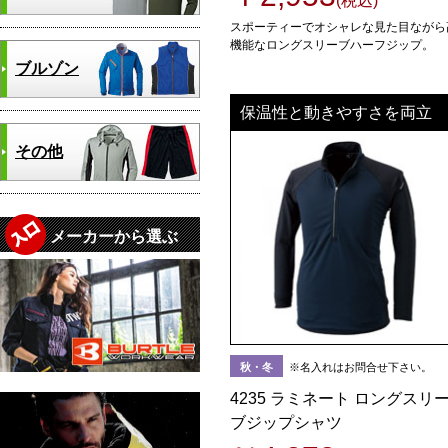
(税込)
スポーティーでオシャレな見た目ながら
機能なロングスリーブハーフジップ。
ブルゾン
保温性と動きやすさを両立
その他
メーカーから選ぶ
秋・冬
※名入れはお問合せ下さい。
4235 ラミネート ロングスリ
ブジップシャツ