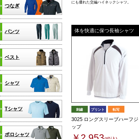
にも優れた交編ハイネックシャツ。
つなぎ
体を快適に保つ長袖シャツ
パンツ
ベスト
シャツ
Tシャツ
刺繍
プリント
転写
3025 ロングスリーブハーフジ
ップ
ポロシャツ
￥2,953