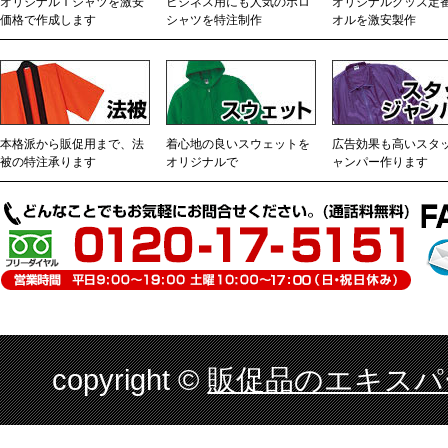
オリジナルＴシャツを激安
ビジネス用にも人気のポロ
オリジナルグッズ定
価格で作成します
シャツを特注制作
オルを激安製作
本格派から販促用まで、法
着心地の良いスウェットを
広告効果も高いスタ
被の特注承ります
オリジナルで
ャンパー作ります
copyright ©
販促品のエキスパー