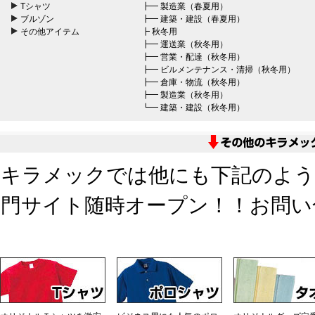
Tシャツ
┣━
製造業（春夏用）
ブルゾン
┣━
建築・建設（春夏用）
その他アイテム
┣
秋冬用
┣━
運送業（秋冬用）
┣━
営業・配達（秋冬用）
┣━
ビルメンテナンス・清掃（秋冬用）
┣━
倉庫・物流（秋冬用）
┣━
製造業（秋冬用）
┗━
建築・建設（秋冬用）
キラメックでは他にも下記のよう
門サイト随時オープン！！お問い