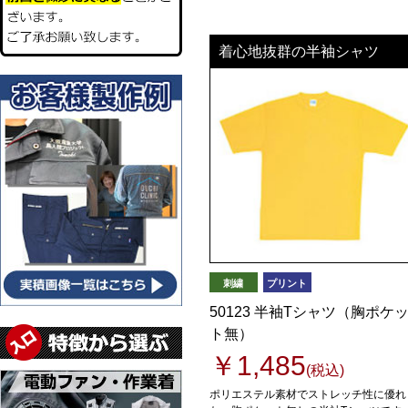
着心地抜群の半袖シャツ
ユニフォーム
名入れ
ユニフォーム
名入れ
作業着
刺繍
プリント
ユニフォーム
50123 半袖Tシャツ（胸ポケ
名入れ
防寒
ト無）
￥1,485
(税込)
ポリエステル素材でストレッチ性に優れ