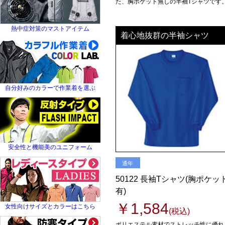
た、胸ポケット無しの半袖Tシャツです
ユニフォーム
つなぎ
熱中症対策のマストアイテム
着心地抜群の半袖シャツ
ユニフォーム
名入れ
自分好みのカラーで作業着を選ぶ
ユニフォーム
名入れ
安全性と機能美のユニフォーム
通年
50122 長袖Tシャツ(胸ポケッ
有)
ユニフォーム
￥1,584
女性向けサイズとカラーはこちら
名入れ
(税込)
ポリエステル素材でストレッチ性に優れ