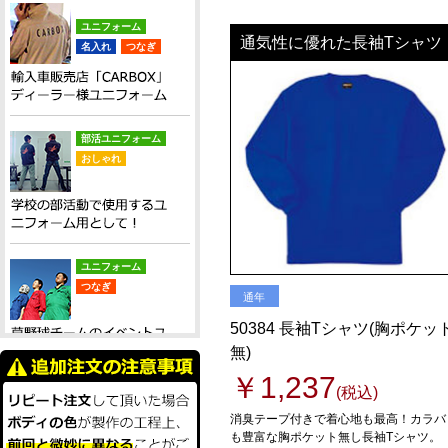
ユニフォーム
通気性に優れた長袖Tシャツ
名入れ
つなぎ
部活ユニフォーム
おしゃれ
ユニフォーム
つなぎ
通年
50384 長袖Tシャツ(胸ポケッ
無)
￥1,237
(税込)
ユニフォーム
おしゃれ
消臭テープ付きで着心地も最高！カラバ
も豊富な胸ポケット無し長袖Tシャツ。