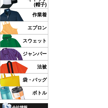
(帽子)
作業着
エプロン
スウェット
ジャンパー
法被
袋・バッグ
ボトル
会社情報