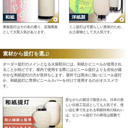
看板提灯はその名の通り、店舗看板
ミニ提灯は可愛らしい形状のため、
として大変人気があります。
お土産物として大人気です。
素材から提灯を選ぶ
オーダー提灯のメインとなる火袋部分には、和紙かビニールが使用され
ることが殆どです。屋内で使用する際にはビニール提灯よりも劣化が緩
やかな和紙提灯の方が長持ちします。屋外では雨水に強いビニール提灯
か、和紙提灯に専用ビニールカバーを付けて使用するのがオススメで
す。
昔ながらの製法で製造され、日本の美
しい伝統工芸品としても人気です。使
い込む事で生まれる和紙特有の味わい
は、ビニール提灯での再現は困難で
す。