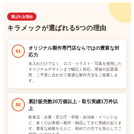
ましたか？】
特にありませんでした
選ばれる理由
キラメックが選ばれる5つの理由
大和神社 様
オリジナル提灯(丸型)
サービスの評価4 ★★★★☆
投稿日：2025.12.17
オリジナル製作専門店ならではの豊富な対
短納期
01
応力
【満足度の理由】
名入れだけでなく、ロゴ・イラスト・写真を使用した
見積依頼から納品まで、商品仕様、梱包数等の問い合わせの回答が迅
オリジナルデザインまで幅広く対応。用途や設置場
速に頂き、良かったです。
所、ご予算に合わせて最適な製作方法をご提案しま
【どんなことに利用されましたか？】
す。
神社参道に奉納します。
【ご注文前に困っていることはありましたか？また、それは解決され
ましたか？】
累計販売数20万個以上・取引実績1万件以
02
特に問題ありません。
上
飲食店・企業・官公庁・学校・自治体・イベントな
ど、多くのお客様へ製作・納品してきた実績がありま
株式会社ステッチ 様
す。豊富な経験をもとに、初めての方でも安心してご
オリジナル提灯