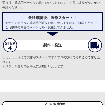
変換後、確認用データをお送りいたしますので、内容に誤りがないかご
力
確認ください。
【サービスに関する満足度の理由】
連絡のレスポンスが早くて、ご対応も大変丁寧でした。
最終確認後、製作スタート！
【商品に関する満足度の理由】
デザインデータの確認用PDFをお送り致しますのでご確認ください。
希望通りのものが納期にしっかりと届けられました
これ以降の内容のキャンセル・変更はできません。
永興寺 様
製作・発送
オリジナル提灯(長型・イベント)
サービスの評価5
商品の評価5
投稿日：
★★★★★
★★★★★
2026.5.15
いよいよ工場にて製作がスタートです！プロの技術で丹精込めて作り上
金額が安い
短納期
げます。
オリジナル提灯のお手元にお届けいたします。
【サービスに関する満足度の理由】
費用の問題で諦めていたが、安価に作ることが出来て良かった。
【商品に関する満足度の理由】
こちらの要望通りで素晴らしかった。
【どんなことに利用されましたか？】
お寺の行事
よくある質問