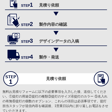
暖簾につきましても、材質も良くイメージ通りの物ができて満足して
1
おります。
見積り依頼
STEP
【どんなことに利用されましたか？】
店舗の装飾
2
製作内容の確認
STEP
【ご注文前に困っていることはありましたか？また、それは解決され
ましたか？】
添付デザインがパワポとjpeg形式のものしか準備できず、対応できな
3
い会社が多かったため心配しておりましたが、柔軟に対応して頂きあ
デザインデータの入稿
STEP
りがとうございました。
4
製作・発送
STEP
河上 様
オリジナル提灯(弓張り・お祭り)
見積り依頼
サービスの評価5
商品の評価5
投稿日：
★★★★★
★★★★★
2026.7.1
金額が安い
無料お見積りフォームに以下の必要事項を入力した後、送信してくださ
い。①提灯の用途②提灯の種類③提灯のサイズ④提灯のカラー ⑤名入れ
【サービスに関する満足度の理由】
の有無⑥提灯の個数のオプション、これらの項目は必須事項です。提灯
欲しかった地区のお祭り提灯が手入れたこと
担当スタッフが送信内容を確認後、1営業日以内に折り返しお電話をさせ
ていただきます。
【商品に関する満足度の理由】