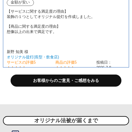
金額が安い
【サービスに関する満足度の理由】
装飾の１つとしてオリジナル提灯を作成しました。
【商品に関する満足度の理由】
想像以上の出来で満足です。
新野 知美 様
オリジナル提灯(長型・飲食店)
サービスの評価5
商品の評価5
投稿日：
★★★★★
★★★★★
2026.7.8
担当者の対応
お客様からのご意見・ご感想をみる
力
【サービスに関する満足度の理由】
初めて開業で分からないことが多く不安でしたが、細やかな調整及び
迅速な対応で安心して作成することができました。
【商品に関する満足度の理由】
和紙風の提灯につきましては、ビニールではチープですし、本物の和
オリジナル法被が届くまで
紙では高く耐久性が低いのでと思い選びましたが、見た目も品があり
耐久性もありそうでしたので大変満足しております。