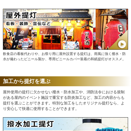
飲食店の看板代わりや、お祭り用に屋外設置する提灯は、雨風に強く撥水・防
水が備わったビニール製か、専用ビニールカバー装着の和紙提灯がオススメ。
加工から提灯を選ぶ
屋外使用の提灯に欠かせない撥水・防水加工や、消防法令における規制
がある屋内のイベント施設で重宝する防炎加工など、加工の内容からも
提灯を選ぶことができます。特別な加工をしたオリジナル提灯なら、よ
り安心して快適に使用することができます。