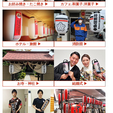
お好み焼き・たこ焼き
カフェ.和菓子.洋菓子
ホテル・旅館
消防団
お寺・神社
結婚式