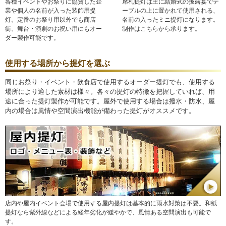
各種イベントやお祭りに協賛した企
席札提灯は主に結婚式の披露宴でテ
業や個人の名前が入った装飾用提
ーブルの上に置かれて使用される、
灯。定番のお祭り用以外でも商店
名前の入ったミニ提灯になります。
街、舞台・演劇のお祝い用にもオー
制作はこちらから承ります。
ダー製作可能です。
使用する場所から提灯を選ぶ
同じお祭り・イベント・飲食店で使用するオーダー提灯でも、使用する
場所により適した素材は様々。各々の提灯の特徴を把握していれば、用
途に合った提灯製作が可能です。屋外で使用する場合は撥水・防水、屋
内の場合は風情や空間演出機能が備わった提灯がオススメです。
店内や屋内イベント会場で使用する屋内提灯は基本的に雨水対策は不要。和紙
提灯なら紫外線などによる経年劣化が緩やかで、風情ある空間演出も可能で
す。