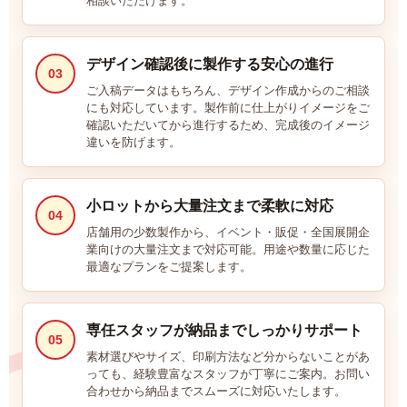
相談いただけます。
サービスの評価4 ★★★★☆
投稿日：2025.12.17
短納期
担当者の対応
力
デザイン確認後に製作する安心の進行
03
【満足度の理由】
ご入稿データはもちろん、デザイン作成からのご相談
提灯の発注は初めてだったので色々と不明な点がありましたが丁寧に
にも対応しています。製作前に仕上がりイメージをご
迅速に対応いただき助かりました。
確認いただいてから進行するため、完成後のイメージ
ありがとうございました。
違いを防げます。
【どんなことに利用されましたか？】
社内イベント
小ロットから大量注文まで柔軟に対応
【ご注文前に困っていることはありましたか？また、それは解決され
04
ましたか？】
店舗用の少数製作から、イベント・販促・全国展開企
なし
業向けの大量注文まで対応可能。用途や数量に応じた
最適なプランをご提案します。
TABATAYA 様
オリジナル提灯
専任スタッフが納品までしっかりサポート
サービスの評価5
商品の評価4
投稿日：
05
★★★★★
★★★★☆
2025.12.10
素材選びやサイズ、印刷方法など分からないことがあ
っても、経験豊富なスタッフが丁寧にご案内。お問い
担当者の対応
合わせから納品までスムーズに対応いたします。
力