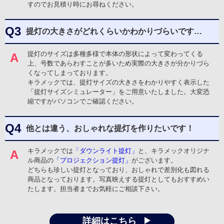
すのでお見積り時にお尋ねください。
力
【サービスに関する満足度の理由】
Q3
提灯の大きさがどれくらいかわかりづらいです…
お披露目は、4月12日の神社大祭を予定しております。
大変満足しております。
提灯のサイズは多種多様で本体の形状によって変わってくる
A
【商品に関する満足度の理由】
上、号数であらわすことが多いため実際の大きさが分かりづら
納期や名入れ
くなってしまっております。
キラメックでは、提灯サイズの大きさをわかりやすく表示した
【どんなことに利用されましたか？】
「提灯サイズシミュレーター」をご用意いたしました。大変恐
お祭り
縮ですがパソコンでご確認ください。
Q4
中川 弘美 様
他とは違う、おしゃれな提灯を作りたいです！
オリジナル提灯(ミニ)
サービスの評価5
商品の評価5
投稿日：
キラメックでは
「ダウンライト提灯」
と、キラメックオリジナ
A
★★★★★
★★★★★
2026.3.4
ル商品の
「プロジェクション提灯」
がございます。
金額が安い
短納期
どちらも珍しい提灯となっており、おしゃれで差別化も図れる
商品となっております。写真映えする提灯としてもおすすめい
【サービスに関する満足度の理由】
たします。担当者までお気軽にご相談下さい。
祭の装飾として購入を検討しました。担当の方はやりとりが早くとて
も安心感がありましたので即決しました。
詳細はこちら
【商品に関する満足度の理由】