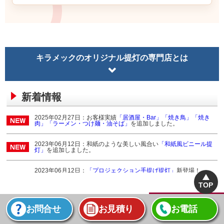
【サービスに関する満足度の理由】
屋形船に灯す様に購入、筆記体の案を聞いて下さりいくつかのパター
ンを作ってくれて満足です
【商品に関する満足度の理由】
筆記体がかっこよかったです。
キラメックのオリジナル提灯の専門店とは
【どんなことに利用されましたか？】
屋形船に使用
新着情報
竹田城下町域外誘客促進コンソーシアム 様
2025年02月27日：お客様実績
「居酒屋・Bar」
「焼き鳥」
「焼き
オリジナル提灯
肉」
「ラーメン・つけ麺・油そば」
を追加しました。
サービスの評価5
商品の評価5
投稿日：
★★★★★
★★★★★
2025.12.10
2023年06月12日：和紙のような美しい風合い
「和紙風ビニール提
灯」
を追加しました。
金額が安い
【サービスに関する満足度の理由】
2023年06月12日：
「プロジェクション手提げ提灯」
新登場！
担当していただいた方も相談しやすく、ありがたかったです。
TOP
2023年06月05日：
「協賛提灯」
「和紙提灯」
「ビニール提灯」
【商品に関する満足度の理由】
「屋内提灯」
「屋外提灯」
を追加しました。
お値段求めやすく、提灯もしっかりした造りで、プロジェクションも
ページトップヘ
お問合せ
お見積り
お電話
バッチリでした◎町並みにマッチするデザイン。しっかり目立ってい
2022年09月07日：
オリジナル店頭用ちょうちん「浅草韋駄天様」
る。設置も分かりやすかった。
製作実績の画像を1点追加