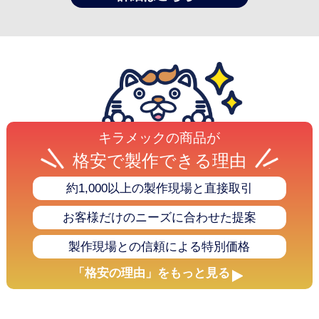
祭参加者の誰ともかぶることなく大満足です。
後藤 琥太 様
オリジナル旗(成人式のぼり旗)・成人式扇子・提灯(成人式)
サービスの評価5 ★★★★★
投稿日：2026.1.16
【満足度の理由】
打ち合わせの際にこちらの要望に全て満足がいく様真摯に対応して頂
き、とても感謝しています。
キラメックの商品が
格安で製作できる理由
宮田 綾子 様
約1,000以上の製作現場と直接取引
オリジナル提灯(丸型)
サービスの評価5 ★★★★★
投稿日：2025.12.24
お客様だけのニーズに合わせた提案
品質の高さ
製作現場との信頼による特別価格
【満足度の理由】
途中、商品の変更等、快く丁寧に対応して頂きました
「格安の理由」をもっと見る
【どんなことに利用されましたか？】
美容院の周年祝
【ご注文前に困っていることはありましたか？また、それは解決され