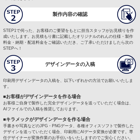
安かったけど、写真同様ロゴデザインが仕上がるか心配したけど到着
したらミスなく写真同様な大きな提灯が仕上がったこと
製作内容の確認
【どんなことに利用されましたか？】
お祭り
STEP1で伺った、お客様のご要望をもとに担当スタッフがお見積りを作
成いたします。お見積もり書に記載したオリジナルのれんの仕様・製作
【ご注文前に困っていることはありましたか？また、それは解決され
料金・納期・配送料金をご確認いただき、ご了承いただけましたら次の
ましたか？】
STEPへ！
他のお店と比べて金額が高くてどっちしようが迷って混乱しました。
デザインデータの入稿
印刷用デザインデータの入稿を、以下いずれかの方法でお願いいたしま
す。
■お客様がデザインデータを作る場合
お客様ご自身で製作した完全デザインデータを送っていただく場合は、
AIファイルでの入稿を推奨しております。
田無神社 様
オリジナル提灯(長型)
■キラメックがデザインデータを作る場合
サービスの評価5
商品の評価5
投稿日：
手書きや写真などのJPG・PNGデータ、各種オフィスソフトで製作した
★★★★★
★★★★★
2026.6.10
デザインを送っていただく場合、印刷用にAIデータ変換が必要です。専
任デザイナーが変換作業のお手伝いをいたしますのでご安心ください。
担当者の対応