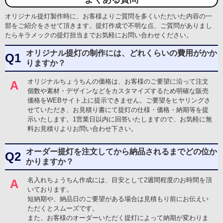
オリジナル提灯製作時に、お客様よりご質問を多くいただいた内容の一
部をご紹介をさせて頂きます。提灯作成で不明な点、ご質問がありまし
たらキラメックの提灯担当までお気軽にお問い合わせください。
神田山本町会 様
オリジナル提灯(長型・お祭り)
オリジナル提灯の制作には、どれくらいの費用がかか
Q1
サービスの評価5
商品の評価5
投稿日：
りますか？
★★★★★
★★★★★
2026.5.13
【サービスに関する満足度の理由】
オリジナルちょうちんの価格は、お客様のご要望に沿って注文
A
発注から納品まで期限通りに特にストレスなく行えました。
個数や素材・デザインなどをカスタマイズするため明確な販売
価格をWEBサイト上に提示できません。ご要望をヒヤリングさ
【商品に関する満足度の理由】
せていただき、お見積り書にて提灯の仕様・価格・納期等を提
和紙張りの提灯でしたが、特に不具合もなく問題なく使えました。
示いたします。1営業日以内に回答いたしますので、お気軽に無
料お見積りよりお問い合わせ下さい。
【どんなことに利用されましたか？】
神田明神陰祭に高張提灯を掲げて参加しましたが、実にいい感じでし
た。
オーダー提灯を注文してから納品されるまでどの位か
Q2
かりますか？
名入れちょうちん作成には、目安として2週間程度のお時間を頂
A
小金塚太鼓保存会 様
いております。
オリジナル提灯(丸型・イベント)
短納期や、納品日のご要望がある場合は見積もり前にお伝えい
サービスの評価5
商品の評価5
投稿日：
ただくとスムーズです。
★★★★★
★★★★★
2026.3.12
また、お客様のオーダーいただく提灯によって納期が変わりま
金額が安い
短納期
担当者の対応