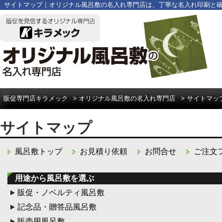
サイトマップ｜オリジナル風呂敷の名入れ専門店は、丁寧な名入れ印刷と
販促専門店キラメック
>
オリジナル風呂敷の名入れ専門店
>
サイトマッ
サイトマップ
風呂敷トップ
お見積り依頼
お問合せ
ご注文
用途から風呂敷を選ぶ
販促・ノベルティ風呂敷
記念品・贈答品風呂敷
販売用風呂敷