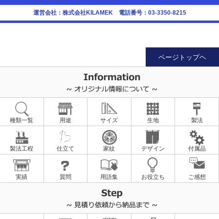
運営会社：株式会社KILAMEK 電話番号：03-3350-8215
ページトップヘ
種類一覧
用途
サイズ
生地
製法
製法工程
仕立て
家紋
デザイン
付属品
実績
質問
用語集
お役立ち
ご感想