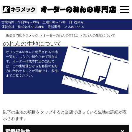
営業時間：平日9時～19時 土曜10時～17時 日･祝休み
運営会社：株式会社KILAMEK 電話番号：03-3350-8215
販促専門店キラメック
>
オーダーのれんの専門店
>
のれんの生地について
のれんの生地について
オリジナルのれんに使用される生地
一覧をこちらでご紹介させて頂きま
す。オーダー作成専門店の当社で
は、この生地選びからお客様のお好
みに合わせることが可能です。参考
までご覧ください。
以下の生地の項目をタップすると当店で扱っている生地の詳細が表
示されます。