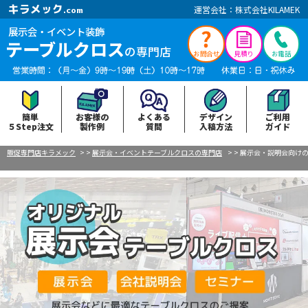
キラメック
運営会社：株式会社KILAMEK
.com
展示会・イベント装飾
テーブルクロス
の専門店
お問合せ
見積り
お電話
簡単
お客様の
よくある
デザイン
ご利用
５Step注文
製作例
質問
入稿方法
ガイド
販促専門店キラメック
>
>
展示会・イベントテーブルクロスの専門店
>
>
展示会・説明会向け