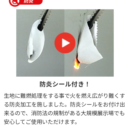
【商品に関する満足度の理由】
品質全般、満足しています。色合いも希望の通りで良かったで
す。
【どんなことに利用されましたか？】
展示会
東京端一 様
オリジナルテーブルクロス（展示会）
サービスの評価5
商品の評価5
投稿日：
★★★★★
★★★★★
2025.11.19
担当者の対応
力
防炎シール付き！
【サービスに関する満足度の理由】
スタッフさんの対応が素晴らしく良かったです。
生地に難燃処理をする事で火を燃え広がり難くす
【商品に関する満足度の理由】
る防炎加工を施しました。防炎シールをお付け出
生地も縫製もしっかりしていてよかったです。
来るので、消防法の規制がある大規模展示場でも
【どんなことに利用されましたか？】
安心してご使用いただけます。
展示商談会で利用しました