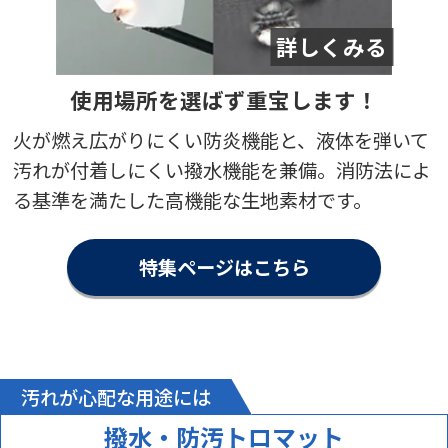
一杯です。
株式会社イミロン 様
オリジナルテーブルクロス（展示会）
使用場所を選ばず重宝します！
評価4 ★★★★☆
投稿日：2025.11.12
火が燃え広がりにくい防炎機能と、液体を弾いて
担当者の対応
力
汚れが付着しにくい撥水機能を兼備。消防法によ
【満足度の理由】
る基準を満たした高機能な生地素材です。
担当者様の応対が迅速で、発注から納品までとてもスムーズでし
た。色みが思ったより若干薄かったです。
【どんなことに利用されましたか？】
特集ページはこちら
展示会
【ご注文前に困っていることはありましたか？また、それは解決
されましたか？】
作成サイズを迷っていましたが、的確にアドバイスをいただけで
大変助かりました。
汚れが心配な用途には
撥水・防汚トロマット
有限会社 舳倉屋 様