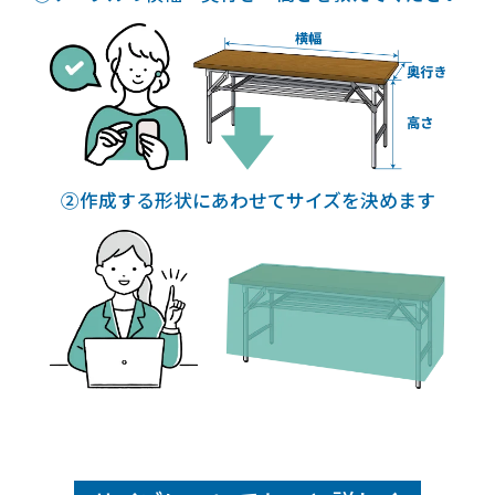
展示会、就活イベント
【ご注文前に困っていることはありましたか？また、それは解決
されましたか？】
3点をまとめて購入でき、なおかつデザイナーに依頼をしてこん
なに低価格にできるところが他になかった。
合同会社Macheva 様
オリジナルテーブルクロス（展示会）
②作成する形状にあわせてサイズを決めます
評価5 ★★★★★
投稿日：2025.6.11
金額が安い
【満足度の理由】
担当者様の対応がとてもよく、疑問点や今後の事を見据えたアド
バイスを下さったり、また迅速な対応(レスポンスの速さ)をして
くださり、不安点等もなくとても満足に買い物ができたため。
【どんなことに利用されましたか？】
展示会
【ご注文前に困っていることはありましたか？また、それは解決
されましたか？】
種類の違いの疑問や、大きさ、印刷の際の色が希望通りになる
かの不安がありましたが、担当者様がしっかり使用用途等をリ