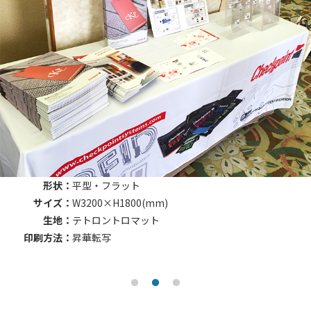
形状：
平型・フラット
サイズ：
W1800×H1400(mm)
生地：
テトロントロマット
印刷方法：
昇華転写
加工：
撥水・防汚