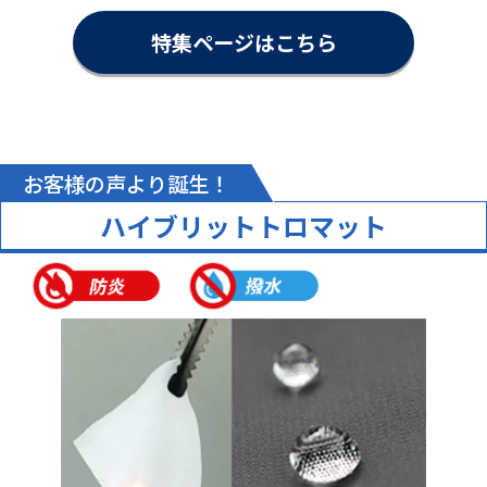
特集ページはこちら
株式会社プリマ 様
オリジナルテーブルクロス（展示会）
評価5 ★★★★★
投稿日：2025.11.14
品質の高さ
担当者の対応
力
【満足度の理由】
お客様の声より誕生！
テーブルクロスの絵柄をバックのパネルと同じにして正解でし
た！
ハイブリットトロマット
せっかくの綺麗な絵柄も人が立ってテーブルの後ろだと見えなく
なるのですが、テーブルクロスで絵柄全体が見え(発色も大変良
いです。)、全体的に統一出てとてもステキなブースになりまし
た。
【どんなことに利用されましたか？】
展示会
【ご注文前に困っていることはありましたか？また、それは解決
されましたか？】
何よりも初めての製作でしたし、商品が高品質で、かつ信頼して
相談できる会社を一生懸命に探し、貴社に出会えて本当に良かっ
たです。担当の方(伊藤剛毅さま)の大変真摯で丁寧な対応には、
とても助けられ気持ちの良いやり取りをさせていただき、感謝で