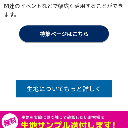
まだ使用はしていませんが、初期の問い合わせから、的確なご
関連のイベントなどで幅広く活用することができ
助言、ご対応をいただき、早く安心して納品をいただく事ができ
ました。
ます。
【どんなことに利用されましたか？】
（予定）展示会のテーブルクロスとして
特集ページはこちら
高周波熱錬株式会社茨城工場 様
オリジナルテーブルクロス（展示会）
評価5 ★★★★★
投稿日：2025.7.10
担当者の対応
力
【満足度の理由】
急なお願いにも関わらず、素早くご丁寧にご対応いただけた為
生地についてもっと詳しく
【どんなことに利用されましたか？】
展示会の展示物用
株式会社ハマイ 様
オリジナルテーブルクロス（展示会）
評価5 ★★★★★
投稿日：2025.6.26