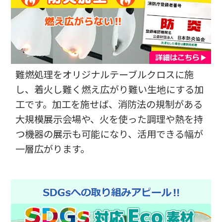
品質の高さ
【満足度の理由】
明瞭な金額で、希望に沿った質の製品を提供してくれた。
【どんなことに利用されましたか？】
展示会
【ご注文前に困っていることはありましたか？また、それは解決
難燃処理をオリジナルテーブルクロスに施
されましたか？】
机しか無いような小規模の展示会での企業PRをおこなうことが
し、着火し難く燃え広がり難い生地にする加
出来る。
工です。加工を施せば、消防法の規制がある
大規模展示会場や、火を使った調理や熱を持
吉野石膏株式会社 静岡営業所 様
つ機器の展示も可能になり、活用できる幅が
オリジナルテーブルクロス（展示会）
評価5 ★★★★★
投稿日：2025.4.30
一層広がります。
短納期
品質の高さ
【満足度の理由】
短納期にも対応していただき、連絡のやり取りも非常にスムーズ
に行っていただきました。配送先の変更などにも対応していただ
き、納期にも間に合い展示会で使用することが出来ました。
ありがとうございました。