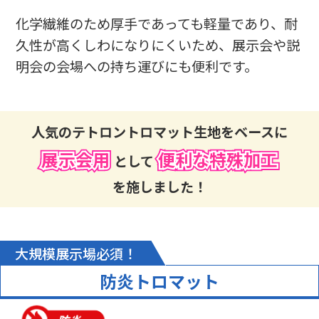
【サービスに関する満足度の理由】
急ぎの見積依頼、注文にも拘らず大変丁寧に対応していただき
化学繊維のため厚手であっても軽量であり、耐
納期に間に合い、無事展示会で使用することができました。
久性が高くしわになりにくいため、展示会や説
【商品に関する満足度の理由】
価格が良心的であったが、全く不備もなく品質にも満足してい
明会の会場への持ち運びにも便利です。
る
【どんなことに利用されましたか？】
展示会
人気のテトロントロマット生地をベースに
【ご注文前に困っていることはありましたか？また、それは解決
されましたか？】
展示会用
便利な特殊加工
として
納期や、価格、デザインの作成等柔軟に対応していただけると
ころを探していたが解決した
を施しました！
新コスモス電機 株式会社 様
オリジナルテーブルクロス（展示会）
サービスの評価5
商品の評価5
投稿日：
大規模展示場必須！
★★★★★
★★★★★
2025.11.19
防炎トロマット
【サービスに関する満足度の理由】
メール申込みの後、電話でも仕様の確認やアドバイスをしてもら
って安心感がありました。