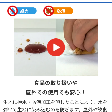
オリジナルテーブルクロス（展示会）
評価5 ★★★★★
投稿日：2025.8.28
短納期
担当者の対応
力
【満足度の理由】
丁寧で迅速な対応
【どんなことに利用されましたか？】
展示会
【ご注文前に困っていることはありましたか？また、それは解決
されましたか？】
デザインを伝えるのに困っていたが、メールだけでなく電話でや
りとりしてくれたので助かりました。
株式会社東科精機 様
食品の取り扱いや
オリジナルテーブルクロス（展示会）
評価5 ★★★★★
投稿日：2025.8.21
屋外での使用でも安心！
短納期
担当者の対応
力
生地に撥水・防汚加工を施したことにより、水を
弾いて生地に染み込むのを防ぎます。屋外や飲食
【満足度の理由】