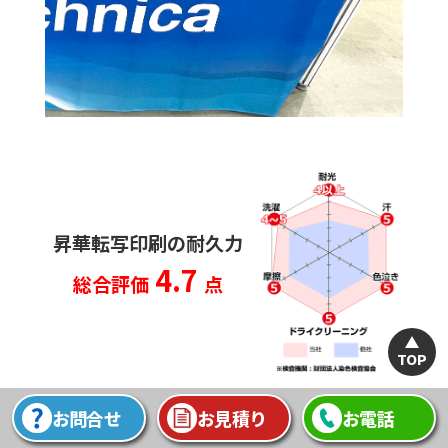
昇華転写印刷の耐久力
4.7
総合評価
点
TOP
お問合せ
お見積り
お電話
家庭洗濯機法（JIS L 1930）で色落ちがしない事