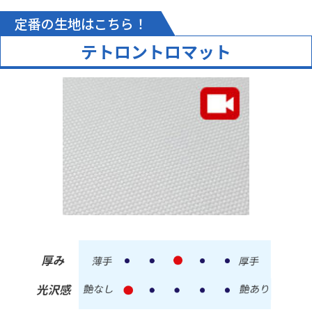
オリジナルテーブルクロス（展示会）
定番の生地はこちら！
サービスの評価5
商品の評価5
投稿日：
★★★★★
★★★★★
2025.12.6
テトロントロマット
短納期
担当者の対応
力
【サービスに関する満足度の理由】
早急にご対応いただけた為
【商品に関する満足度の理由】
仕上がりがきれいだった為
【どんなことに利用されましたか？】
展示会
株式会社 出光商会 様
オリジナルテーブルクロス（展示会）
サービスの評価5
商品の評価5
投稿日：
★★★★★
★★★★★
2025.12.1
金額が安い
短納期
担当者の対応
力