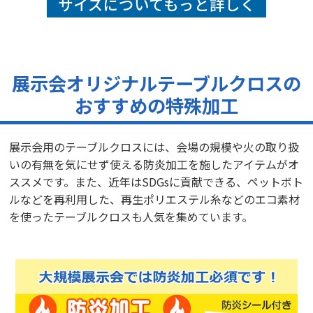
サイズについてもっと詳しく
スニングをして下さり、解決してくださいました。
株式会社エテルナム 様
オリジナルテーブルクロス（展示会）
展示会オリジナルテーブルクロスの
評価5 ★★★★★
投稿日：2025.6.4
おすすめの特殊加工
担当者の対応
力
【満足度の理由】
展示会用のテーブルクロスには、会場の規模や火の取り扱
無理な納期に対し親身に相談に乗っていただき、結果希望よりも
さらに一日早く届けてくれました。ご担当いただいた池冨様の
いの有無を気にせず使える防炎加工を施したアイテムがオ
レスポンスも早く大変助かりました。ありがとうございまし
ススメです。また、近年はSDGsに貢献できる、ペットボト
た。
ルなどを再利用した、再生ポリエステル糸などのエコ素材
【どんなことに利用されましたか？】
を使ったテーブルクロスも人気を集めています。
展示会
株式会社アマノ 様
オリジナルテーブルクロス（展示会）
評価4 ★★★★☆
投稿日：2025.6.4