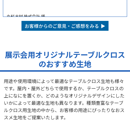
丸紅木材 株式会社 様
オリジナルテーブルクロス（展示会）
お客様からのご意見・ご感想をみる
サービスの評価5
商品の評価5
投稿日：
★★★★★
★★★★★
2025.12.8
短納期
【サービスに関する満足度の理由】
展示会用オリジナルテーブルクロス
迅速に対応いただき、大変助かりました。
のおすすめ生地
【商品に関する満足度の理由】
印刷がとてもきれいでした。
【どんなことに利用されましたか？】
用途や使用環境によって最適なテーブルクロス生地も様々
木のおもちゃの展示会
です。屋内・屋外どちらで使用するか、テーブルクロスの
【ご注文前に困っていることはありましたか？また、それは解決
上になにを置くか、どのようなオリジナルデザインにした
されましたか？】
いかによって最適な生地も異なります。種類豊富なテーブ
納期に不安がありましたが、迅速にご対応いただき、無事イベン
トに間に合いました。ありがとうございました。
ルクロス用生地の中から、お客様の用途にぴったりなおス
スメ生地をご提案いたします。
（有）関西貿易 様