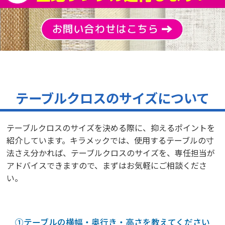
担当者の対応
力
【満足度の理由】
迅速に対応いただけた。
【どんなことに利用されましたか？】
展示会
【ご注文前に困っていることはありましたか？また、それは解決
テーブルクロスのサイズについて
されましたか？】
特になし
テーブルクロスのサイズを決める際に、抑えるポイントを
紹介しています。キラメックでは、使用するテーブルの寸
伊藤製パン株式会社 様
オリジナルテーブルクロス（展示会）
法さえ分かれば、テーブルクロスのサイズを、専任担当が
評価5 ★★★★★
投稿日：2025.6.25
アドバイスできますので、まずはお気軽にご相談くださ
金額が安い
い。
【満足度の理由】
イメージ通りの商品が届き非常に満足した。
【どんなことに利用されましたか？】
①テーブルの横幅・奥行き・高さを教えてください