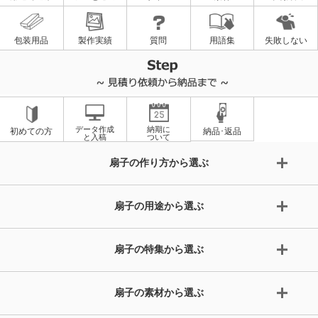
包装用品
製作実績
質問
用語集
失敗しない
データ作成
納期に
初めての方
納品･返品
と入稿
ついて
扇子の作り方から選ぶ
扇子の用途から選ぶ
扇子の特集から選ぶ
扇子の素材から選ぶ