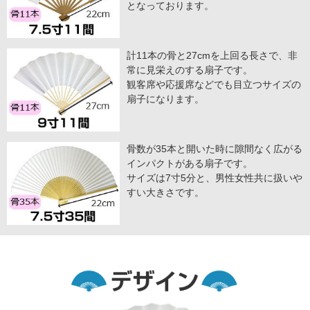
となっております。
計11本の骨と27cmを上回る長さで、非
常に見栄えのする扇子です。
観客席や応援席などでも目立つサイズの
扇子になります。
骨数が35本と開いた時に隙間なく広がる
インパクトがある扇子です。
サイズは7寸5分と、男性女性共に扱いや
すい大きさです。