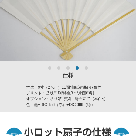
仕様
本体：9寸（27cm）11間/和紙/両貼り/白竹
プリント：凸版印刷/特色3ｃ/片面印刷
オプション：貼り箱+熨斗+扇子立て（本白竹）
色：黒+DIC-156（赤）+DIC-389（緑）