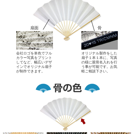
扇面
骨
会社ロゴを単色でフル
オリジナル製作をした
カラー写真をプリント
扇子１本１本に、写真
してなど、幅広いデザ
の様に親骨名入れを行
インでオリジナル扇子
う事が可能です。お気
が制作できます。
軽ご相談下さい。