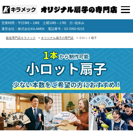
営業時間：平日9時～19時 土曜10時～17時 日･祝休み
運営会社：株式会社KILAMEK 電話番号：03-3350-8215
販促専門店キラメック
>
オリジナル扇子の専門店
>
小ロット扇子