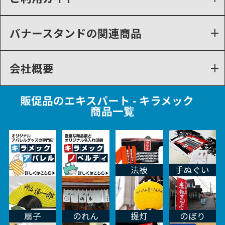
バナースタンドの関連商品
会社概要
販促品のエキスパート - キラメック
商品一覧
法被
手ぬぐい
扇子
のれん
提灯
のぼり