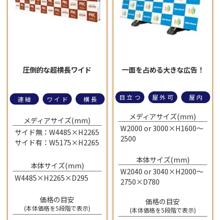
圧倒的な超横長ワイド
一面を占める大きな広告！
目立つ
屋外可
屋内
連結
ワイド
横長
メディアサイズ(mm)
メディアサイズ(mm)
W2000 or 3000×H1600～
サイド無：W4485×H2265
2500
サイド有：W5175×H2265
本体サイズ(mm)
本体サイズ(mm)
W2040 or 3040×H2000～
W4485×H2265×D295
2750×D780
価格の目安
価格の目安
(本体価格を5段階で表示)
(本体価格を5段階で表示)