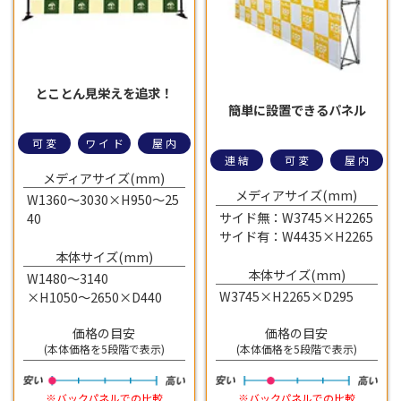
とことん見栄えを追求！
簡単に設置できるパネル
可変
ワイド
屋内
連結
可変
屋内
メディアサイズ(mm)
メディアサイズ(mm)
W1360～3030×H950～25
サイド無：W3745×H2265
40
サイド有：W4435×H2265
本体サイズ(mm)
本体サイズ(mm)
W1480～3140
W3745×H2265×D295
×H1050～2650×D440
価格の目安
価格の目安
(本体価格を5段階で表示)
(本体価格を5段階で表示)
※バックパネルでの比較
※バックパネルでの比較