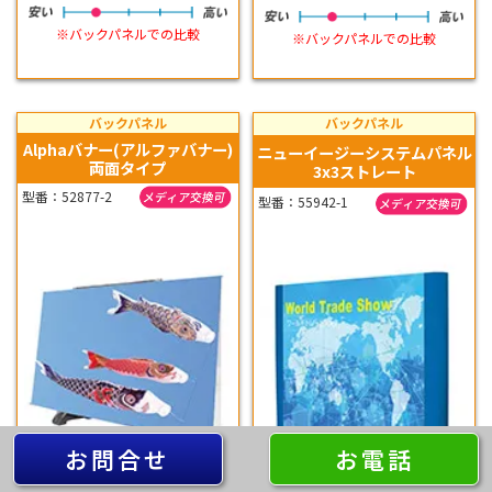
※バックパネルでの比較
※バックパネルでの比較
バックパネル
バックパネル
Alphaバナー(アルファバナー)
ニューイージーシステムパネル
両面タイプ
3x3ストレート
型番：52877-2
型番：55942-1
お問合せ
お電話