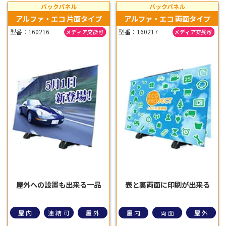
バックパネル
バックパネル
アルファ・エコ 片面タイプ
アルファ・エコ 両面タイプ
型番：160216
型番：160217
屋外への設置も出来る一品
表と裏両面に印刷が出来る
屋内
連結可
屋外
屋内
両面
屋外