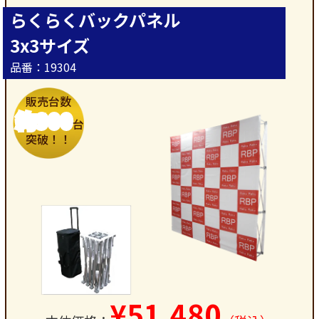
らくらくバックパネル
3x3サイズ
品番：19304
販売台数
約900
台
突破！！
¥51,480