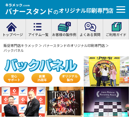
キラメック
.com
バナースタンド
オリジナル印刷専門店
の
トップページ
アイテム一覧
お客様の製作例
よくある質問
ご利用ガイド
販促専門店キラメック
＞
バナースタンドのオリジナル印刷専門店
＞
バックパネル
安心
創業
オリジナル
サポート
25周年
製作