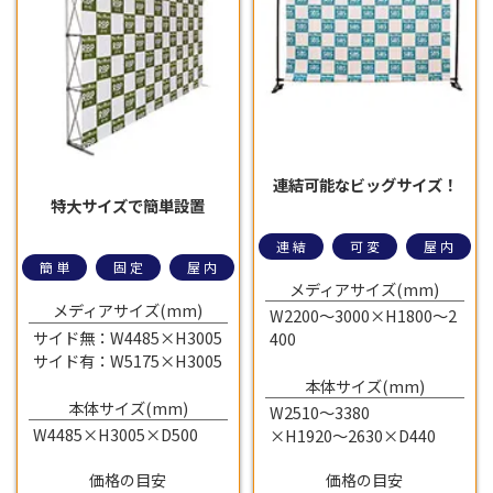
連結可能なビッグサイズ！
特大サイズで簡単設置
連結
可変
屋内
簡単
固定
屋内
メディアサイズ(mm)
メディアサイズ(mm)
W2200～3000×H1800～2
サイド無：W4485×H3005
400
サイド有：W5175×H3005
本体サイズ(mm)
本体サイズ(mm)
W2510～3380
W4485×H3005×D500
×H1920～2630×D440
価格の目安
価格の目安