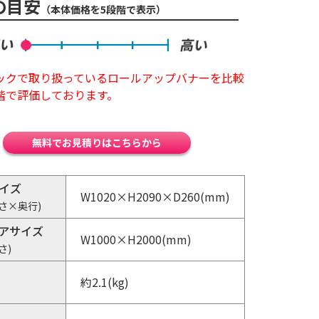
の目安
（本体価格を5段階で表示）
ックで取り扱っているロールアップバナーを比較
階で評価しております。
無料でお見積りはこちらから
イズ
W1020×H2090×D260(mm)
さ×奥行)
アサイズ
W1000×H2000(mm)
さ)
約2.1(kg)