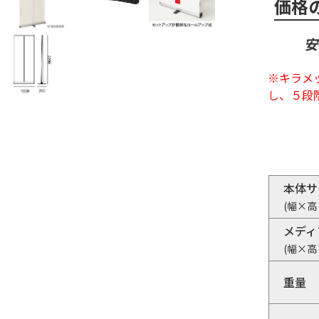
価格
※キラメ
し、５段
本体サ
(幅×高
メディ
(幅×高
重量