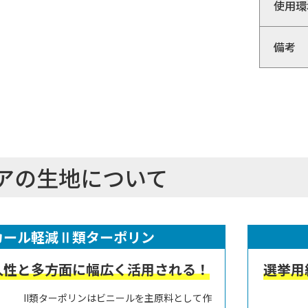
使用環
備考
アの生地について
カール軽減Ⅱ類ターポリン
久性と多方面に幅広く活用される！
選挙用
II類ターポリンはビニールを主原料として作