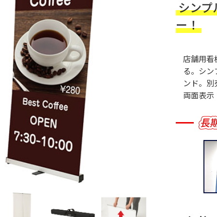
シンプ
ー！
店舗用看
る。シン
ンド。別
両面表示