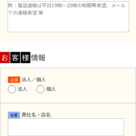
お
客
様
情報
法人／個人
必須
法人
個人
貴社名・店名
任意