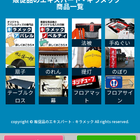
商品一覧
法被
手ぬぐい
扇子
のれん
提灯
のぼり
テーブルク
フロアマッ
フロアサイ
ロス
幕
ト
ン
copyright © 販促品のエキスパート - キラメック All rights reserved.