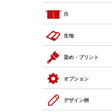
巾
生地
染め・プリント
オプション
デザイン例