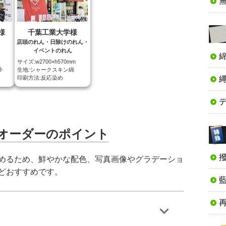
様
千葉工業大学様
店頭のれん・日除けのれん・
イベントのれん
サイズ:w2700×h570mm
ト
生地:シャークスキン綿
印刷方法:反応染め
オーダーのポイント
めるため、鮮やかな配色、写真画像やグラデーショ
どおすすめです。