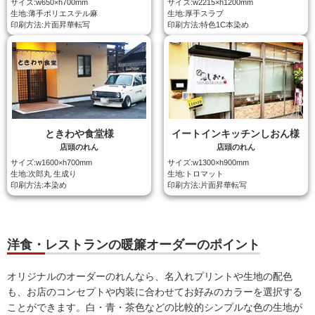
サイズ:w650×h700mm
サイズ:w2215×h1200mm
生地:薄手ポリエステル麻
生地:厚手スラブ
印刷方法:片面昇華転写
印刷方法:特色1C本染め
ときわや食堂様
イートインキッチンしおん様
店頭のれん
店頭のれん
サイズ:w1600×h700mm
サイズ:w1300×h900mm
生地:次郎丸 生成り
生地:トロマット
印刷方法:本染め
印刷方法:片面昇華転写
洋食・レストランの暖簾オーダーのポイント
オリジナルのオーダーのれんなら、名入れプリントや生地の配色
も、お店のコンセプトや内装に合わせてお好みのカラーを選択する
ことができます。白・青・茶色などの比較的シンプルな色の生地が