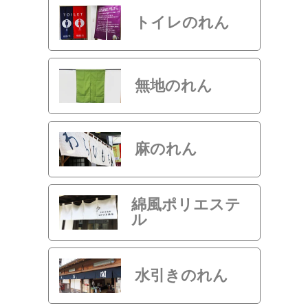
トイレのれん
無地のれん
麻のれん
綿風ポリエステ
ル
水引きのれん