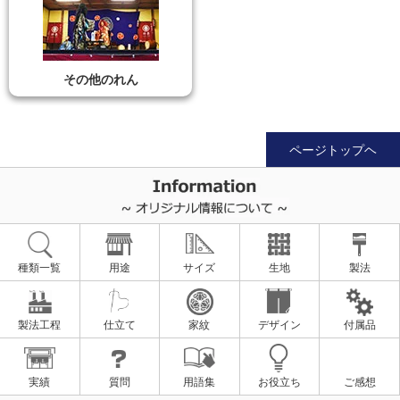
その他のれん
ページトップヘ
種類一覧
用途
サイズ
生地
製法
製法工程
仕立て
家紋
デザイン
付属品
実績
質問
用語集
お役立ち
ご感想