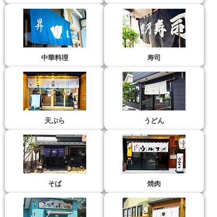
中華料理
寿司
天ぷら
うどん
そば
焼肉