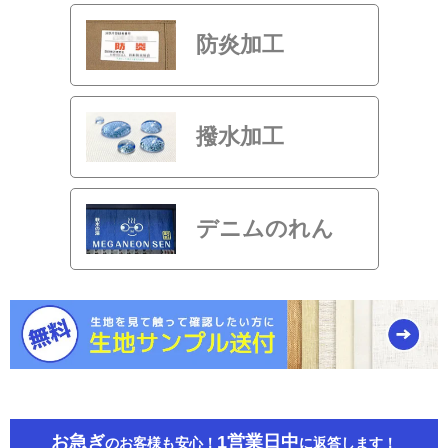
防炎加工
撥水加工
デニムのれん
お急ぎ
1営業日中
のお客様も安心！
に返答します！