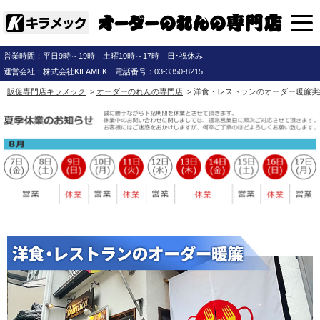
営業時間：平日9時～19時 土曜10時～17時 日･祝休み
運営会社：株式会社KILAMEK 電話番号：03-3350-8215
販促専門店キラメック
>
オーダーのれんの専門店
> 洋食・レストランのオーダー暖簾