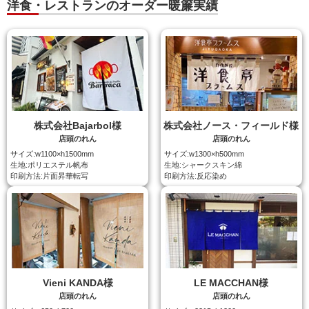
洋食・レストランのオーダー暖簾実績
株式会社Bajarbol様
株式会社ノース・フィールド様
店頭のれん
店頭のれん
サイズ:w1100×h1500mm
サイズ:w1300×h500mm
生地:ポリエステル帆布
生地:シャークスキン綿
印刷方法:片面昇華転写
印刷方法:反応染め
Vieni KANDA様
LE MACCHAN様
店頭のれん
店頭のれん