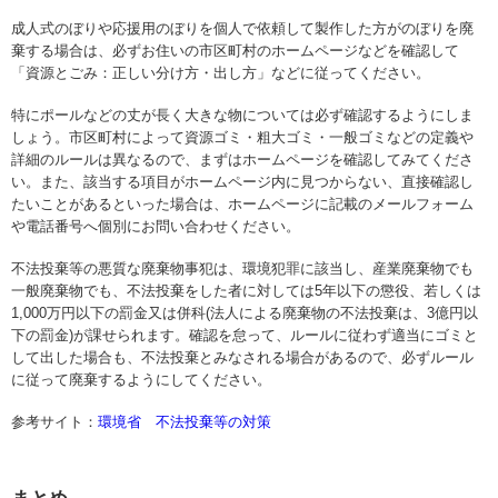
成人式のぼりや応援用のぼりを個人で依頼して製作した方がのぼりを廃
棄する場合は、必ずお住いの市区町村のホームページなどを確認して
「資源とごみ：正しい分け方・出し方」などに従ってください。
特にポールなどの丈が長く大きな物については必ず確認するようにしま
しょう。市区町村によって資源ゴミ・粗大ゴミ・一般ゴミなどの定義や
詳細のルールは異なるので、まずはホームページを確認してみてくださ
い。また、該当する項目がホームページ内に見つからない、直接確認し
たいことがあるといった場合は、ホームページに記載のメールフォーム
や電話番号へ個別にお問い合わせください。
不法投棄等の悪質な廃棄物事犯は、環境犯罪に該当し、産業廃棄物でも
一般廃棄物でも、不法投棄をした者に対しては5年以下の懲役、若しくは
1,000万円以下の罰金又は併科(法人による廃棄物の不法投棄は、3億円以
下の罰金)が課せられます。確認を怠って、ルールに従わず適当にゴミと
して出した場合も、不法投棄とみなされる場合があるので、必ずルール
に従って廃棄するようにしてください。
参考サイト：
環境省 不法投棄等の対策