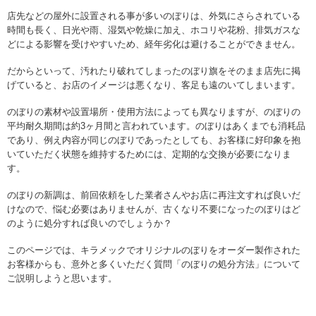
店先などの屋外に設置される事が多いのぼりは、外気にさらされている
時間も長く、日光や雨、湿気や乾燥に加え、ホコリや花粉、排気ガスな
どによる影響を受けやすいため、経年劣化は避けることができません。
だからといって、汚れたり破れてしまったのぼり旗をそのまま店先に掲
げていると、お店のイメージは悪くなり、客足も遠のいてしまいます。
のぼりの素材や設置場所・使用方法によっても異なりますが、のぼりの
平均耐久期間は約3ヶ月間と言われています。のぼりはあくまでも消耗品
であり、例え内容が同じのぼりであったとしても、お客様に好印象を抱
いていただく状態を維持するためには、定期的な交換が必要になりま
す。
のぼりの新調は、前回依頼をした業者さんやお店に再注文すれば良いだ
けなので、悩む必要はありませんが、古くなり不要になったのぼりはど
のように処分すれば良いのでしょうか？
このページでは、キラメックでオリジナルのぼりをオーダー製作された
お客様からも、意外と多くいただく質問「のぼりの処分方法」について
ご説明しようと思います。