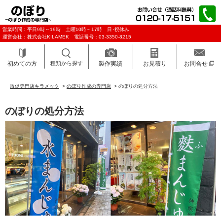
営業時間：平日9時～19時 土曜10時～17時 日･祝休み
運営会社：株式会社KILAMEK 電話番号：03-3350-8215
初めての方
種類から探す
製作実績
お見積り
お問合せ
販促専門店キラメック
>
のぼり作成の専門店
>
のぼりの処分方法
のぼりの処分方法