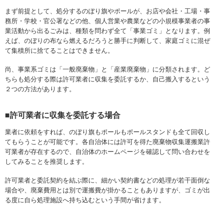
まず前提として、処分するのぼり旗やポールが、お店や会社・工場・事
務所・学校・官公署などの他、個人営業や農業などの小規模事業者の事
業活動から出るごみは、種類を問わず全て「事業ゴミ」となります。例
えば、のぼりの布なら燃えるだろうと勝手に判断して、家庭ゴミに混ぜ
て集積所に捨てることはできません。
尚、事業系ゴミは「一般廃棄物」と「産業廃棄物」に分類されます。ど
ちらも処分する際は許可業者に収集を委託するか、自己搬入するという
２つの方法があります。
■許可業者に収集を委託する場合
業者に依頼をすれば、のぼり旗もポールもポールスタンドも全て回収し
てもらうことが可能です。各自治体には許可を得た廃棄物収集運搬業許
可業者が存在するので、自治体のホームページを確認して問い合わせを
してみることを推奨します。
許可業者と委託契約を結ぶ際に、細かい契約書などの処理が若干面倒な
場合や、廃棄費用とは別で運搬費が掛かることもありますが、ゴミが出
る度に自ら処理施設へ持ち込むという手間が省けます。