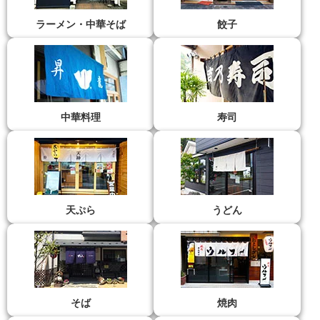
ラーメン・中華そば
餃子
中華料理
寿司
天ぷら
うどん
そば
焼肉