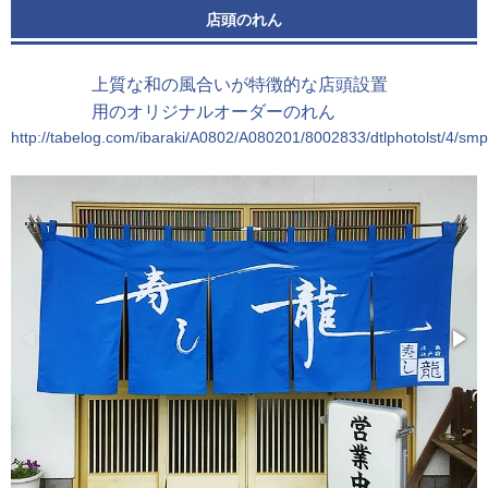
店頭のれん
上質な和の風合いが特徴的な店頭設置
用のオリジナルオーダーのれん
http://tabelog.com/ibaraki/A0802/A080201/8002833/dtlphotolst/4/smp