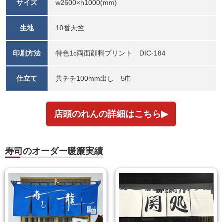
サイズ
w2600×h1000(mm)
生地
10番天竺
印刷方法
特色1c両面顔料プリント DIC-184
仕立て
共チチ100mm出し 5巾
店頭のれんの詳細はこちら
寿司のオーダー暖簾実績