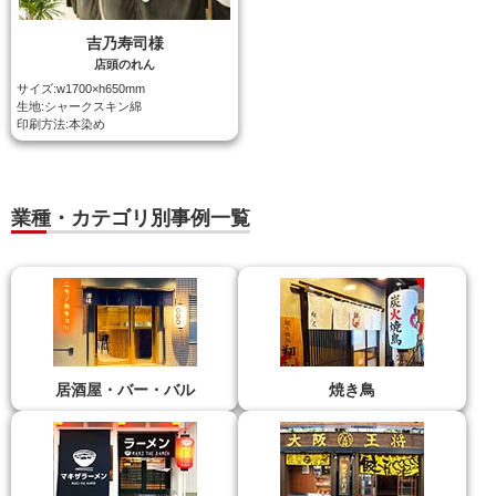
吉乃寿司様
店頭のれん
サイズ:w1700×h650mm
生地:シャークスキン綿
印刷方法:本染め
業種・カテゴリ別事例一覧
居酒屋・バー・バル
焼き鳥