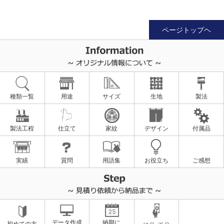
ページトップヘ
種類一覧
用途
サイズ
生地
製法
製法工程
仕立て
家紋
デザイン
付属品
実績
質問
用語集
お役立ち
ご感想
データ作成
納期に
初めての方