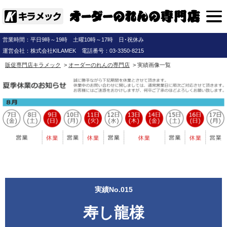
営業時間：平日9時～19時 土曜10時～17時 日･祝休み
運営会社：株式会社KILAMEK 電話番号：03-3350-8215
販促専門店キラメック
>
オーダーのれんの専門店
> 実績画像一覧
実績No.015
寿し龍様