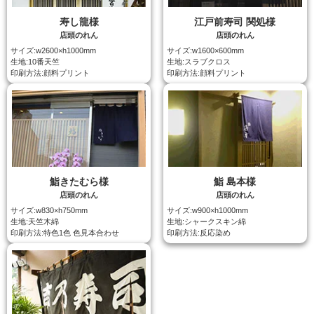
寿し龍様
江戸前寿司 関処様
店頭のれん
店頭のれん
サイズ:w2600×h1000mm
サイズ:w1600×600mm
生地:10番天竺
生地:スラブクロス
印刷方法:顔料プリント
印刷方法:顔料プリント
鮨きたむら様
鮨 島本様
店頭のれん
店頭のれん
サイズ:w830×h750mm
サイズ:w900×h1000mm
生地:天竺木綿
生地:シャークスキン綿
印刷方法:特色1色 色見本合わせ
印刷方法:反応染め