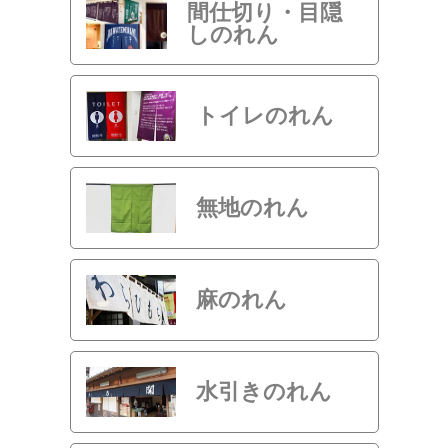
間仕切り・目隠
しのれん
トイレのれん
無地のれん
麻のれん
水引きのれん