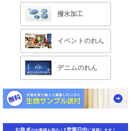
撥水加工
イベントのれん
デニムのれん
お急ぎ
1営業日中
のお客様も安心！
に返答します！