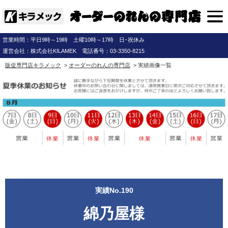
営業時間：平日9時～19時 土曜10時～17時 日･祝休み
運営会社：株式会社KILAMEK 電話番号：03-3350-8215
販促専門店キラメック
>
オーダーのれんの専門店
> 実績画像一覧
実績No.190
綿乃屋様