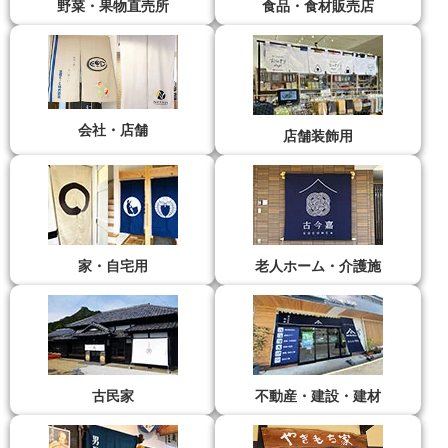
野菜・果物直売所
食品・食材販売店
会社・店舗
店舗装飾用
家・自宅用
老人ホーム・介護施
古民家
不動産・建設・建材