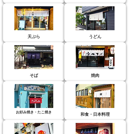
天ぷら
うどん
そば
焼肉
お好み焼き・たこ焼き
和食・日本料理