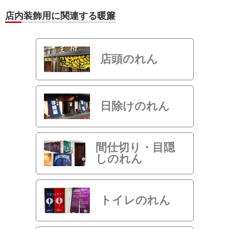
店内装飾用に関連する暖簾
店頭のれん
日除けのれん
間仕切り・目隠
しのれん
トイレのれん