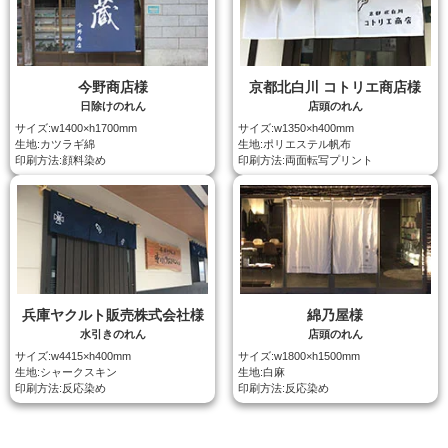
今野商店様
京都北白川 コトリエ商店様
日除けのれん
店頭のれん
サイズ:w1400×h1700mm
サイズ:w1350×h400mm
生地:カツラギ綿
生地:ポリエステル帆布
印刷方法:顔料染め
印刷方法:両面転写プリント
兵庫ヤクルト販売株式会社様
綿乃屋様
水引きのれん
店頭のれん
サイズ:w4415×h400mm
サイズ:w1800×h1500mm
生地:シャークスキン
生地:白麻
印刷方法:反応染め
印刷方法:反応染め