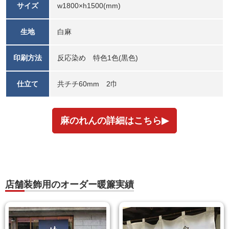
サイズ
w1800×h1500(mm)
生地
白麻
印刷方法
反応染め 特色1色(黒色)
仕立て
共チチ60mm 2巾
麻のれんの詳細はこちら
店舗装飾用のオーダー暖簾実績