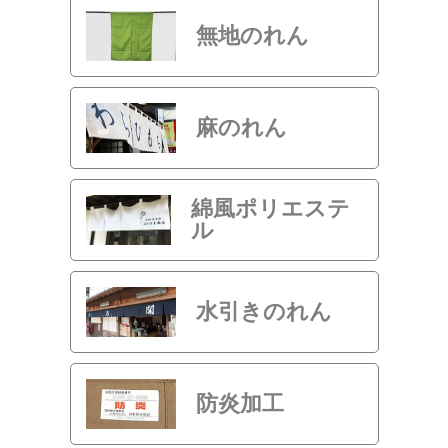
無地のれん
麻のれん
綿風ポリエステ
ル
水引きのれん
防炎加工