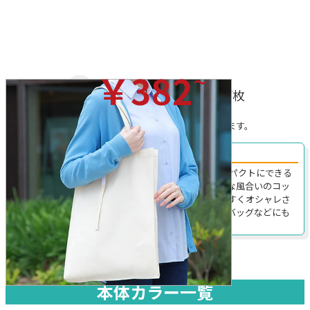
~
￥382
(税込)/枚
※プリントを行わない場合の税込価格です。
※無地の場合、ロット割れ手数料がかかることがあります。
折りたたみに便利な紐付きのLサイズエコバッグ。
118-C｜Lサイズの、折りたたみに便利な紐付きでコンパクトにできる
ため持ち歩きにも便利なエコバッグです。ナチュラルな風合いのコッ
トン素材はどんなオリジナルプリントにもマッチしやすくオシャレさ
があります。そのため雑貨ショップなどの物販用エコバッグなどにも
おすすめです。
本体カラー一覧