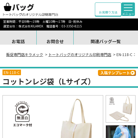
お見積り方法
メニュー
営業時間：平日9時～19時 土曜10時～17時 日･祝休み
運営会社：株式会社KILAMEK 電話番号：03-3350-8215
お電話
お問合せ
関連バッグ一覧
販促専門店キラメック
>
トートバッグのオリジナル印刷専門店
> EN-118-
EN-118-C
入稿テンプレート
コットンレジ袋（Lサイズ）