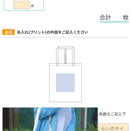
枚
合計 枚
必須
名入れ(プリント)の内容をご記入ください
下記に①印刷箇所 ②製法（希望がある場合） ③使用する色数をご記入下
さい。