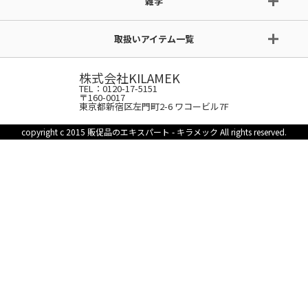
雑学
取扱いアイテム一覧
株式会社KILAMEK
TEL：0120-17-5151
〒160-0017
東京都新宿区左門町2-6 ワコービル7F
copyright c 2015 販促品のエキスパート - キラメック All rights reserved.