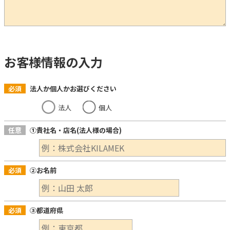
お客様情報の入力
必須
法人か個人かお選びください
法人
個人
任意
①貴社名・店名(法人様の場合)
必須
②お名前
必須
③都道府県