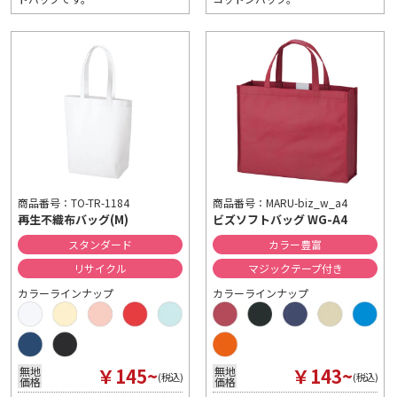
商品番号：TO-TR-1184
商品番号：MARU-biz_w_a4
再生不織布バッグ(M)
ビズソフトバッグ WG-A4
スタンダード
カラー豊富
リサイクル
マジックテープ付き
カラーラインナップ
カラーラインナップ
￥145~
￥143~
無地
無地
(税込)
(税込)
価格
価格