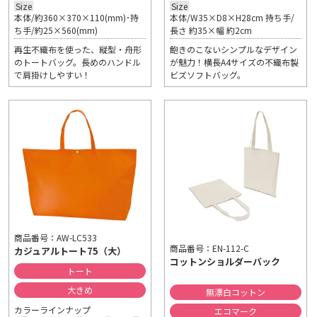
Size
Size
本体/約360×370×110(mm)･持
本体/W35×D8×H28cm 持ち手/
ち手/約25×560(mm)
長さ 約35×幅 約2cm
再生不織布を使った、縦型・舟形
飽きのこないシンプルなデザイン
のトートバッグ。長めのハンドル
が魅力！横長A4サイズの不織布製
で肩掛けしやすい！
ビズソフトバッグ。
商品番号：AW-LC533
商品番号：EN-112-C
カジュアルトート75（大）
コットンショルダーバック
トート
大きめ
無漂白コットン
カラーラインナップ
エコマーク