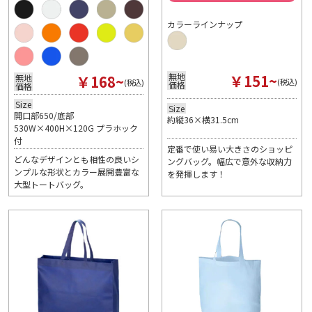
カラーラインナップ
￥151~
無地
￥168~
無地
(税込)
(税込)
価格
価格
Size
Size
開口部650/底部
約縦36×横31.5cm
530W×400H×120G プラホック
付
定番で使い易い大きさのショッピ
どんなデザインとも相性の良いシ
ングバッグ。幅広で意外な収納力
ンプルな形状とカラー展開豊富な
を発揮します！
大型トートバッグ。