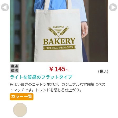
￥145
込)
～
(税込)
ライトな質感のフラットタイプ
シ
程よい薄さのコットン生地が、カジュアルな雰囲気にベス
トマッチです。トレンドを感じる仕上がり。
カラー一覧