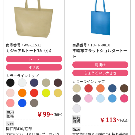
商品番号：TO-TR-0810
商品番号：AW-LC531
不織布フラットショルダートー
カジュアルトート75（小）
ト
トート
肩掛け
小さめ
ちょうどいい大きさ
カラーラインナップ
カラーラインナップ
￥99~
無地
(税込)
価格
￥113~
無地
(税込)
価格
Size
開口部430/底部
Size
320W×320H×110G プラホック
本体/約330×390(mm)･持ち手/約