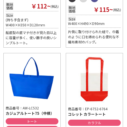
￥112~
無地
(税込)
￥115~
無地
価格
(税込)
価格
Size
Size
(持ち手含まず)
W400×H490×D90mm
W400×H350×D120ｍｍ
片側に取り付けられた紐で、巾着
船底型の底マチ付きが見た目以上
のように口を締められる便利な不
に容量が多く、使い勝手の良いシ
織布素材のバッグ。
ンプルトート。
商品番号：AW-LC532
商品番号：EP-6752-6764
カジュアルトート75（中横）
コレット カラートート
トート
カラフル