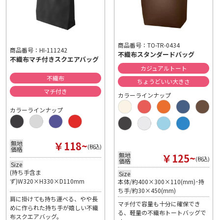
商品番号：TO-TR-0434
商品番号：HI-111242
不織布スタンダードバッグ
不織布マチ付きスクエアバッグ
カジュアルトート
不織布
ちょうどいい大きさ
マチ付き
カラーラインナップ
カラーラインナップ
￥118~
無地
(税込)
価格
￥125~
無地
(税込)
価格
Size
(持ち手含ま
Size
ず)W320×H330×D110mm
本体/約400×300×110(mm)･持
ち手/約30×450(mm)
肩に掛けても持ち運べる、やや長
マチ付で容量も十分に確保でき
めに作られた持ち手が嬉しい不織
る、軽量の不織布トートバッグで
布スクエアバッグ。