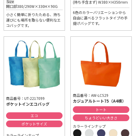
Size
(持ち手含まず) W380×H350ｍｍ
開口部380/290W×330H×90G
6色のカラーバリエーションから
小さく簡単に折りたためる、持ち
自由に選べるフラットタイプの手
運びにも場所を取らない便利なエ
提げバッグです。
コバッグです。
商品番号：AW-LC529
商品番号：UT-2217099
カジュアルトート75（A4横）
ポケットインエコバッグ
トート
エコ
ちょうどいい大きさ
ポケットサイズ
カラーラインナップ
カラーラインナップ