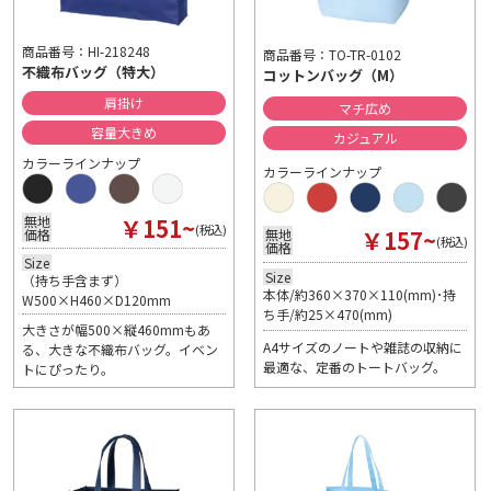
商品番号：HI-218248
商品番号：TO-TR-0102
不織布バッグ（特大）
コットンバッグ（M）
肩掛け
マチ広め
容量大きめ
カジュアル
カラーラインナップ
カラーラインナップ
￥151~
無地
(税込)
￥157~
無地
価格
(税込)
価格
Size
Size
（持ち手含まず）
本体/約360×370×110(mm)･持
W500×H460×D120mm
ち手/約25×470(mm)
大きさが幅500×縦460mmもあ
A4サイズのノートや雑誌の収納に
る、大きな不織布バッグ。イベン
最適な、定番のトートバッグ。
トにぴったり。