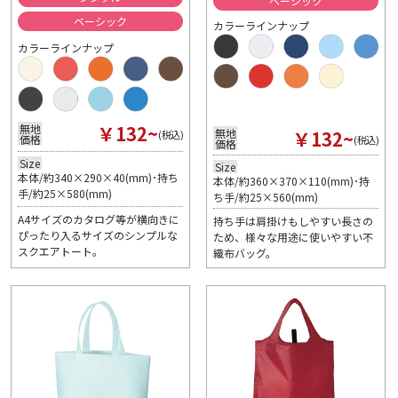
ベーシック
ベーシック
カラーラインナップ
カラーラインナップ
￥132~
無地
￥132~
無地
(税込)
価格
(税込)
価格
Size
Size
本体/約340×290×40(mm)･持ち
本体/約360×370×110(mm)･持
手/約25×580(mm)
ち手/約25×560(mm)
A4サイズのカタログ等が横向きに
持ち手は肩掛けもしやすい長さの
ぴったり入るサイズのシンプルな
ため、様々な用途に使いやすい不
スクエアトート。
織布バッグ。