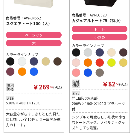
商品番号：AW-LC528
商品番号：AW-LN552
カジュアルトート75（特小）
スクエアトート100（大）
トート
ベーシック
小さめ
大
カラーラインナップ
カラーラインナップ
￥82~
無地
(税込)
￥269~
無地
価格
(税込)
価格
Size
Size
開口部300/底部
530W×400H×120G
200W×190H×100G プラホック
付
大容量ながらすっきりとした見た
シンプルで可愛らしい形状の小さ
目と嬉しい全10色カラー展開が魅
なトートバッグ。ノベルティグッ
力のトート。
ズとしても最適。