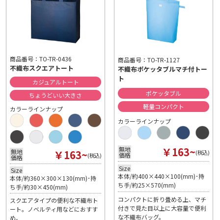
商品番号：TO-TR-0436
商品番号：TO-TR-1127
不織布スクエアトート
不織布ポケッタブルマチ付トー
ト
カジュアルトート
ポケッタブル
ちょうどいい大きさ
軽量コンパクト
カラーラインナップ
カラーラインナップ
￥163~
無地
￥163~
無地
(税込)
価格
(税込)
価格
Size
Size
本体/約400×440×100(mm)･持
本体/約360×300×130(mm)･持
ち手/約25×570(mm)
ち手/約30×450(mm)
コンパクトに折り畳める上、マチ
スクエアタイプの便利な不織布ト
付きで見た目以上に大容量で便利
ート。ノベルティ用などにおすす
な不織布バッグ。
め。