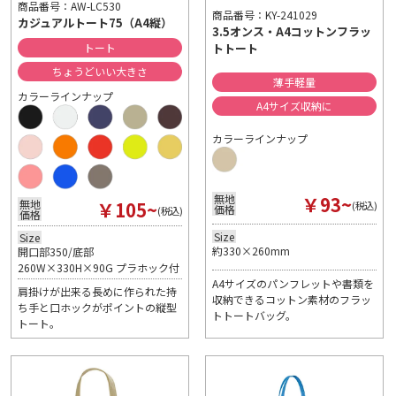
商品番号：AW-LC530
商品番号：KY-241029
カジュアルトート75（A4縦）
3.5オンス・A4コットンフラッ
トトート
トート
ちょうどいい大きさ
薄手軽量
カラーラインナップ
A4サイズ収納に
カラーラインナップ
￥93~
無地
￥105~
無地
(税込)
価格
(税込)
価格
Size
Size
約330×260mm
開口部350/底部
260W×330H×90G プラホック付
A4サイズのパンフレットや書類を
肩掛けが出来る長めに作られた持
収納できるコットン素材のフラッ
ち手と口ホックがポイントの縦型
トトートバッグ。
トート。