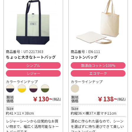
商品番号：UT-2217303
商品番号：EN-111
ちょっと大きなトートバッグ
コットンバッグ
シンプル
無漂白コットン100%
レジャー
エコマーク
カラーラインナップ
カラーラインナップ
￥130~
￥138~
無地
無地
(税込)
(税込)
価格
価格
Size
Size
約41×11×38cm
約縦36×横37×底マチ11cm
レジャーシーンから日常的なお買
深めに作られた袋なので、シーン
い物まで、幅広く活用可能なトー
を選ばずに持ち運びできて楽しい
トバッグです。
コットンバッグ。