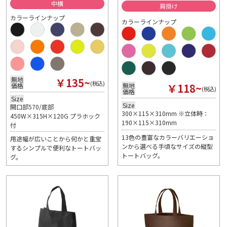
中横
肩掛け
カラーラインナップ
カラーラインナップ
￥135~
無地
(税込)
￥118~
無地
価格
(税込)
価格
Size
Size
開口部570/底部
300×115×310mm ※立体時：
450W×315H×120G プラホック
190×115×310mm
付
13色の豊富なカラーバリエーショ
用途幅が広いことから何かと重宝
ンから選べる手頃なサイズの縦型
するシンプルで便利なトートバッ
トートバッグ。
グ。