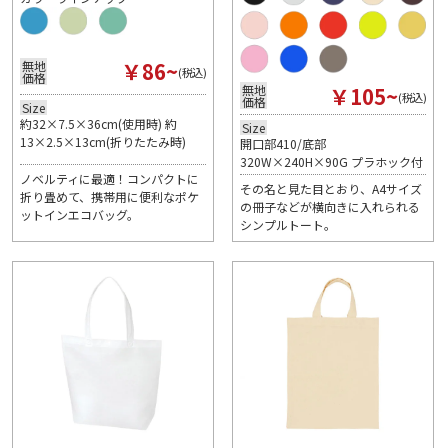
￥86~
無地
(税込)
価格
￥105~
無地
(税込)
価格
Size
約32×7.5×36cm(使用時) 約
Size
13×2.5×13cm(折りたたみ時)
開口部410/底部
320W×240H×90G プラホック付
ノベルティに最適！コンパクトに
その名と見た目とおり、A4サイズ
折り畳めて、携帯用に便利なポケ
の冊子などが横向きに入れられる
ットインエコバッグ。
シンプルトート。