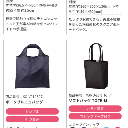
Size
Size
本体/W36.5×H45cm 持ち手/長さ
本体/約360×300×130(mm)･持
約55×幅 約2.5cm
ち手/約30×450(mm)
軽量で肌触り抜群のテトロンコッ
たっぷり収納できる、再生不織布
トンと天然素材の綿を使ったA3ワ
を使った横縦形状のスクエア型ト
イドの手提袋。
ートバッグ。
商品番号：MARU-soft_to_m
商品番号：KO-V010507
ソフトバッグ TOTE-M
ポータブルエコバッグ
カラー豊富
シンプル
マジックテープ付き
折り畳み
カラーラインナップ