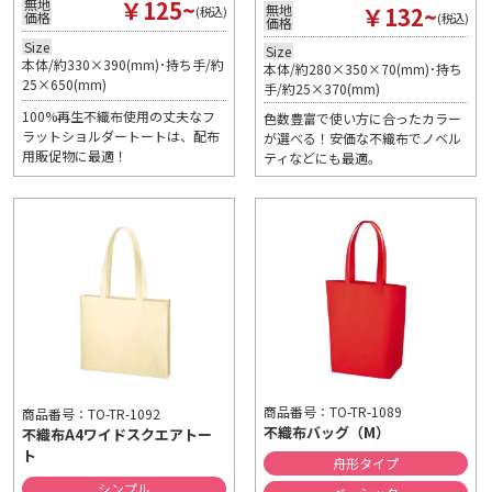
￥125~
無地
￥132~
無地
(税込)
価格
(税込)
価格
Size
Size
本体/約330×390(mm)･持ち手/約
本体/約280×350×70(mm)･持ち
25×650(mm)
手/約25×370(mm)
100%再生不織布使用の丈夫なフ
色数豊富で使い方に合ったカラー
ラットショルダートートは、配布
が選べる！安価な不織布でノベル
用販促物に最適！
ティなどにも最適。
商品番号：TO-TR-1089
商品番号：TO-TR-1092
不織布バッグ（M）
不織布A4ワイドスクエアトー
ト
舟形タイプ
シンプル