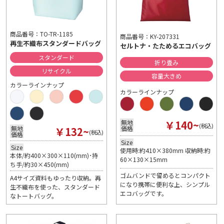
商品番号：TO-TR-1185
商品番号：KY-207331
再生不織布スタンダードバッグ
セルトナ・たためるエコバッグ
スタンダード
折り畳み
リサイクル
容量大きめ
カラーラインナップ
カラーラインナップ
￥140~
無地
(税込)
￥132~
価格
無地
(税込)
価格
Size
Size
使用時:約410×380mm 収納時:約
本体/約400×300×110(mm)･持
60×130×15mm
ち手/約30×450(mm)
ゴムバンドで留めるとコンパクト
A4サイズ資料もゆったり収納。再
になり携帯に便利な上、シンプル
生不織布を使った、スタンダード
エコバッグです。
なトートバッグ。