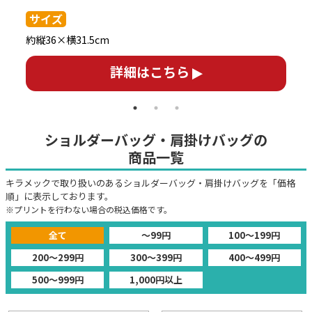
本
持
サイズ
シ
約縦36×横31.5cm
詳細はこちら
ショルダーバッグ・肩掛けバッグの
商品一覧
キラメックで取り扱いのあるショルダーバッグ・肩掛けバッグを「価格
順」に表示しております。
※プリントを行わない場合の税込価格です。
全て
～99円
100～199円
200～299円
300～399円
400～499円
500～999円
1,000円以上