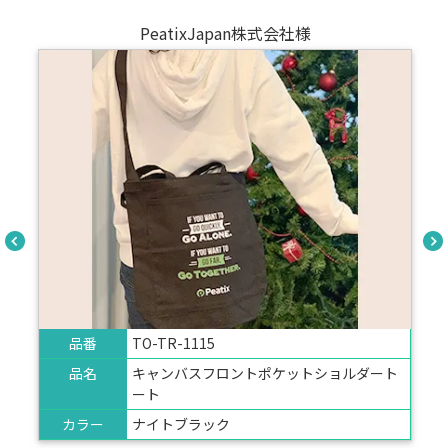
PeatixJapan株式会社様
品番
TO-TR-1115
品名
キャンバスフロントポケットショルダート
ート
カラー
ナイトブラック