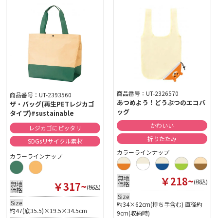
商品番号：UT-2326570
商品番号：UT-2393560
あつめよう！どうぶつのエコバ
ザ・バッグ(再生PETレジカゴ
ッグ
タイプ)#sustainable
かわいい
レジカゴにピッタリ
折りたたみ
SDGsリサイクル素材
カラーラインナップ
カラーラインナップ
￥218~
無地
(税込)
￥317~
無地
価格
(税込)
価格
Size
Size
約34×62cm(持ち手含む) 直径約
約47(底35.5)×19.5×34.5cm
9cm(収納時)