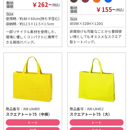
￥262~
無地
(税込)
価格
￥155~
無地
(税込)
価格
Size
使用時／約46×60cm(持ち手含む)
Size
450W×320H×120G
収納時／約12.5×11.5×1.5cm
非肩掛けも可能なことから普段使
一部リサイクル素材を使用した、
い用としてもオススメなスクエア
環境に優しくコンパクトに携帯で
型トートバッグ。
きる肩掛けバッグ。
商品番号：AW-LN400
商品番号：AW-LN452
スクエアトート75（中横）
スクエアトート75（大）
トート
トート