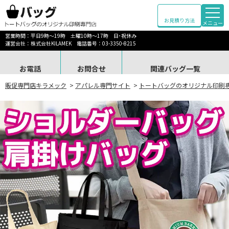
お見積り方法
メニュー
営業時間：平日9時～19時 土曜10時～17時 日･祝休み
運営会社：株式会社KILAMEK 電話番号：03-3350-8215
お電話
お問合せ
関連バッグ一覧
販促専門店キラメック
>
アパレル専門サイト
>
トートバッグのオリジナル印刷