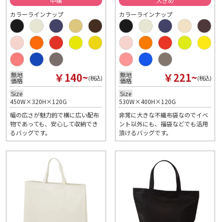
中横
大きめ
カラーラインナップ
カラーラインナップ
￥140~
￥221~
無地
無地
(税込)
(税込)
価格
価格
Size
Size
450W×320H×120G
530W×400H×120G
幅の広さが魅力的で横に広い配布
非常に大きな不織布袋なのでイベ
物であっても、安心して収納でき
ント以外にも、福袋などでも活用
るバッグです。
頂けるバッグです。