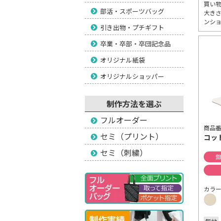
買い
部活・スポーツバッグ
大き
ンシ
引き出物・プチギフト
卒業・卒部・卒団記念品
オリジナル紙袋
オリジナルショッパー
制作方法を選ぶ
フルオーダー
商品番
セミ（プリント）
コッ
セミ（刺繍）
無
カラ