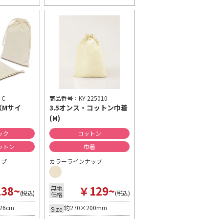
-C
商品番号：KY-225010
（Mサイ
3.5オンス・コットン巾着
(M)
ック
コットン
ットン
巾着
ップ
カラーラインナップ
38~
￥129~
無地
(税込)
(税込)
価格
26cm
約270×200mm
Size