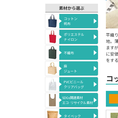
素材から選ぶ
コットン
帆布
平織
ポリエステル
ナイロン
地。
ます
不織布
に安
をす
麻
ジュート
コ
PVCビニール
クリアバッグ
SDGs関連素材
エコ·リサイクル素材
タイベック