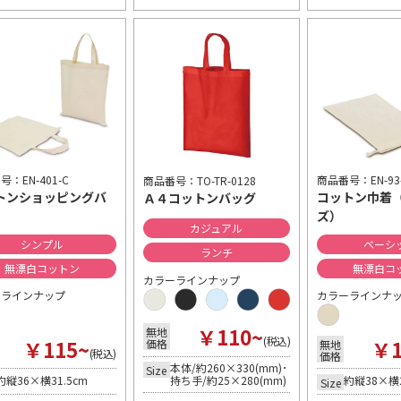
：EN-401-C
商品番号：EN-93
商品番号：TO-TR-0128
トンショッピングバ
コットン巾着
Ａ４コットンバッグ
ズ）
カジュアル
シンプル
ベーシ
ランチ
無漂白コットン
無漂白コ
カラーラインナップ
ーラインナップ
カラーラインナ
￥110~
無地
(税込)
￥115~
￥1
価格
無地
(税込)
価格
本体/約260×330(mm)･
Size
約縦36×横31.5cm
約縦38×横
持ち手/約25×280(mm)
Size