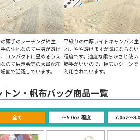
りの薄手のシーチング綿生
平織りの中厚ライトキャンバス生
薄手の生地なので中身が透け
地。やや透けますが気にならない
が、コンパクトに畳めるうえ
程度です。適度な柔らかさと使い
価なので展示会等の大量配布
勝手がいいので、幅広いシーンで
る場面で活躍しています。
利用されています。
ットン・帆布バッグ商品一覧
全て
～5.0oz 程度
7.0oz～8