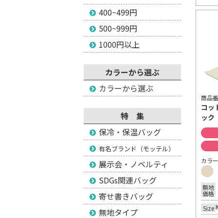
400~499円
500~999円
1000円以上
カラーから選ぶ
カラーから選ぶ
商品番号
コッ
特 集
ック
保冷・保温バッグ
有名ブランド（モッテル）
カラ
展示会・ノベルティ
SDGs関連バッグ
無地
価格
寄せ書きバッグ
Size
無地タイプ