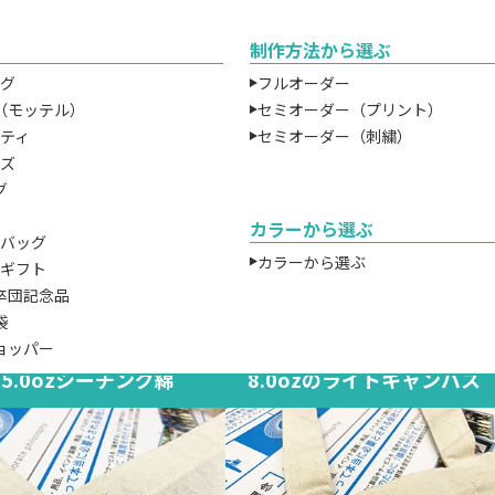
表す単位「oz（オンス）」を使用します。これは
て、厚みを比べたいコットン生地を１平方ヤード
制作方法から選ぶ
きさで重さを測り、重さの違いによって厚みを判
ッグ
フルオーダー
ていた事に由来します。アパレル商品では広く一
（モッテル）
セミオーダー（プリント）
に厚みを表す単位として使用されています。オン
ルティ
セミオーダー（刺繍）
が大きければ大きいほど、生地のが厚くなるとい
ッズ
なります。弊社では3.2ozの薄手生地から14.0oz
グ
手生地まで、各種バッグをお取り扱いしておりま
カラーから選ぶ
ツバッグ
カラーから選ぶ
チギフト
ットンバッグの生地の種類と厚み比
卒団記念品
袋
ョッパー
5.0ozシーチング綿
8.0ozのライトキャンバス