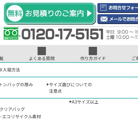
覧
よくある質問
作り方ガイド
ご
インデータについて
ントについて
タ入稿方法
印刷･刺繍について
色数について
サイズから選ぶ
ご注文について
プリント位置に
ト
>
トートバッグのオリジナル印刷専門店
> コットン/キャンバスバッグ
B5サイズ以下
トンバッグの厚み
サイズ選びについての
･ナイロン
A4サイズ（マチなし）
コットン/キャンバスバッグの厚み
注意点
A4サイズ相当
A3サイズ以上
･クリアバッグ
地の厚みを表す単位はoz（オンス）
材･エコリサイクル素材
トン素材のトートバッグの厚みを表す単位は、重