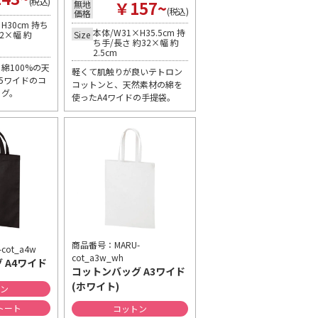
(税込)
￥157~
無地
(税込)
価格
H30cm 持ち
本体/W31×H35.5cm 持
2×幅 約
Size
ち手/長さ 約32×幅 約
2.5cm
綿100%の天
軽くて肌触りが良いテトロン
5ワイドのコ
コットンと、天然素材の綿を
ッグ。
使ったA4ワイドの手提袋。
商品番号：MARU-
ot_a4w
cot_a3w_wh
 A4ワイド
コットンバッグ A3ワイド
(ホワイト)
トン
トート
コットン