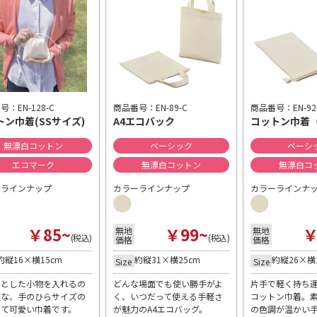
：EN-128-C
商品番号：EN-89-C
商品番号：EN-92
トン巾着(SSサイズ)
A4エコバック
コットン巾着
無漂白コットン
ベーシック
ベーシ
エコマーク
無漂白コットン
無漂白コ
ーラインナップ
カラーラインナップ
カラーラインナ
￥85~
￥99~
￥
無地
無地
(税込)
(税込)
価格
価格
約縦16×横15cm
約縦31×横25cm
約縦26×横
Size
Size
っとした小物を入れるの
どんな場面でも使い勝手がよ
片手で軽く持ち
適な、手のひらサイズの
く、いつだって使える手軽さ
コットン巾着。
くて可愛い巾着です。
が魅力のA4エコバッグ。
の色調が温かい