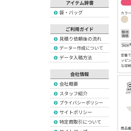
アイテム辞書
袋・バッグ
カラ
ご利用ガイド
無地
価格
見積り依頼後の流れ
Size
データー作成について
定番
データ入稿方法
ッピ
な収
会社情報
会社概要
スタッフ紹介
プライバシーポリシー
サイトポリシー
特定商取引について
商品番号