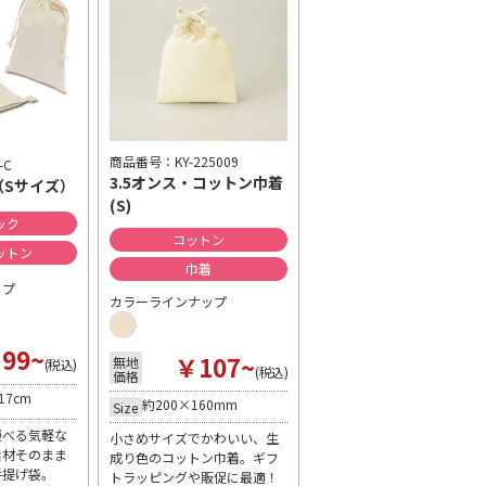
商品番号：KY-225009
-C
3.5オンス・コットン巾着
（Sサイズ）
(S)
ック
コットン
ットン
巾着
ップ
カラーラインナップ
99~
￥107~
無地
(税込)
(税込)
価格
17cm
約200×160mm
Size
運べる気軽な
小さめサイズでかわいい、生
素材そのまま
成り色のコットン巾着。ギフ
手提げ袋。
トラッピングや販促に最適！