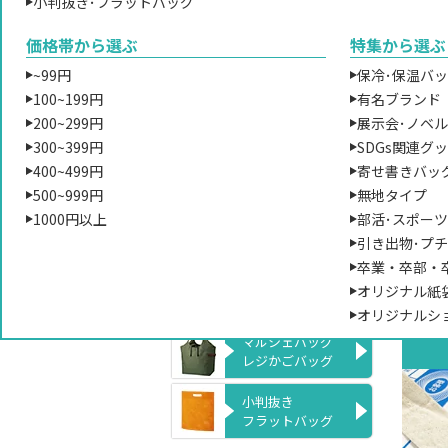
肩掛けバッグ
小判抜き･フラットバッグ
さを
かつ
サコッシュ
価格帯から選ぶ
特集から選ぶ
の大
ポシェット
~99円
保冷･保温バ
別し
100~199円
有名ブランド
ナップサック
般的
リュックサック
200~299円
展示会･ノベ
ス数
300~399円
SDGs関連グ
う事に
ポーチ
400~499円
寄せ書きバッ
の厚
小物入れ
500~999円
無地タイプ
す。
1000円以上
部活･スポー
巾着袋
引き出物･プ
コ
卒業・卒部・
エコバッグ
オリジナル紙
折り畳みバッグ
オリジナルシ
マルシェバッグ
レジかごバッグ
小判抜き
フラットバッグ