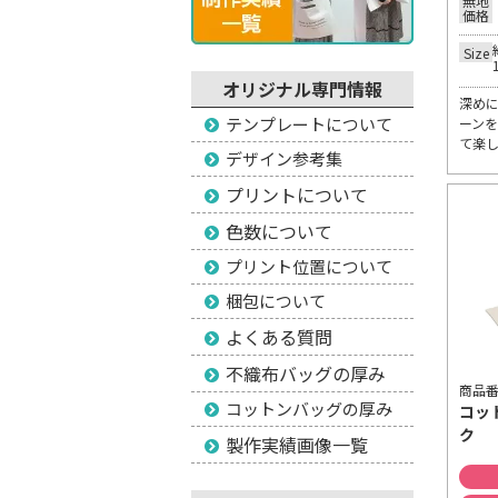
無地
価格
Size
オリジナル専門情報
深め
テンプレートについて
ーン
て楽
デザイン参考集
プリントについて
色数について
プリント位置について
梱包について
よくある質問
不織布バッグの厚み
商品番号
コットンバッグの厚み
コッ
ク
製作実績画像一覧