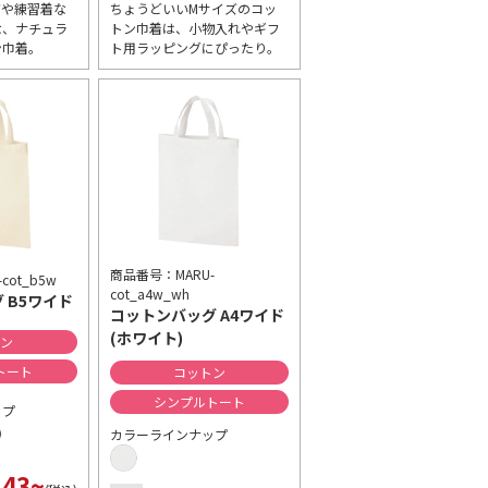
ズや練習着な
ちょうどいいMサイズのコッ
な、ナチュラ
トン巾着は、小物入れやギフ
ン巾着。
ト用ラッピングにぴったり。
商品番号：MARU-
cot_b5w
cot_a4w_wh
 B5ワイド
コットンバッグ A4ワイド
(ホワイト)
トン
トート
コットン
シンプルトート
ップ
カラーラインナップ
43~