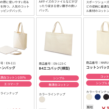
A4サイズのファイルなどがぴ
物の際に使いやすい形&
スポーツシュー
ったり収まる使い勝手の良い
さを持つ、人気のコット
どの収納に最適
バッグ。
ョッピングバッグ。
ル素材のコット
商品番号：MARU-
号：EN-111
商品番号：EN-123-C
コットンバッグ
トンバッグ
B4エコバッグ(横型)
コッ
漂白コットン100%
シンプル
シンプル
エコマーク
無漂白コットン
カラーラインナ
ーラインナップ
カラーラインナップ
￥1
無地