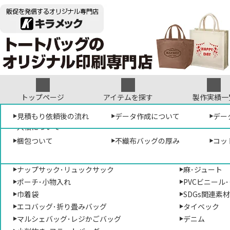
トップページ
アイテムを探す
製作実績一
形から選ぶ
見積もり依頼について
オリジナルテンプレート
見積もり依頼後の流れ
袋･バッグについて
デザイン参考集
データ作成について
素材から選ぶ
デザ
プリ
デー
販促専門店キラメック
>
アパレル専門サイ
入稿について
トートバッグ･手提げバッグ
コットン･帆布
梱包ついて
不織布バッグの厚み
コッ
ショルダーバッグ･肩掛けバッグ
ポリエステル
サコッシュ･ポシェット
不織布
形から選ぶ
ナップサック･リュックサック
麻･ジュート
ポーチ･小物入れ
PVCビニール
生
トートバッグ
巾着袋
SDGs関連素
手提げバッグ
エコバッグ･折り畳みバッグ
タイベック
マルシェバッグ･レジかごバッグ
デニム
ショルダーバッグ
コッ