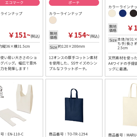
エコマーク
ポーチ
カラーラインナ
ーラインナップ
カラーラインナップ
￥1
無地
価格
￥151~
￥154~
無地
(税込)
(税込)
価格
本体/W31×
Size
ち手/長さ 
約縦36×横31.5cm
約120×200mm
Size
2.5cm
で使い易い大きさのショ
12オンスの厚手コットン素材
天然素材を使った
ングバッグ。幅広で意外
を使用した、SSサイズのシン
A4ワイドの手提
納力を発揮します！
プルなフラットポーチ。
ッグに最適。
：EN-110-C
商品番号：TO-TR-1294
商品番号：MARU-c