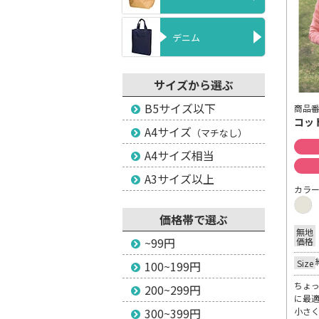
デニム
サイズから選ぶ
B5サイズ以下
商品番号
コッ
A4サイズ
（マチなし）
A4サイズ相当
A3サイズ以上
カラ
価格帯で選ぶ
無地
~99円
価格
Size
100~199円
ちょ
200~299円
に最
300~399円
小さ