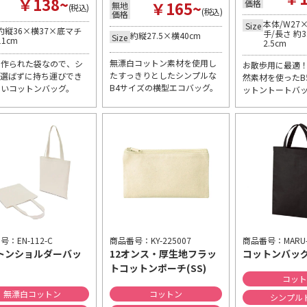
￥138~
￥165~
価格
無地
(税込)
(税込)
価格
本体/W27×
Size
約縦36×横37×底マチ
手/長さ 約3
約縦27.5×横40cm
Size
11cm
2.5cm
無漂白コットン素材を使用し
に作られた袋なので、シ
お散歩用に最適！
たすっきりとしたシンプルな
を選ばずに持ち運びでき
然素材を使ったB
B4サイズの横型エコバッグ。
しいコットンバッグ。
ットントートバ
商品番号：MARU-c
：EN-112-C
商品番号：KY-225007
コットンバッグ
トンショルダーバッ
12オンス・厚生地フラッ
トコットンポーチ(SS)
コッ
無漂白コットン
コットン
シンプル