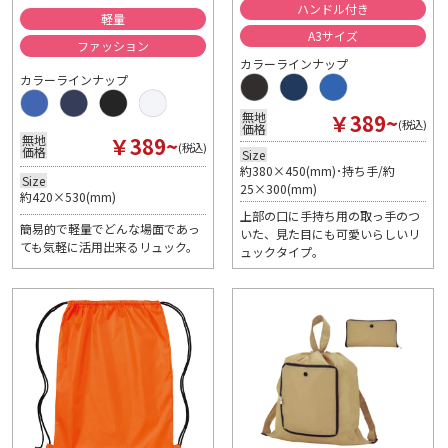
ハンドル付き
軽量
A3サイズ
ファッション
カラーラインナップ
カラーラインナップ
￥389~
無地
(税込)
価格
￥389~
無地
(税込)
価格
Size
約380×450(mm)･持ち手/約
Size
25×300(mm)
約420×530(mm)
上部の口に手持ち用の取っ手のつ
簡易的で軽量でどんな場面であっ
いた、見た目にも可愛いらしいリ
ても気軽に活用出来るリュック。
ュックタイプ。