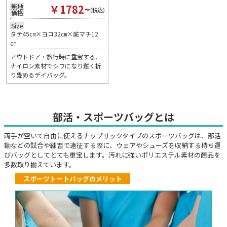
￥1782~
無地
(税込)
価格
Size
タテ45㎝×ヨコ32㎝×底マチ12
㎝
アウトドア・旅行時に重宝する、
ナイロン素材でシワになり難く折
り畳めるデイバッグ。
部活・スポーツバッグとは
両手が空いて自由に使えるナップサックタイプのスポーツバッグは、部活
動などの試合や練習で遠征する際に、ウェアやシューズを収納する持ち運
びバッグとしてとても重宝します。汚れに強いポリエステル素材の商品を
多数取り揃えています。
スポーツトートバッグのメリット