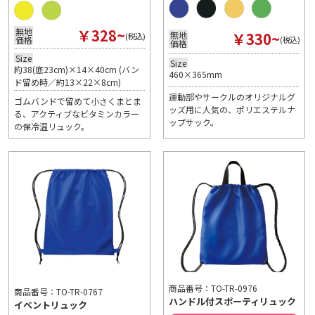
￥328~
無地
￥330~
無地
(税込)
価格
(税込)
価格
Size
Size
約38(底23cm)×14×40cm (バン
460×365mm
ド留め時／約13×22×8cm)
運動部やサークルのオリジナルグ
ゴムバンドで留めて小さくまとま
ッズ用に人気の、ポリエステルナ
る、アクティブなビタミンカラー
ップサック。
の保冷温リュック。
商品番号：TO-TR-0976
商品番号：TO-TR-0767
ハンドル付スポーティリュック
イベントリュック