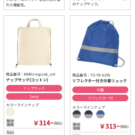
のナップサック。
れた機能性。
商品番号：MARU-napzak_cot
商品番号：TO-TR-0296
ナップサック(コットン)
リフレクター付き巾着リュック
ナップサック
巾着
2way
リフレクター付
カラーラインナップ
カラーラインナップ
￥314~
無地
(税込)
￥313~
無地
価格
(税込)
価格
Size