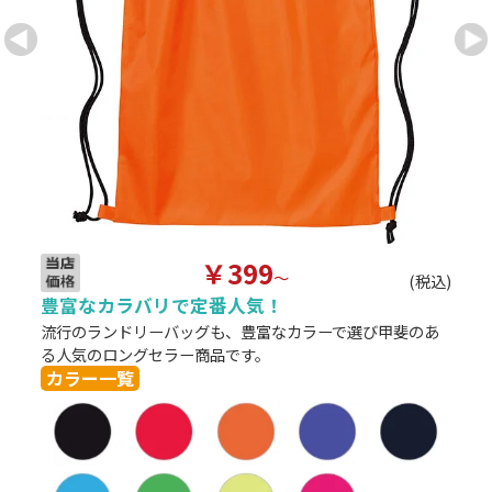
￥399
～
(税込)
豊富なカラバリで定番人気！
込)
流行のランドリーバッグも、豊富なカラーで選び甲斐のあ
る人気のロングセラー商品です。
活
カラー一覧