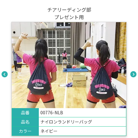
バスケットチームの
オリジナルアイテム用
品番
TO-TR-0976
品名
ハンドル付スポーティリュック
カラー
ブラック