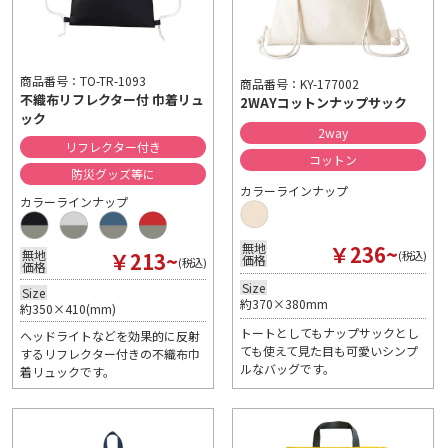
商品番号：TO-TR-1093
商品番号：KY-177002
不織布リフレクター付 巾着リュ
2WAYコットンナップサック
ック
2way
リフレクター付き
コットン
防災グッズ等に
カラーラインナップ
カラーラインナップ
￥236~
無地
￥213~
無地
(税込)
価格
(税込)
価格
Size
Size
約370×380mm
約350×410(mm)
トートとしてもナップサックとし
ヘッドライトなどを効果的に反射
ても使えて見た目も可愛いシンプ
するリフレクター付きの不織布巾
ルなバッグです。
着リュックです。