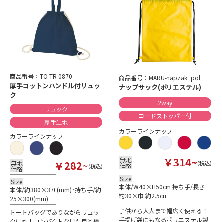
商品番号：TO-TR-0870
商品番号：MARU-napzak_pol
厚手コットンハンドル付リュッ
ナップサック(ポリエステル)
ク
2way
リュック
コードストッパー付
厚手生地
カラーラインナップ
カラーラインナップ
￥314~
無地
￥282~
無地
(税込)
価格
(税込)
価格
Size
Size
本体/W40×H50cm 持ち手/長さ
本体/約380×370(mm)･持ち手/約
約30×巾 約2.5cm
25×300(mm)
子供から大人まで幅広く使える！
トートバッグでありながらリュッ
手提げ袋にもなるポリエステル製
クにも！コンパクトな見た目と優