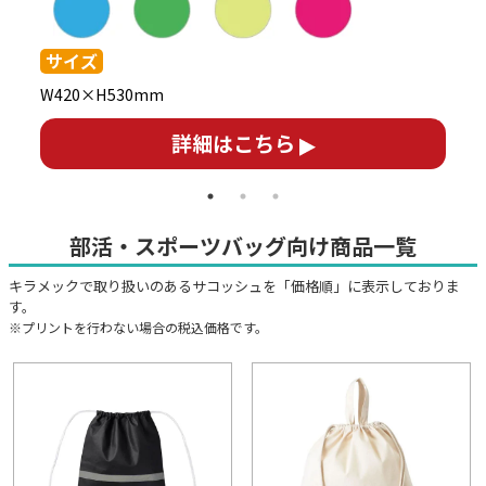
サイズ
約
W420×H530mm
詳細はこちら
部活・スポーツバッグ向け商品一覧
キラメックで取り扱いのあるサコッシュを「価格順」に表示しておりま
す。
※プリントを行わない場合の税込価格です。