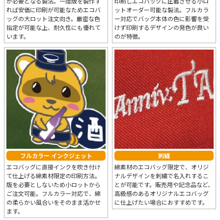
が必要となる製法。一度版を製作す
印刷しエコバッグに圧着させる小ロ
れば安価に印刷が可能なためエコバ
ットオーダー可能な製法。フルカラ
ッグの大ロット注文向き。厳密な色
ー対応でバッグ本体の色に影響を受
指定が可能な上、耐久性にも優れて
けず印刷するデザインの発色が良い
います。
のが特徴。
フルカラー インクジェット
刺繍
エコバッグに直接インクを吹き付け
綿素材のエコバッグ限定で、オリジ
て仕上げる綿素材限定の印刷方法。
ナルデザインを刺繍で名入れするこ
版を必要としないため小ロットから
とが可能です。販売用や記念品など、
ご注文可能。フルカラー対応で、綿
高級感のあるオリジナルエコバッグ
の柔らかい風合いをそのまま活かせ
に仕上げたい場合におすすめです。
ます。