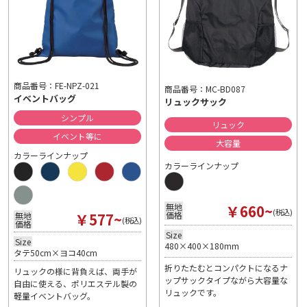
商品番号：FE-NPZ-021
商品番号：MC-BD087
イベントバッグ
リュックサック
シンプル
リュック
イベント等に
大容量
カラーラインナップ
カラーラインナップ
￥660~
無地
(税込)
￥577~
価格
無地
(税込)
価格
Size
Size
480×400×180mm
タテ50cm×ヨコ40cm
折りたたむとコンパクトになるナ
リュックの様に背負えば、両手が
ップサックタイプながら大容量な
自由に使える、ポリエステル製の
リュックです。
軽量イベントバッグ。