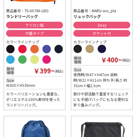
商品番号：MARU-sov_pla
商品番号：TS-00786-LBG
リュックバッグ
ランドリーバッグ
2way
ナイロン製
ポケット付
巾着タイプ
カラーラインナップ
カラーラインナップ
￥400~
無地
(税込)
価格
￥399~
無地
Size
(税込)
価格
使用時/W47×H47cm 収納
時/W21×H11cm 持ち手/長さ 約
Size
W420×H530mm
35cm×幅2.5cm
カラーバリエーションも豊富な、
旅行や部活動で重宝するリュック
ポリエステル100％素材を使った
にも手提げバッグにもなる便利な
ランドリーバッグ。
折り畳みバッグ。