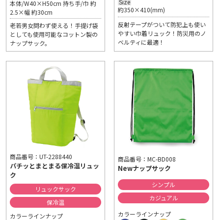
Size
本体/W40×H50cm 持ち手/巾 約
約350×410(mm)
2.5×幅 約30cm
反射テープがついて防犯上も使い
老若男女問わず使える！手提げ袋
やすい巾着リュック！防災用のノ
としても使用可能なコットン製の
ベルティに最適！
ナップサック。
商品番号：UT-2288440
商品番号：MC-BD008
パチッとまとまる保冷温リュッ
Newナップサック
ク
シンプル
リュックサック
カジュアル
保冷温
カラーラインナップ
カラーラインナップ