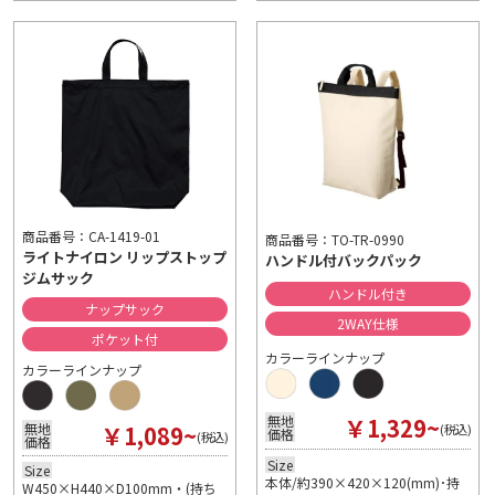
商品番号：CA-1419-01
商品番号：TO-TR-0990
ライトナイロン リップストップ
ハンドル付バックパック
ジムサック
ハンドル付き
ナップサック
2WAY仕様
ポケット付
カラーラインナップ
カラーラインナップ
￥1,329~
無地
￥1,089~
無地
(税込)
価格
(税込)
価格
Size
Size
本体/約390×420×120(mm)･持
W450×H440×D100mm・(持ち