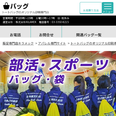
お見積り方法
メニュー
営業時間：平日9時～19時 土曜10時～17時 日･祝休み
運営会社：株式会社KILAMEK 電話番号：03-3350-8215
お電話
お問合せ
関連バッグ一覧
販促専門店キラメック
>
アパレル専門サイト
>
トートバッグのオリジナル印刷