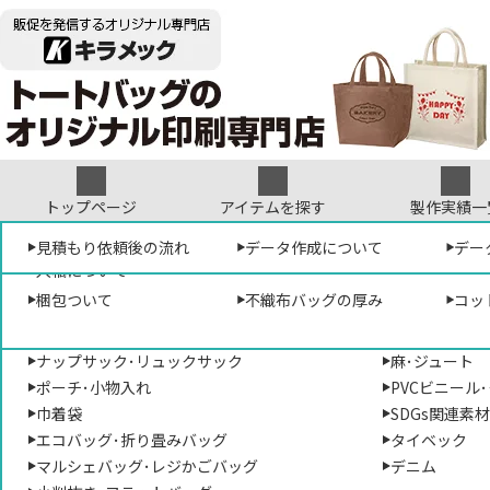
トップページ
アイテムを探す
製作実績一
形から選ぶ
見積もり依頼について
オリジナルテンプレート
見積もり依頼後の流れ
袋･バッグについて
デザイン参考集
データ作成について
素材から選ぶ
デザ
プリ
デー
販促専門店キラメック
>
アパレル専門サイ
入稿について
トートバッグ･手提げバッグ
コットン･帆布
梱包ついて
不織布バッグの厚み
コッ
ショルダーバッグ･肩掛けバッグ
ポリエステル
サコッシュ･ポシェット
不織布
形から選ぶ
ナップサック･リュックサック
麻･ジュート
ポーチ･小物入れ
PVCビニール
トー
トートバッグ
巾着袋
SDGs関連素
す。
手提げバッグ
エコバッグ･折り畳みバッグ
タイベック
オリ
マルシェバッグ･レジかごバッグ
デニム
ショルダーバッグ
バッ