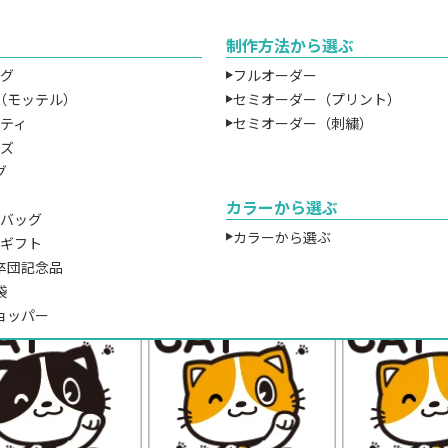
望イメージに合ったプリント方法をご案内いたしますので不明
制作方法から選ぶ
色（1～4色）
ッグ
フルオーダー
（モッテル）
セミオーダー（プリント）
ルティ
セミオーダー（刺繍）
ジナルバッグにプリントするデザインが単色の場合、基本的に
ッズ
グ
クから作製するので詳細な色指定が可能で、ハッキリとしたシ
カラーから選ぶ
ツバッグ
ク印刷は1色につき1版制作する必要があるため、色数が多けれ
カラーから選ぶ
チギフト
す。
卒団記念品
し1度製版してしまえば、いくらでも作成することが可能なため
袋
たりの単価は安くなっていきます。
ョッパー