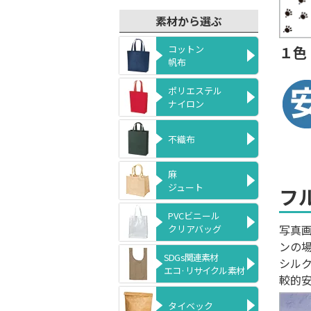
素材から選ぶ
コットン
１色
帆布
ポリエステル
ナイロン
不織布
麻
ジュート
フ
PVCビニール
写真
クリアバッグ
ンの
SDGs関連素材
シル
エコ·リサイクル素材
較的
タイベック