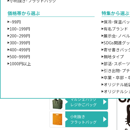
肩掛けバッグ
小判抜き･フラットバッグ
ご希
サコッシュ
価格帯から選ぶ
特集から選ぶ
ポシェット
単
~99円
保冷･保温バ
100~199円
有名ブランド
ナップサック
リュックサック
200~299円
展示会･ノベ
オリ
300~399円
SDGs関連グ
す。
ポーチ
400~499円
寄せ書きバッ
イン
小物入れ
500~999円
無地タイプ
です。
1000円以上
部活･スポー
シル
巾着袋
引き出物･プ
りま
卒業・卒部・
ただ
エコバッグ
オリジナル紙
枚あ
折り畳みバッグ
オリジナルシ
マルシェバッグ
レジかごバッグ
小判抜き
フラットバッグ