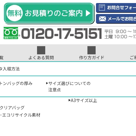
覧
よくある質問
作り方ガイド
ご
インデータについて
ントについて
タ入稿方法
印刷･刺繍について
色数について
サイズから選ぶ
ご注文について
プリント位置に
ト
>
トートバッグのオリジナル印刷専門店
> 色数について
B5サイズ以下
トンバッグの厚み
サイズ選びについての
･ナイロン
A4サイズ（マチなし）
色数について
注意点
A4サイズ相当
A3サイズ以上
･クリアバッグ
トバッグ、エコバッグなどオリジナルバッグにプリントするデ
材･エコリサイクル素材
ジナルデザイン作成の参考までにご覧いただければと思います。
グの生地、デザイン、縫製、製作枚数 等によりオススメの印刷