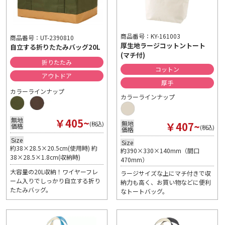
商品番号：KY-161003
商品番号：UT-2390810
厚生地ラージコットントート
自立する折りたたみバッグ20L
(マチ付)
折りたたみ
コットン
アウトドア
厚手
カラーラインナップ
カラーラインナップ
￥405~
無地
￥407~
無地
(税込)
価格
(税込)
価格
Size
Size
約38×28.5×20.5cm(使用時) 約
約390×330×140mm（間口
38×28.5×1.8cm(収納時)
470mm）
大容量の20L収納！ワイヤーフレ
ラージサイズな上にマチ付きで収
ーム入りでしっかり自立する折り
納力も高く、お買い物などに便利
たたみバッグ。
なトートバッグ。