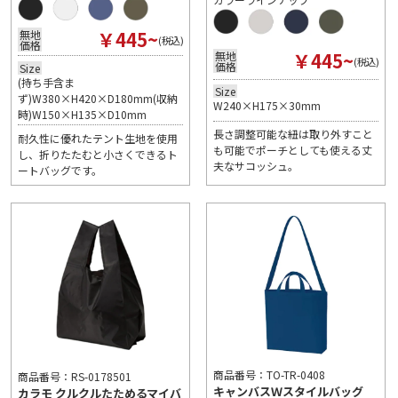
￥445~
無地
(税込)
価格
￥445~
無地
(税込)
価格
Size
(持ち手含ま
Size
ず)W380×H420×D180mm(収納
W240×H175×30mm
時)W150×H135×D10mm
長さ調整可能な紐は取り外すこと
耐久性に優れたテント生地を使用
も可能でポーチとしても使える丈
し、折りたたむと小さくできるト
夫なサコッシュ。
ートバッグです。
商品番号：TO-TR-0408
商品番号：RS-0178501
キャンバスＷスタイルバッグ
カラモ クルクルたためるマイバ