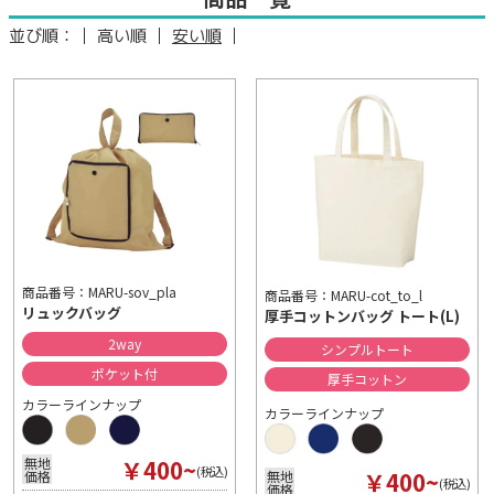
並び順：
高い順
安い順
商品番号：MARU-sov_pla
商品番号：MARU-cot_to_l
リュックバッグ
厚手コットンバッグ トート(L)
2way
シンプルトート
ポケット付
厚手コットン
カラーラインナップ
カラーラインナップ
￥400~
無地
(税込)
￥400~
無地
価格
(税込)
価格