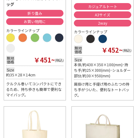
ッグ
カジュアルトート
折り畳み
A3サイズ
お買い物用に
2way
カラーラインナップ
カラーラインナップ
￥452~
無地
(税込)
価格
￥451~
無地
Size
(税込)
価格
本体/約430×350×100(mm)･持
Size
ち手/約25×300(mm)･ショルダー
約35×28×14cm
部分/約30×950(mm)
クルクル巻いてコンパクトにでき
肩掛け用と手提げ用のふたつの持
るため、持ち歩きも簡単で便利な
ち手がついた、便利なトートバッ
マイバッグ。
グ。