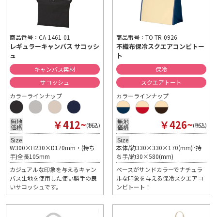
商品番号：CA-1461-01
商品番号：TO-TR-0926
レギュラーキャンバス サコッシ
不織布保冷スクエアコンビトー
ュ
ト
キャンバス素材
保冷
サコッシュ
スクエアトート
カラーラインナップ
カラーラインナップ
￥412~
￥426~
無地
無地
(税込)
(税込)
価格
価格
Size
Size
W300×H230×D170mm・(持ち
本体/約330×330×170(mm)･持
手)全長105mm
ち手/約30×580(mm)
カジュアルな印象を与えるキャン
ベースがサンドカラーでナチュラ
バス生地を使用した使い勝手の良
ルな印象を与える保冷スクエアコ
いサコッシュです。
ンビトート！