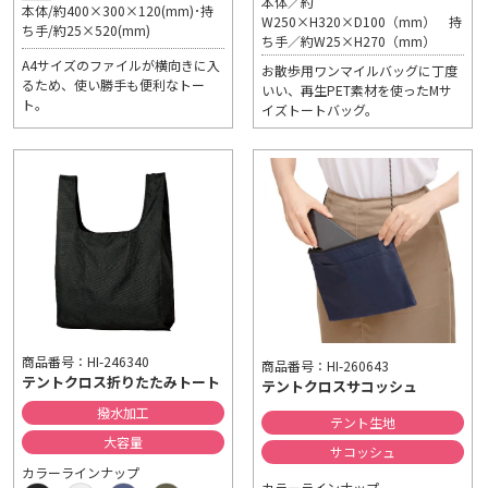
本体／約
本体/約400×300×120(mm)･持
W250×H320×D100（mm） 持
ち手/約25×520(mm)
ち手／約W25×H270（mm）
A4サイズのファイルが横向きに入
お散歩用ワンマイルバッグに丁度
るため、使い勝手も便利なトー
いい、再生PET素材を使ったMサ
ト。
イズトートバッグ。
商品番号：HI-246340
商品番号：HI-260643
テントクロス折りたたみトート
テントクロスサコッシュ
撥水加工
テント生地
大容量
サコッシュ
カラーラインナップ
カラーラインナップ