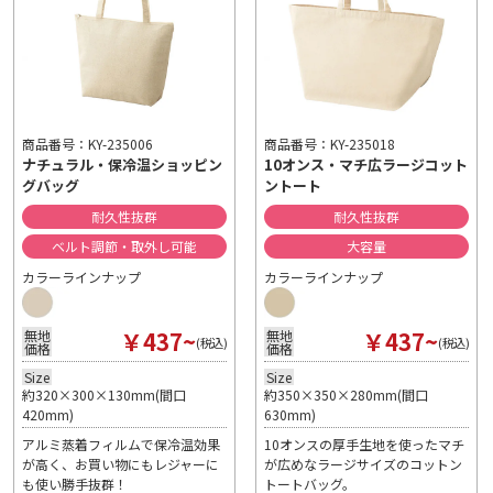
商品番号：KY-235006
商品番号：KY-235018
ナチュラル・保冷温ショッピン
10オンス・マチ広ラージコット
グバッグ
ントート
耐久性抜群
耐久性抜群
ベルト調節・取外し可能
大容量
カラーラインナップ
カラーラインナップ
￥437~
￥437~
無地
無地
(税込)
(税込)
価格
価格
Size
Size
約320×300×130mm(間口
約350×350×280mm(間口
420mm)
630mm)
アルミ蒸着フィルムで保冷温効果
10オンスの厚手生地を使ったマチ
が高く、お買い物にもレジャーに
が広めなラージサイズのコットン
も使い勝手抜群！
トートバッグ。