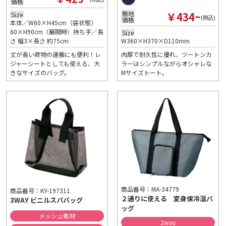
価格
￥434~
無地
Size
(税込)
価格
本体／W60×H45cm（袋状態）
60×H90cm（展開時）持ち手／長
Size
W360×H370×D110mm
さ 幅3×長さ 約75cm
肉厚で耐久性に優れ、ツートンカ
丈が長い荷物の運搬にも便利！レ
ラーはシンプルながらオシャレな
ジャーシートとしても使える、大
Mサイズトート。
きなサイズのバッグ。
商品番号：MA-34779
商品番号：KY-197311
２通りに使える 変身保冷温バ
3WAY ビニルスパバッグ
ッグ
メッシュ素材
2way