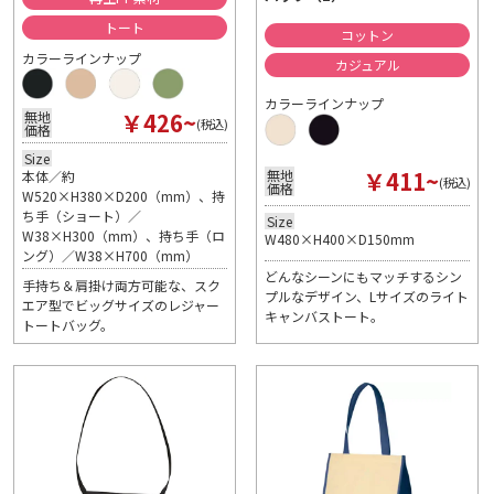
トート
コットン
カラーラインナップ
カジュアル
カラーラインナップ
￥426~
無地
(税込)
価格
Size
￥411~
無地
本体／約
(税込)
価格
W520×H380×D200（mm）、持
ち手（ショート）／
Size
W38×H300（mm）、持ち手（ロ
W480×H400×D150mm
ング）／W38×H700（mm）
どんなシーンにもマッチするシン
手持ち＆肩掛け両方可能な、スク
プルなデザイン、Lサイズのライト
エア型でビッグサイズのレジャー
キャンバストート。
トートバッグ。