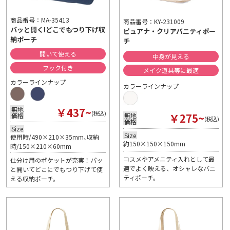
商品番号：MA-35413
商品番号：KY-231009
パッと開く!どこでもつり下げ収
ピュアナ・クリアバニティポー
納ポーチ
チ
開いて使える
中身が見える
フック付き
メイク道具等に最適
カラーラインナップ
カラーラインナップ
￥437~
無地
(税込)
￥275~
無地
価格
(税込)
価格
Size
Size
使用時/490×210×35mm､収納
約150×150×150mm
時/150×210×60mm
コスメやアメニティ入れとして最
仕分け用のポケットが充実！パッ
適でよく映える、オシャレなバニ
と開いてどこにでもつり下げて使
ティポーチ。
える収納ポーチ。