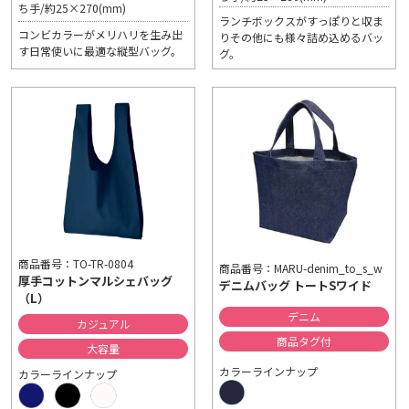
ち手/約25×270(mm)
ランチボックスがすっぽりと収ま
コンビカラーがメリハリを生み出
りその他にも様々詰め込めるバッ
す日常使いに最適な縦型バッグ。
グ。
商品番号：TO-TR-0804
商品番号：MARU-denim_to_s_w
厚手コットンマルシェバッグ
デニムバッグ トートSワイド
（L）
デニム
カジュアル
商品タグ付
大容量
カラーラインナップ
カラーラインナップ