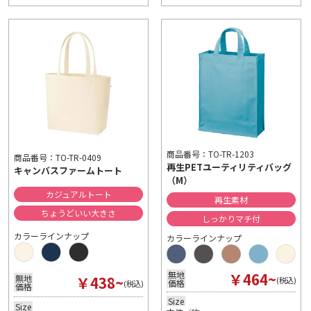
商品番号：TO-TR-1203
商品番号：TO-TR-0409
再生PETユーティリティバッグ
キャンバスファームトート
（M）
カジュアルトート
再生素材
ちょうどいい大きさ
しっかりマチ付
カラーラインナップ
カラーラインナップ
￥464~
無地
￥438~
無地
(税込)
価格
(税込)
価格
Size
Size