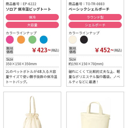
商品番号：EP-6222
商品番号：TO-TR-0883
ソロア 保冷温ビッグトート
ベーシックシェルポーチ
保冷
ラウンド型
大容量
シェルポーチ
カラーラインナップ
カラーラインナップ
￥423~
￥452~
無地
無地
(税込)
(税込)
価格
価格
Size
Size
350×150×350mm
約190×150×70(mm)
2Lのペットボトルが4本入る大容
破れにくくて比較的丈夫な上、軽
量サイズで使い勝手抜群の保冷温
量なポリエステル製巾着袋。ノベ
トートバッグ。
ルティなどに最適！