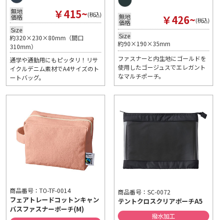
￥415~
無地
(税込)
￥426~
無地
価格
(税込)
価格
Size
Size
約320×230×80mm（間口
約90×190×35mm
310mm）
ファスナーと内生地にゴールドを
通学や通勤用にもピッタリ！リサ
使用したゴージュスでエレガント
イクルデニム素材でA4サイズのト
なマルチポーチ。
ートバッグ。
商品番号：TO-TF-0014
商品番号：SC-0072
フェアトレードコットンキャン
テントクロスクリアポーチA5
バスファスナーポーチ(M)
撥水加工