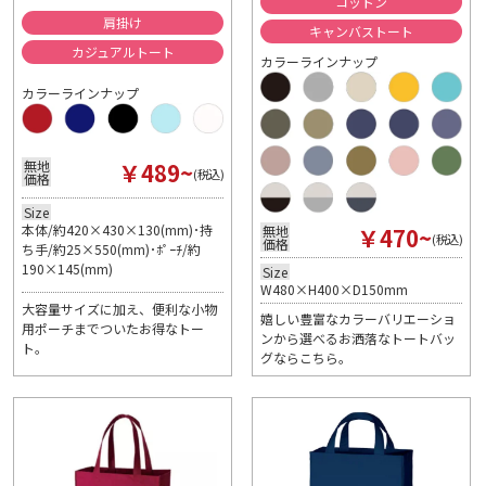
コットン
肩掛け
キャンバストート
カジュアルトート
カラーラインナップ
カラーラインナップ
￥489~
無地
(税込)
価格
Size
本体/約420×430×130(mm)･持
￥470~
無地
(税込)
価格
ち手/約25×550(mm)･ﾎﾟｰﾁ/約
190×145(mm)
Size
W480×H400×D150mm
大容量サイズに加え、便利な小物
嬉しい豊富なカラーバリエーショ
用ポーチまでついたお得なトー
ンから選べるお洒落なトートバッ
ト。
グならこちら。