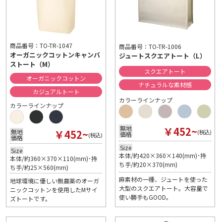
商品番号：TO-TR-1047
商品番号：TO-TR-1006
オーガニックコットンキャンバ
ジュートスクエアトート（L）
ストート（M）
スクエアトート
オーガニックコットン
ナチュラルな素材感
カジュアルトート
カラーラインナップ
カラーラインナップ
￥452~
無地
￥452~
無地
(税込)
価格
(税込)
価格
Size
Size
本体/約420×360×140(mm)･持
本体/約360×370×110(mm)･持
ち手/約20×370(mm)
ち手/約25×560(mm)
麻素材の一種、ジュートを使った
地球環境に優しい無農薬のオーガ
大型のスクエアトート。大容量で
ニックコットンを使用したMサイ
使い勝手もGOOD。
ズトートです。