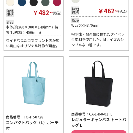
￥462~
無地
￥482~
無地
(税込)
価格
(税込)
価格
Size
Size
W270×H370mm
本体/約360×300×140(mm)･持
ち手/約25×450(mm)
撥水性・耐久性に優れたタイベッ
ク素材を使用した、Mサイズのシ
ワイドな見た目でプリント面が広
ンプルな巾着です。
い自由なオリジナル制作が可能。
商品番号：CA-1460-01_L
商品番号：TO-TR-0728
レギュラーキャンバス トートバ
コンパクトバッグ（L）ポーチ
ッグ L
付