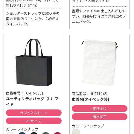
長さ 約35×幅 約2.5cm
約180×100（mm）
書類やファイルの出し入れがしや
ショルダーストラップと取っ手の
すい、縦長A4サイズで角底型のデ
両方を欲張りに付けた、2WAYス
ニムバッグ。
タイルバッグ。
商品番号：TO-TR-0301
商品番号：HI-271045
ユーティリティバッグ（L）ワ
巾着M(タイベック製)
イド
旅行向け
カジュアルトート
撥水加工
A3サイズ
カラーラインナップ
カラーラインナップ