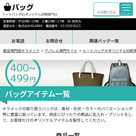
お見積り方法
メニュー
営業時間：平日9時～19時 土曜10時～17時 日･祝休み
運営会社：株式会社KILAMEK 電話番号：03-3350-8215
お電話
お問合せ
関連バッグ一覧
販促専門店キラメック
>
アパレル専門サイト
>
トートバッグのオリジナル印刷
バッグアイテム一覧
キラメックの取り扱うバッグは、素材・形状・カラーのバリエーションが
特に豊富に揃っています。用途にぴったりの商品に名入れ・プリントをし
て、お客様だけのオリジナルアイテムを製作してください。
商品一覧