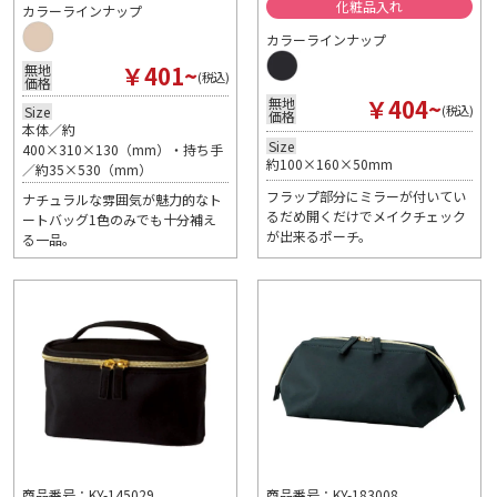
化粧品入れ
カラーラインナップ
カラーラインナップ
￥401~
無地
(税込)
価格
￥404~
無地
(税込)
Size
価格
本体／約
Size
400×310×130（mm）・持ち手
約100×160×50mm
／約35×530（mm）
フラップ部分にミラーが付いてい
ナチュラルな雰囲気が魅力的なト
るだめ開くだけでメイクチェック
ートバッグ1色のみでも十分補え
が出来るポーチ。
る一品。
商品番号：KY-145029
商品番号：KY-183008