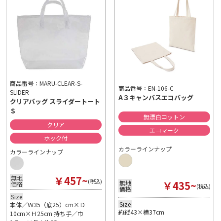
商品番号：MARU-CLEAR-S-
商品番号：EN-106-C
SLIDER
A３キャンバスエコバッグ
クリアバッグ スライダートート
Ｓ
無漂白コットン
クリア
エコマーク
ホック付
カラーラインナップ
カラーラインナップ
￥457~
無地
(税込)
￥435~
無地
価格
(税込)
価格
Size
Size
本体／Ｗ35（底25）cm×Ｄ
約縦43×横37cm
10cm×Ｈ25cm 持ち手／巾