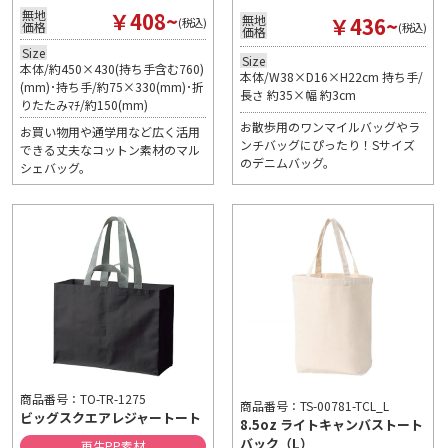
￥408~
無地
￥436~
無地
(税込)
価格
(税込)
価格
Size
Size
本体/約450×430(持ち手含む760)
本体/W38×D16×H22cm 持ち手/
(mm)･持ち手/約75×330(mm)･折
長さ 約35×幅 約3cm
りたたみﾏﾁ/約150(mm)
お散歩用のワンマイルバッグやラ
お買い物用や通学用など広く活用
ンチバッグにぴったり！Sサイズ
できる丈夫なコットン素材のマル
のデニムバッグ。
シェバッグ。
商品番号：TO-TR-1275
商品番号：TS-00781-TCL_L
ビッグスクエアレジャートート
8.5oz ライトキャンバストート
バック（L）
再生PP素材