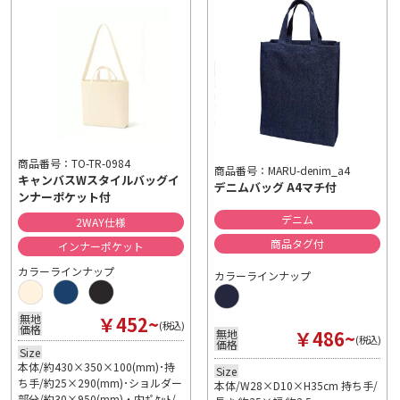
商品番号：TO-TR-0984
商品番号：MARU-denim_a4
キャンバスWスタイルバッグイ
デニムバッグ A4マチ付
ンナーポケット付
デニム
2WAY仕様
商品タグ付
インナーポケット
カラーラインナップ
カラーラインナップ
￥452~
無地
(税込)
価格
￥486~
無地
(税込)
価格
Size
本体/約430×350×100(mm)･持
Size
ち手/約25×290(mm)･ショルダー
本体/W28×D10×H35cm 持ち手/
部分/約30×950(mm)・内ﾎﾟｹｯﾄ/