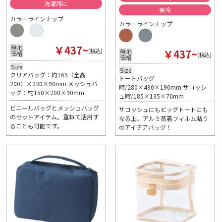
洗濯用に
保冷
カラーラインナップ
カラーラインナップ
￥437~
無地
￥437~
(税込)
無地
価格
(税込)
価格
Size
Size
クリアバッグ：約165（全高
トートバッグ
200）×230×90mm メッシュバ
時/280×490×190mm サコッシ
ッグ：約150×200×90mm
ュ時/185×135×70mm
ビニールバッグとメッシュバッグ
サコッシュにもビッグトートにも
のセットアイテム。重ねて活用す
なる上、アルミ蒸着フィルム貼り
ることも可能です。
のアイデアバッグ！