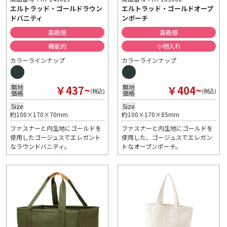
エルトラッド・ゴールドラウン
エルトラッド・ゴールドオープ
ドバニティ
ンポーチ
高級感
高級感
機能的
小物入れ
カラーラインナップ
カラーラインナップ
￥437~
￥404~
無地
無地
(税込)
(税込)
価格
価格
Size
Size
約100×170×70mm
約100×170×85mm
ファスナーと内生地にゴールドを
ファスナーと内生地にゴールドを
使用したゴージュスでエレガント
使用した、ゴージュスでエレガン
なラウンドバニティ。
トなオープンポーチ。