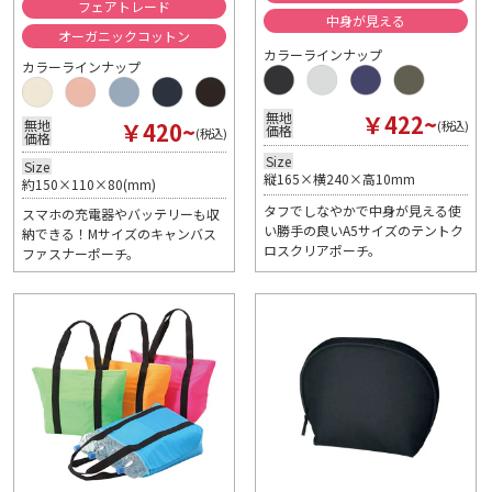
フェアトレード
中身が見える
オーガニックコットン
カラーラインナップ
カラーラインナップ
￥422~
無地
￥420~
無地
(税込)
価格
(税込)
価格
Size
Size
縦165×横240×高10mm
約150×110×80(mm)
タフでしなやかで中身が見える使
スマホの充電器やバッテリーも収
い勝手の良いA5サイズのテントク
納できる！Mサイズのキャンバス
ロスクリアポーチ。
ファスナーポーチ。