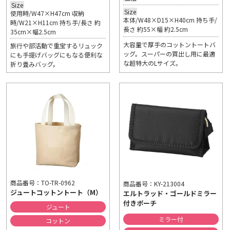
Size
Size
使用時/W47×H47cm 収納
本体/W48×D15×H40cm 持ち手/
時/W21×H11cm 持ち手/長さ 約
長さ 約55×幅 約2.5cm
35cm×幅2.5cm
大容量で厚手のコットントートバ
旅行や部活動で重宝するリュック
ッグ。スーパーの買出し用に最適
にも手提げバッグにもなる便利な
な超特大のLサイズ。
折り畳みバッグ。
商品番号：TO-TR-0962
商品番号：KY-213004
ジュートコットントート（M）
エルトラッド・ゴールドミラー
付きポーチ
ジュート
ミラー付
コットン