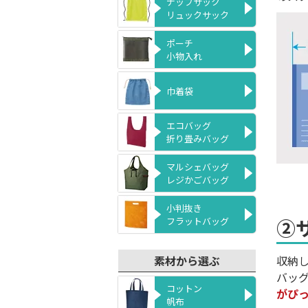
ナップサック
リュックサック
ポーチ
小物入れ
巾着袋
エコバッグ
折り畳みバッグ
マルシェバッグ
レジかごバッグ
小判抜き
②
フラットバッグ
素材から選ぶ
収納
バッ
コットン
がぴ
帆布