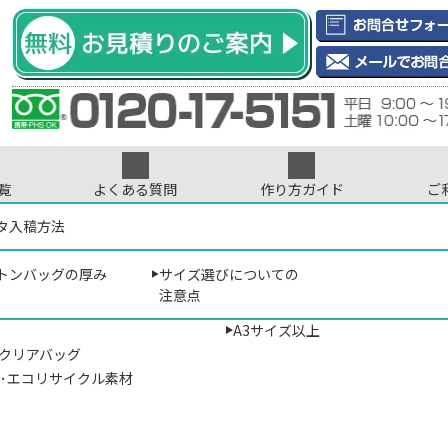
覧
よくある質問
作り方ガイド
ご
インデータについて
ントについて
タ入稿方法
印刷･刺繍について
色数について
サイズから選ぶ
ご注文について
プリント位置に
ト
>
トートバッグのオリジナル印刷専門店
> サイズ選びについて注意点
B5サイズ以下
トンバッグの厚み
サイズ選びについての
･ナイロン
A4サイズ（マチなし）
注意点
A4サイズ相当
A3サイズ以上
･クリアバッグ
材･エコリサイクル素材