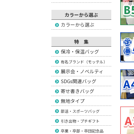
カラーから選ぶ
カラーから選ぶ
特 集
保冷・保温バッグ
有名ブランド（モッテル）
展示会・ノベルティ
SDGs関連バッグ
寄せ書きバッグ
無地タイプ
部活・スポーツバッグ
引き出物・プチギフト
卒業・卒部・卒団記念品