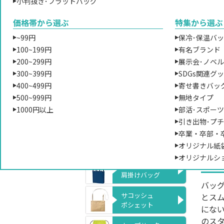
小判抜き･フラットバッグ
価格帯から選ぶ
特集から選ぶ
~99円
保冷･保温バ
100~199円
有名ブランド
200~299円
展示会･ノベ
300~399円
SDGs関連グ
400~499円
寄せ書きバッ
トー
500~999円
無地タイプ
や形
1000円以上
部活･スポー
知識
形から選ぶ
引き出物･プ
考に
卒業・卒部・
トートバッグ
手提げバッグ
オリジナル紙
①
オリジナルシ
ショルダーバッグ
肩掛けバッグ
バッ
サコッシュ
とス
ポシェット
にな
のス