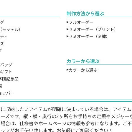
制作方法から選ぶ
ッグ
フルオーダー
（モッテル）
セミオーダー（プリント）
ルティ
セミオーダー（刺繍）
ッズ
グ
トバッグと一言で言っても、形状やサイズは様々です。使用シー
状は異なります。こちらのページでは、トートバッグ製作でサ
カラーから選ぶ
ツバッグ
をまとめています。バッグの形状やサイズの特徴を捉えた、理
カラーから選ぶ
チギフト
してください！
卒団記念品
袋
バッグに入れたいアイテムの寸法を
ョッパー
グに収納したいアイテムが明確に決まっている場合は、アイテム
ムーズです。縦・横・奥行の3ヶ所をお手持ちの定規やメジャー
い場合は、仕様書やホームページの情報も参考になります。ご
タッフがお手伝い致します。お気軽にご相談ください！