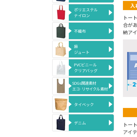
入
ポリエステル
ナイロン
トー
合が
不織布
納ア
麻
ジュート
PVCビニール
クリアバッグ
SDGs関連素材
エコ·リサイクル素材
タイベック
デニム
トー
アイ