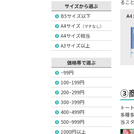
るこ
サイズから選ぶ
B5サイズ以下
A4サイズ
（マチなし）
A4サイズ相当
A3サイズ以上
価格帯で選ぶ
~99円
100~199円
③
200~299円
300~399円
トー
400~499円
多種
500~999円
当ス
1000円以上