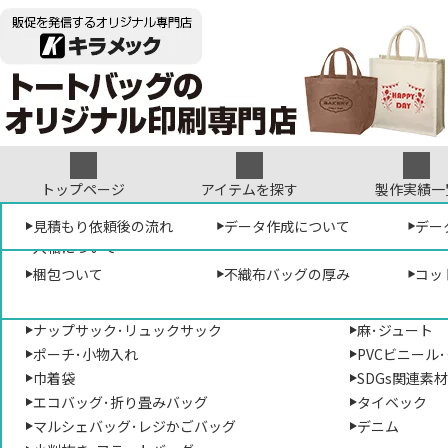
トップページ
アイテムを探す
製作実績一
形から選ぶ
見積もり依頼について
オリジナルテンプレート
見積もり依頼後の流れ
袋･バッグについて
デザイン参考集
データ作成について
素材から選ぶ
デザ
プリ
デー
販促専門店キラメック
>
アパレル専門サイ
入稿について
トートバッグ･手提げバッグ
コットン･帆布
梱包ついて
不織布バッグの厚み
コッ
ショルダーバッグ･肩掛けバッグ
ポリエステル
サコッシュ･ポシェット
不織布
ナップサック･リュックサック
麻･ジュート
ポーチ･小物入れ
PVCビニール
巾着袋
SDGs関連素
エコバッグ･折り畳みバッグ
タイベック
マルシェバッグ･レジかごバッグ
デニム