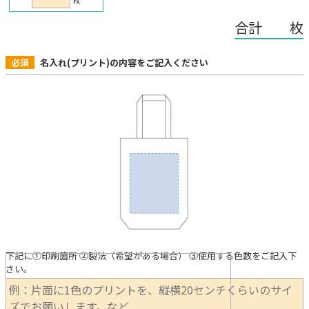
枚
合計 枚
必須
名入れ(プリント)の内容をご記入ください
下記に①印刷箇所 ②製法（希望がある場合） ③使用する色数をご記入下
さい。