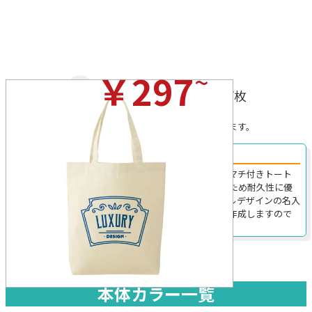
~
￥297
(税込)/枚
※プリントを行わない場合の税込価格です。
※無地の場合、ロット割れ手数料がかかることがあります。
B4サイズで丈夫な厚手コットンのマチ付きトート！
205017｜約横280×縦380×奥行100mmのB4サイズのマチ付きトート
です。10オンスの厚手なコットン素材を使用しているため耐久性に優
れており、日常的に使うのにも重宝します。オリジナルデザインの名入
れプリントもフルカラーで可能な上、格安でオーダー作成しますので
お気軽にご相談ください。
本体カラー一覧