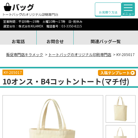
お見積り方法
メニュー
営業時間：平日9時～19時 土曜10時～17時 日･祝休み
運営会社：株式会社KILAMEK 電話番号：03-3350-8215
お電話
お問合せ
関連バッグ一覧
販促専門店キラメック
>
トートバッグのオリジナル印刷専門店
> KY-2050
KY-205017
入稿テンプレート
10オンス・B4コットントート(マチ付)