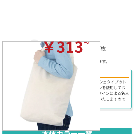
~
￥313
(税込)/枚
※プリントを行わない場合の税込価格です。
※無地の場合、ロット割れ手数料がかかることがあります。
無農薬で育てたコットン素材のマルシェトート！
254246｜約横350×縦350mmで見た目もお洒落なマルシェタイプのト
ートバッグ。無農薬で育てられたオーガニックコットンを使用してお
り、ナチュラルな風合いが楽しめます。オリジナルデザインによる名入
れプリントもフルカラーで可能な上、格安で特注製作いたしますので
お気軽にご相談ください。
本体カラー一覧