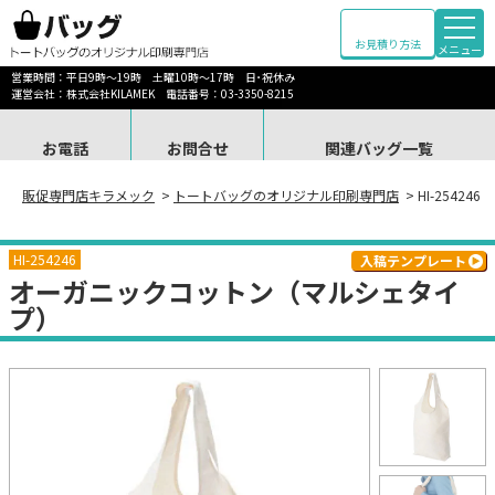
お見積り方法
メニュー
営業時間：平日9時～19時 土曜10時～17時 日･祝休み
運営会社：株式会社KILAMEK 電話番号：03-3350-8215
お電話
お問合せ
関連バッグ一覧
販促専門店キラメック
>
トートバッグのオリジナル印刷専門店
> HI-254
HI-254246
入稿テンプレート
オーガニックコットン（マルシェタイ
プ）