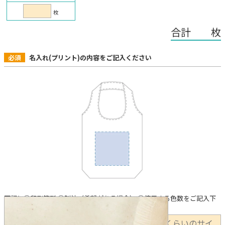
枚
合計 枚
必須
名入れ(プリント)の内容をご記入ください
下記に①印刷箇所 ②製法（希望がある場合） ③使用する色数をご記入下
さい。