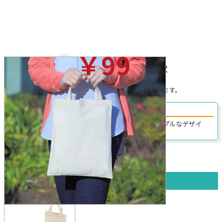
~
￥99
(税込)/枚
※プリントを行わない場合の税込価格です。
※無地の場合、ロット割れ手数料がかかることがあります。
手提げカバンとしても魅力的なシンプルA4バッグ！
手ごろなサイズのエコバッグ！プリントが映えるシンプルなデザイ
ン。ちょっとしたお買い物にピッタリ！
本体カラー一覧