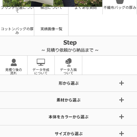
プリント位置につい
梱包について
よくある質問
不織布バッグの厚み
て
コットンバッグの厚
実績画像一覧
み
見積り後の
データ作成
データ入稿
流れ
について
ついて
形から選ぶ
素材から選ぶ
本体をカラーから選ぶ
サイズから選ぶ