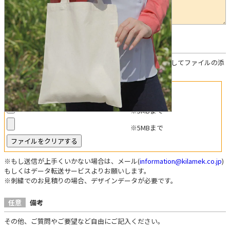
任意
デザインデータについて
お見積り参考データがある方は「ファイルを選択」を押してファイルの添
付をお願いします。
※5MBまで
※5MBまで
※5MBまで
※もし送信が上手くいかない場合は、メール(
information@kilamek.co.jp
)
もしくはデータ転送サービスよりお願いします。
※刺繍でのお見積りの場合、デザインデータが必要です。
任意
備考
その他、ご質問やご要望など自由にご記入ください。