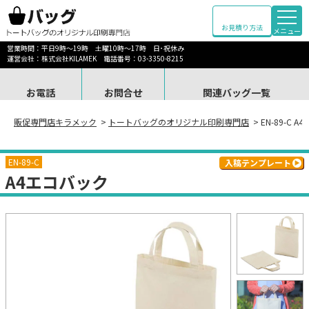
お見積り方法
メニュー
営業時間：平日9時～19時 土曜10時～17時 日･祝休み
運営会社：株式会社KILAMEK 電話番号：03-3350-8215
お電話
お問合せ
関連バッグ一覧
販促専門店キラメック
>
トートバッグのオリジナル印刷専門店
> EN-89-C 
EN-89-C
入稿テンプレート
A4エコバック