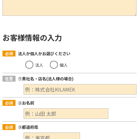
お客様情報の入力
必須
法人か個人かお選びください
法人
個人
任意
①貴社名・店名(法人様の場合)
必須
②お名前
必須
③都道府県