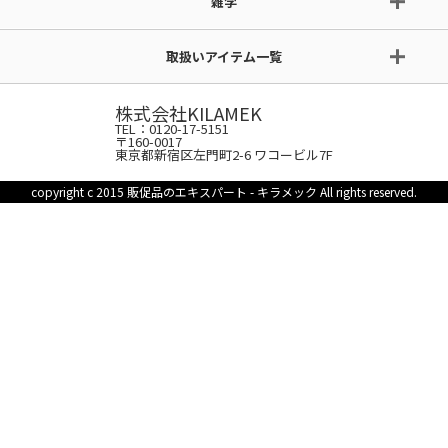
雑学
取扱いアイテム一覧
株式会社KILAMEK
TEL：0120-17-5151
〒160-0017
東京都新宿区左門町2-6 ワコービル7F
copyright c 2015 販促品のエキスパート - キラメック All rights reserved.