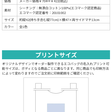
価格
メーカー価格￥704⇒￥422(税込)
シーチング：無漂白コットン100%(エコマーク認定商品)
素材
エコマーク認定番号：20101002
サイズ
約縦42(持ち手含む縦77cm)×横47×両サイドマチ13cm
カラー
全1色
プリントサイズ
オリジナルデザインでオーダー製作できるエコバッグの名入れプリント可
能サイズは、ボディとなる商品ごとに異なります。同じ商品でも印刷方法
によって変わりますのでご注文前に印刷範囲をご確認ください。