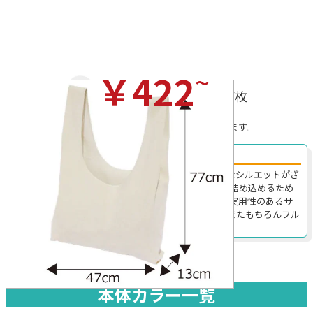
~
￥422
(税込)/枚
※プリントを行わない場合の税込価格です。
※無地の場合、ロット割れ手数料がかかることがあります。
コットン素材のお洒落なマルシェエコバッグ。
95-C｜ナチュラルなコットン素材とLサイズの大きめなシルエットがざ
っくり感を醸し出し、尚且お買い物時には気軽に物を詰め込めるため
使い勝手も良い、マルシェタイプのエコバッグです。実用性のあるサ
イズ感と形状で、ノベルティ用としても喜ばれます。またもちろんフル
カラーでのオリジナル名入れも可能。
本体カラー一覧