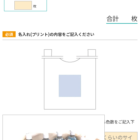
枚
合計 枚
必須
名入れ(プリント)の内容をご記入ください
下記に①印刷箇所 ②製法（希望がある場合） ③使用する色数をご記入下
さい。