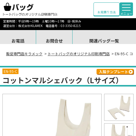
お見積り方法
メニュー
営業時間：平日9時～19時 土曜10時～17時 日･祝休み
運営会社：株式会社KILAMEK 電話番号：03-3350-8215
お電話
お問合せ
関連バッグ一覧
販促専門店キラメック
>
トートバッグのオリジナル印刷専門店
> EN-95-
EN-95-C
入稿テンプレート
コットンマルシェバック（Lサイズ）