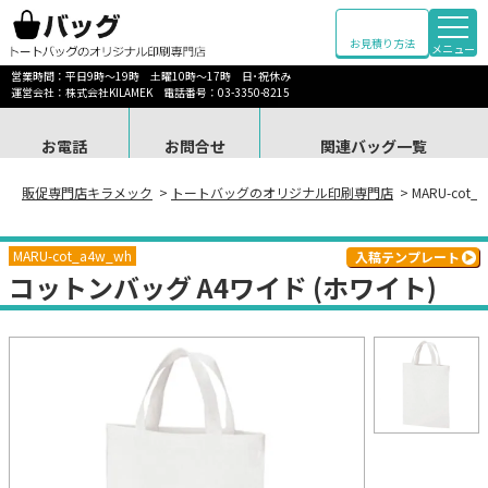
お見積り方法
メニュー
営業時間：平日9時～19時 土曜10時～17時 日･祝休み
運営会社：株式会社KILAMEK 電話番号：03-3350-8215
お電話
お問合せ
関連バッグ一覧
販促専門店キラメック
>
トートバッグのオリジナル印刷専門店
> MARU-co
MARU-cot_a4w_wh
入稿テンプレート
コットンバッグ A4ワイド (ホワイト)