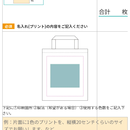
枚
合計 枚
必須
名入れ(プリント)の内容をご記入ください
下記に①印刷箇所 ②製法（希望がある場合） ③使用する色数をご記入下
さい。