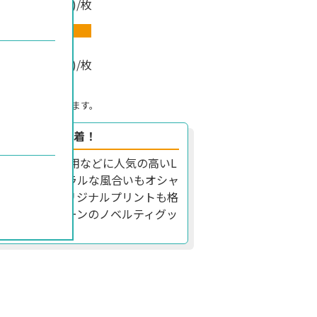
(税込)/枚
カラー
~
238
(税込)/枚
格です。
かかることがあります。
材のLサイズ巾着！
mmの、ギフト包装用などに人気の高いL
素材のナチュラルな風合いもオシャ
宝します。オリジナルプリントも格
トやキャンペーンのノベルティグッ