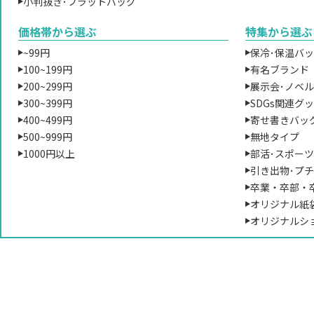
小判抜き･フラットバッグ
価格帯から選ぶ
特集から選ぶ
~99円
保冷･保温バ
100~199円
有名ブランド
200~299円
展示会･ノベ
300~399円
SDGs関連グ
400~499円
寄せ書きバッ
500~999円
無地タイプ
1000円以上
部活･スポー
引き出物･プ
卒業・卒部・
オリジナル紙
オリジナルシ