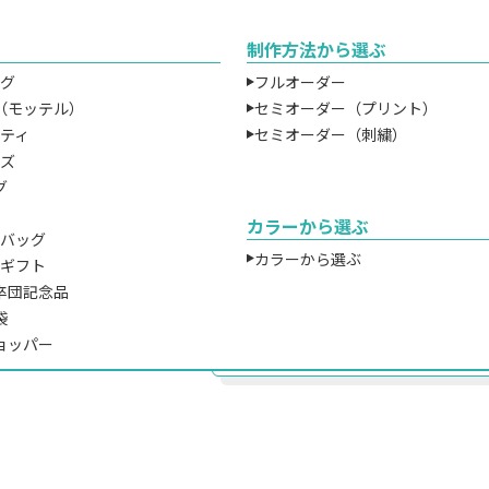
制作方法から選ぶ
￥
ッグ
フルオーダー
（モッテル）
セミオーダー（プリント）
ルティ
セミオーダー（刺繍）
※プリントを行わない場合の税込価
ッズ
※無地の場合、ロット割れ手数料が
グ
ショッパー等に最適なコットン素
カラーから選ぶ
ツバッグ
TR-0294｜約横260×縦360
カラーから選ぶ
チギフト
サイズ巾着バッグです。コットン
卒団記念品
レですし、普段使い用としても重
袋
安で承っておりますので、イベン
ョッパー
ズ用などにもおすすめ。