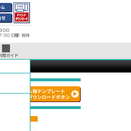
利用ガイド
ついて
入稿テンプレート
ダウンロードボタン
ナチュラル
~
176