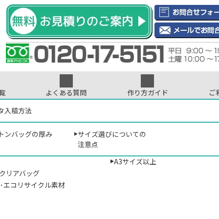
覧
よくある質問
作り方ガイド
ご
インデータについて
ントについて
タ入稿方法
印刷･刺繍について
色数について
サイズから選ぶ
ご注文について
プリント位置に
リジナル印刷専門店
> TO-TR-0294 コットン巾着（L）
B5サイズ以下
トンバッグの厚み
サイズ選びについての
･ナイロン
A4サイズ（マチなし）
注意点
A4サイズ相当
L）
A3サイズ以上
･クリアバッグ
材･エコリサイクル素材
￥