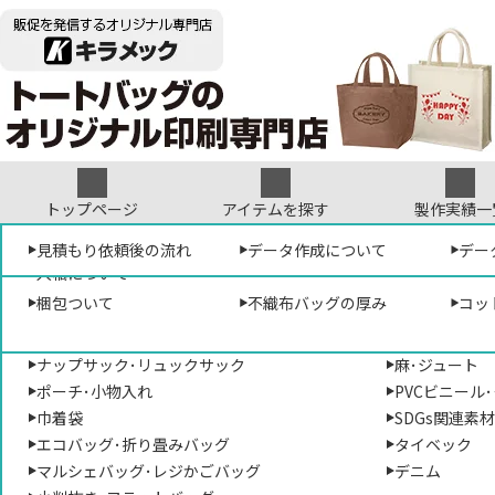
トップページ
アイテムを探す
製作実績一
形から選ぶ
見積もり依頼について
オリジナルテンプレート
見積もり依頼後の流れ
袋･バッグについて
デザイン参考集
データ作成について
素材から選ぶ
デザ
プリ
デー
販促専門店キラメック
>
トートバッグのオ
入稿について
トートバッグ･手提げバッグ
コットン･帆布
梱包ついて
不織布バッグの厚み
コッ
ショルダーバッグ･肩掛けバッグ
ポリエステル
TO-TR-0294
サコッシュ･ポシェット
不織布
コットン巾着（
ナップサック･リュックサック
麻･ジュート
ポーチ･小物入れ
PVCビニール
巾着袋
SDGs関連素
エコバッグ･折り畳みバッグ
タイベック
マルシェバッグ･レジかごバッグ
デニム