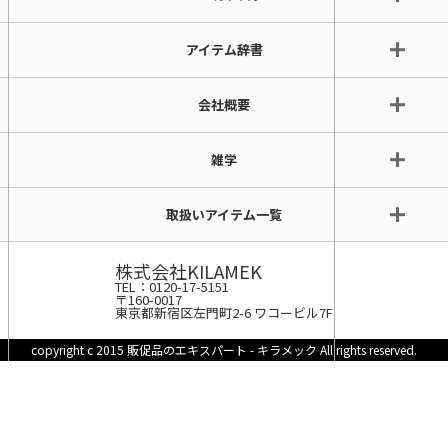
アイテム辞書
会社概要
雑学
取扱いアイテム一覧
株式会社KILAMEK
TEL：0120-17-5151
〒160-0017
東京都新宿区左門町2-6 ワコービル7F
copyright c 2015 販促品のエキスパート - キラメック All rights reserved.