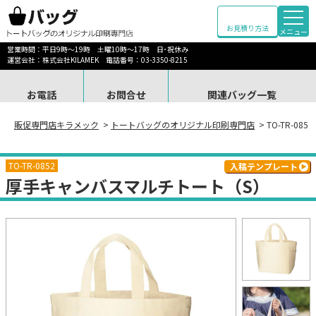
お見積り方法
メニュー
営業時間：平日9時～19時 土曜10時～17時 日･祝休み
運営会社：株式会社KILAMEK 電話番号：03-3350-8215
お電話
お問合せ
関連バッグ一覧
販促専門店キラメック
>
トートバッグのオリジナル印刷専門店
> TO-TR-
TO-TR-0852
入稿テンプレート
厚手キャンバスマルチトート（S）