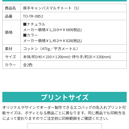
商品名
厚手キャンバスマルチトート（S）
品番
TO-TR-0852
■ナチュラル
メーカー価格￥1,210⇒￥689(税込)
価格
■カラー
メーカー価格￥1,452⇒￥828(税込)
素材
コットン（475g／平方メートル）
サイズ
本体/約340×230×120(mm)･持ち手/約25×320(mm)
カラー
全2色
プリントサイズ
オリジナルデザインでオーダー製作できるエコバッグの名入れプリント可
能サイズは、ボディとなる商品ごとに異なります。同じ商品でも印刷方法
によって変わりますのでご注文前に印刷範囲をご確認ください。