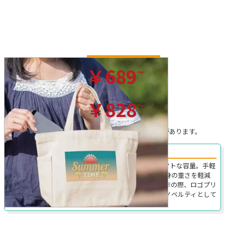
ナチュラル
~
￥689
(税込)/枚
カラー
~
￥828
(税込)/枚
※プリントを行わない場合の税込価格です。
※無地の場合、ロット割れ手数料がかかることがあります。
シンプルながら使い勝手の良いSサイズのトート！
TR-0852｜ランチバッグとして最適な大きさのコンパクトな容量。手軽
に持ち運べるように短めなハンドルを有しており、中身の重さを軽減
する様な製品となっております。本品はオリジナル制作の際、ロゴプリ
ントや名入れなどを施す事が可能で、企業広告や販促ノベルティとして
もご活用頂けます。