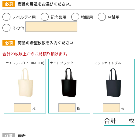
必須
商品の
用途
をお選びください。
ノベルティ用
記念品用
物販用
店舗用
その他
必須
商品の希望枚数を入力ください
合計20枚以上からお見積り頂けます。
ナチュラル(TR-1047-008)
ナイトブラック
ミッドナイトブルー
枚
枚
枚
合計 枚
任意
備考