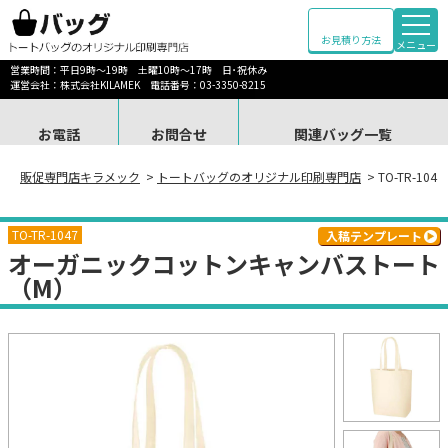
お見積り方法
メニュー
営業時間：平日9時～19時 土曜10時～17時 日･祝休み
運営会社：株式会社KILAMEK 電話番号：03-3350-8215
お電話
お問合せ
関連バッグ一覧
販促専門店キラメック
>
トートバッグのオリジナル印刷専門店
> TO-TR-
TO-TR-1047
入稿テンプレート
オーガニックコットンキャンバストート
（M）