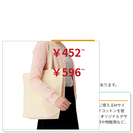
ナチュラル
~
￥452
(税込)/枚
カラー
~
￥596
(税込)/枚
※プリントを行わない場合の税込価格です。
※無地の場合、ロット割れ手数料がかかることがあります。
無農薬コットンを使用したMサイズトートバッグ！
TR-1047｜約横360×縦370×奥行100mmの幅広い用途に使えるMサイ
ズのトートバッグです。地球環境に優しいオーガニックコットンを使
用しており、ナチュラルな風合いもとっても素敵です。オリジナルデザ
インによる名入れプリントも可能なため、ノベルティ用や物販用など、
幅広い用途におすすめです！