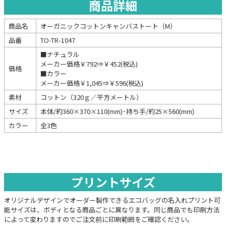
商品詳細
商品名
オーガニックコットンキャンバストート（M）
品番
TO-TR-1047
■ナチュラル
メーカー価格￥792⇒￥452(税込)
価格
■カラー
メーカー価格￥1,045⇒￥596(税込)
素材
コットン（320ｇ／平方メートル）
サイズ
本体/約360×370×110(mm)･持ち手/約25×560(mm)
カラー
全3色
プリントサイズ
オリジナルデザインでオーダー製作できるエコバッグの名入れプリント可
能サイズは、ボディとなる商品ごとに異なります。同じ商品でも印刷方法
によって変わりますのでご注文前に印刷範囲をご確認ください。