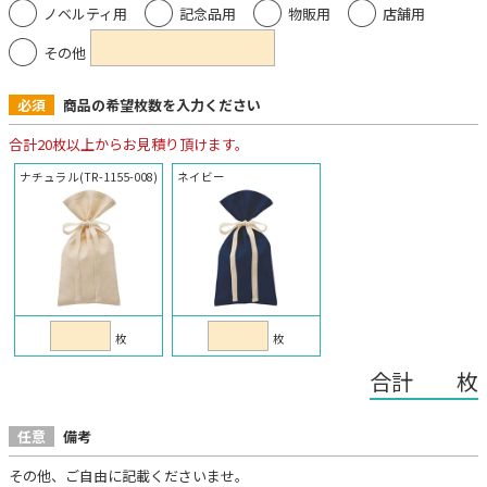
ノベルティ用
記念品用
物販用
店舗用
その他
必須
商品の希望枚数を入力ください
合計20枚以上からお見積り頂けます。
ナチュラル(TR-1155-008)
ネイビー
枚
枚
合計 枚
任意
備考
その他、ご自由に記載くださいませ。