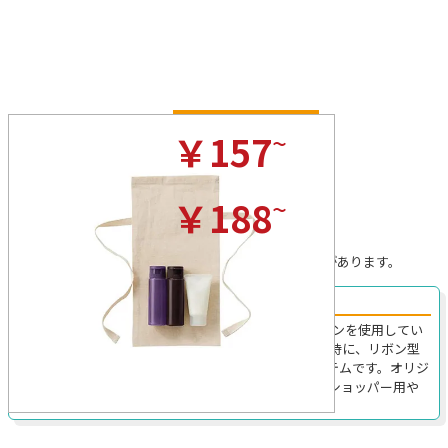
ナチュラル
~
￥157
(税込)/枚
カラー
~
￥188
(税込)/枚
※プリントを行わない場合の税込価格です。
※無地の場合、ロット割れ手数料がかかることがあります。
リボン型に結べる巾着紐がとっても可愛くおしゃれ！
TR-1155｜Sサイズのラッピング巾着です。厚手コットンを使用してい
るため耐久性に優れしっかりとした印象を与えると同時に、リボン型
に結べる巾着紐が見た目にもとっても可愛らしいアイテムです。オリジ
ナル名入れもフルカラーで可能なため、雑貨店などのショッパー用や
ギフト用におすすめ。