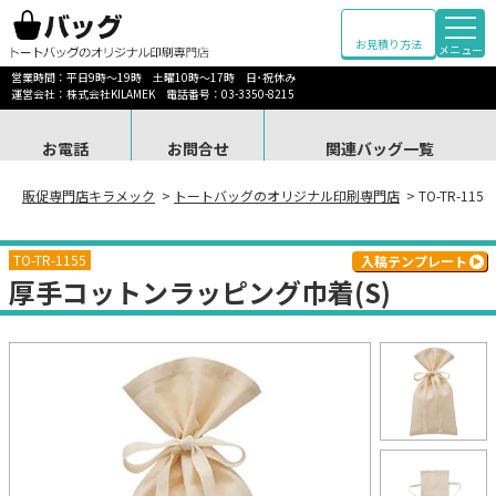
お見積り方法
メニュー
営業時間：平日9時～19時 土曜10時～17時 日･祝休み
運営会社：株式会社KILAMEK 電話番号：03-3350-8215
お電話
お問合せ
関連バッグ一覧
販促専門店キラメック
>
トートバッグのオリジナル印刷専門店
> TO-TR-1
TO-TR-1155
入稿テンプレート
厚手コットンラッピング巾着(S)