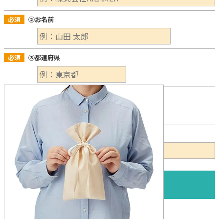
必須
②お名前
必須
③都道府県
必須
④お電話番号
必須
⑤メールアドレス