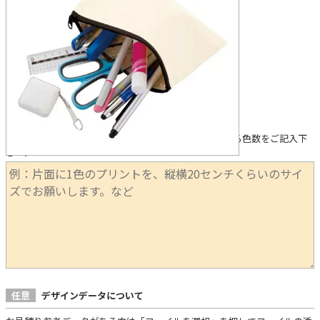
下記に①印刷箇所 ②製法（希望がある場合） ③使用する色数をご記入下
さい。
任意
デザインデータについて