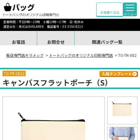
お見積り方法
メニュー
営業時間：平日9時～19時 土曜10時～17時 日･祝休み
運営会社：株式会社KILAMEK 電話番号：03-3350-8215
お電話
お問合せ
関連バッグ一覧
販促専門店キラメック
>
トートバッグのオリジナル印刷専門店
> TO-TR-
TO-TR-0822
入稿テンプレート
キャンバスフラットポーチ（S）