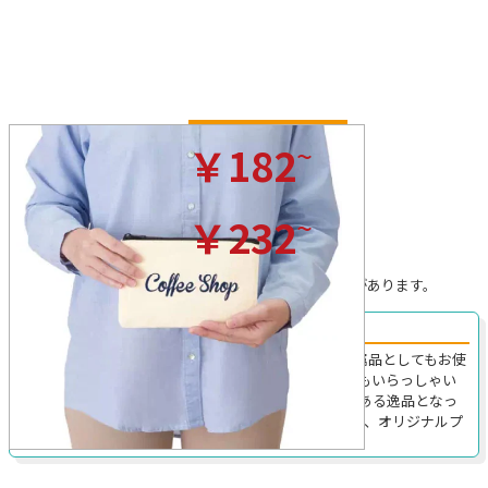
ナチュラル
~
￥182
(税込)/枚
カラー
~
￥232
(税込)/枚
※プリントを行わない場合の税込価格です。
※無地の場合、ロット割れ手数料がかかることがあります。
販促宣伝等に使用可能！プリントで自由な活用を実現
TR-0822｜手軽にバッグインが出来るため、物販の付属品としてもお使
い頂けます。フラットタイプは収納力に疑問を持つ方もいらっしゃい
ますが、本品はそうした不安を感じさせない広がりがある逸品となっ
ております。ご用意しておりますカラー展開は3色あり、オリジナルプ
リントもアクセントが効く位置に出来ます。