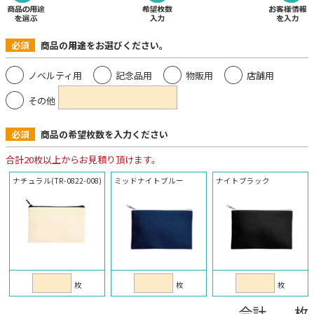
必須
商品の
用途
をお選びください。
ノベルティ用
記念品用
物販用
店舗用
その他
必須
商品の希望枚数を入力ください
合計20枚以上からお見積り頂けます。
ナチュラル(TR-0822-008)
ミッドナイトブルー
ナイトブラック
枚
枚
枚
合計 枚