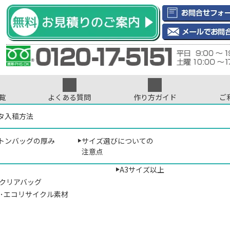
覧
よくある質問
作り方ガイド
ご
インデータについて
ントについて
タ入稿方法
印刷･刺繍について
色数について
サイズから選ぶ
ご注文について
プリント位置に
リジナル印刷専門店
> TO-TR-0904 キャンバスボックスランチトート
B5サイズ以下
トンバッグの厚み
サイズ選びについての
･ナイロン
A4サイズ（マチなし）
注意点
A4サイズ相当
クスランチトート
A3サイズ以上
･クリアバッグ
材･エコリサイクル素材
￥