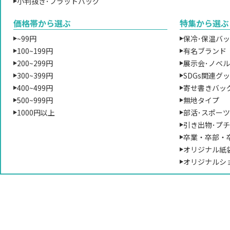
小判抜き･フラットバッグ
価格帯から選ぶ
特集から選ぶ
~99円
保冷･保温バ
100~199円
有名ブランド
200~299円
展示会･ノベ
300~399円
SDGs関連グ
400~499円
寄せ書きバッ
500~999円
無地タイプ
1000円以上
部活･スポー
引き出物･プ
卒業・卒部・
オリジナル紙
オリジナルシ