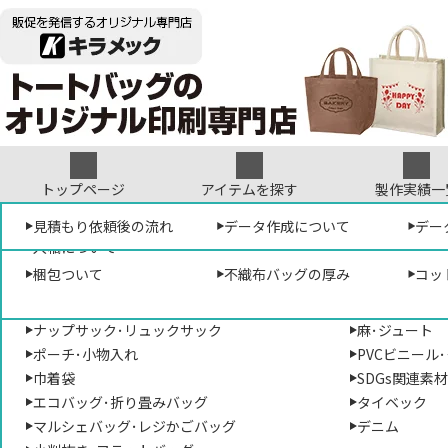
トップページ
アイテムを探す
製作実績一
形から選ぶ
見積もり依頼について
オリジナルテンプレート
見積もり依頼後の流れ
袋･バッグについて
デザイン参考集
データ作成について
素材から選ぶ
デザ
プリ
デー
販促専門店キラメック
>
トートバッグのオ
入稿について
トートバッグ･手提げバッグ
コットン･帆布
梱包ついて
不織布バッグの厚み
コッ
ショルダーバッグ･肩掛けバッグ
ポリエステル
TO-TR-0904
サコッシュ･ポシェット
不織布
キャンバスボッ
ナップサック･リュックサック
麻･ジュート
ポーチ･小物入れ
PVCビニール
巾着袋
SDGs関連素
エコバッグ･折り畳みバッグ
タイベック
マルシェバッグ･レジかごバッグ
デニム