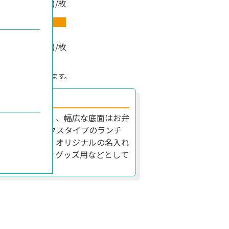
(税込)/枚
カラー
~
364
(税込)/枚
格です。
かかることがあります。
るトート！
身を取り出しやすく、幅広な底面はお弁
もできるボックスタイプのランチ
ンも豊富な上、オリジナルの名入れ
で、ノベルティグッズ用などとして