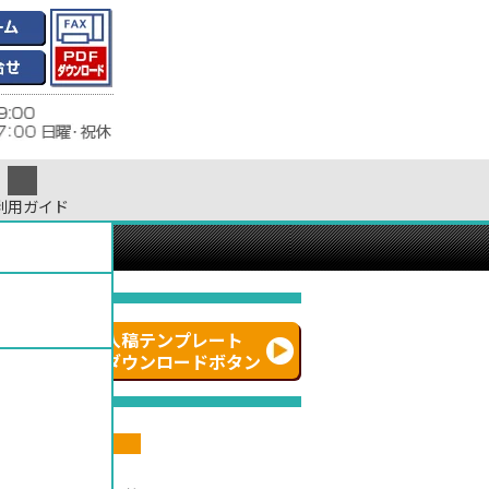
利用ガイド
ついて
入稿テンプレート
ダウンロードボタン
ナチュラル
~
308