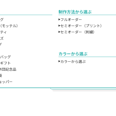
制作方法から選ぶ
￥
ッグ
フルオーダー
（モッテル）
セミオーダー（プリント）
ルティ
セミオーダー（刺繍）
※プリントを行わない場合の税込価
ッズ
※無地の場合、ロット割れ手数料が
グ
BOXタイプでしっかり収納でき
カラーから選ぶ
ツバッグ
TR-0904｜開口部も広くて中
カラーから選ぶ
チギフト
当を傾けずにそのまま入れること
卒団記念品
トートです。カラーバリエーショ
袋
プリントも可能なアイテムですの
ョッパー
もおすすめです。