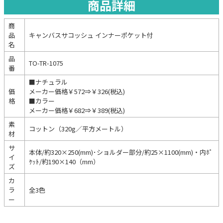
商品詳細
商
品
キャンバスサコッシュ インナーポケット付
名
品
TO-TR-1075
番
■ナチュラル
価
メーカー価格￥572⇒￥326(税込)
格
■カラー
メーカー価格￥682⇒￥389(税込)
素
コットン（320g／平方メートル）
材
サ
本体/約320×250(mm)･ショルダー部分/約25×1100(mm)・内ﾎﾟ
イ
ｹｯﾄ/約190×140（mm）
ズ
カ
ラ
全3色
ー