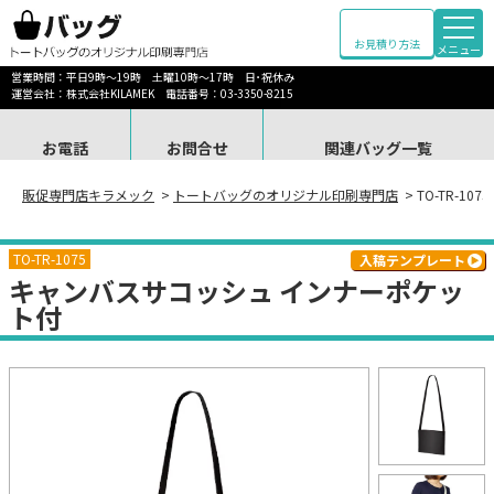
お見積り方法
メニュー
営業時間：平日9時～19時 土曜10時～17時 日･祝休み
運営会社：株式会社KILAMEK 電話番号：03-3350-8215
お電話
お問合せ
関連バッグ一覧
販促専門店キラメック
>
トートバッグのオリジナル印刷専門店
> TO-TR-
TO-TR-1075
入稿テンプレート
キャンバスサコッシュ インナーポケッ
ト付