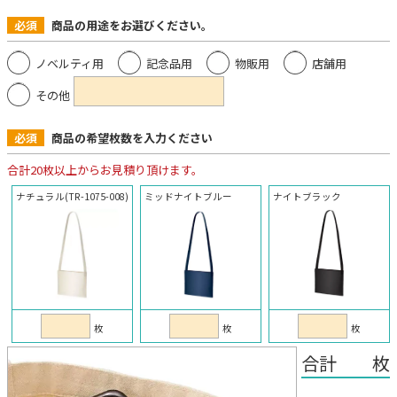
必須
商品の用途をお選びください。
ノベルティ用
記念品用
物販用
店舗用
その他
必須
商品の希望枚数を入力ください
合計20枚以上からお見積り頂けます。
ナチュラル(TR-1075-008)
ミッドナイトブルー
ナイトブラック
枚
枚
枚
合計 枚