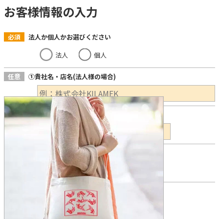
お客様情報の入力
必須
法人か個人かお選びください
法人
個人
任意
①貴社名・店名(法人様の場合)
必須
②お名前
必須
③都道府県
必須
④お電話番号