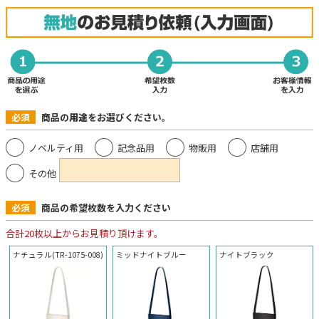
必須
商品の
用途
をお選びください。
ノベルティ用
記念品用
物販用
店舗用
その他
必須
商品の希望枚数を入力ください
合計20枚以上からお見積り頂けます。
ナチュラル(TR-1075-008)
ミッドナイトブルー
ナイトブラック