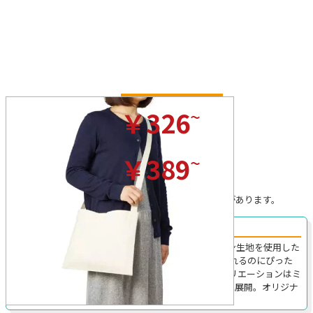
ナチュラル
~
￥326
(税込)/枚
カラー
~
￥389
(税込)/枚
※プリントを行わない場合の税込価格です。
※無地の場合、ロット割れ手数料がかかることがあります。
スマホなどを入れられる内ポケット付きサコッシュ！
TR-1075｜ナチュラルな風合いが特徴の上質なコットン生地を使用した
シンプルなサコッシュです。スマホや家の鍵などを入れるのにぴった
りなインナーポケット付きがとっても便利。カラーバリエーションはミ
ッドナイトブルー、ナチュラル、ナイトブラックの3色展開。オリジナ
ル名入れ制作も格安で承ります。