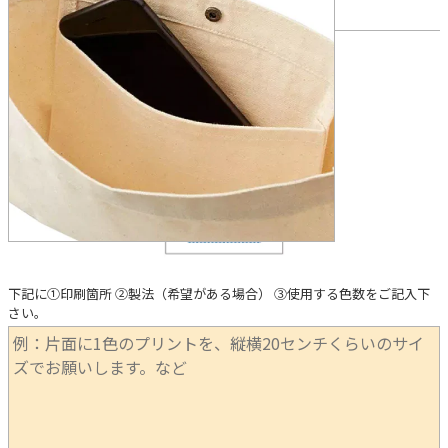
必須
名入れ(プリント)の内容をご記入ください
下記に①印刷箇所 ②製法（希望がある場合） ③使用する色数をご記入下
さい。