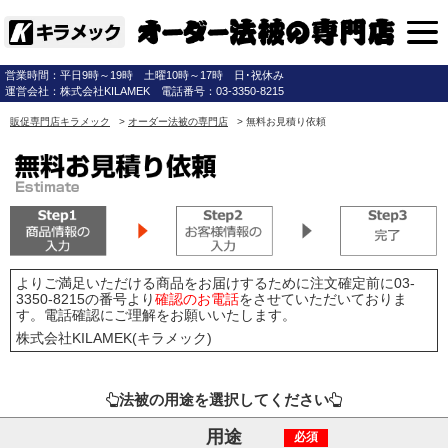
営業時間：平日9時～19時 土曜10時～17時 日･祝休み
運営会社：株式会社KILAMEK 電話番号：03-3350-8215
販促専門店キラメック
>
オーダー法被の専門店
>
無料お見積り依頼
よりご満足いただける商品をお届けするために注文確定前に03-
3350-8215の番号より
確認のお電話
をさせていただいておりま
す。電話確認にご理解をお願いいたします。
株式会社KILAMEK(キラメック)
法被の用途を選択してください
用途
必須