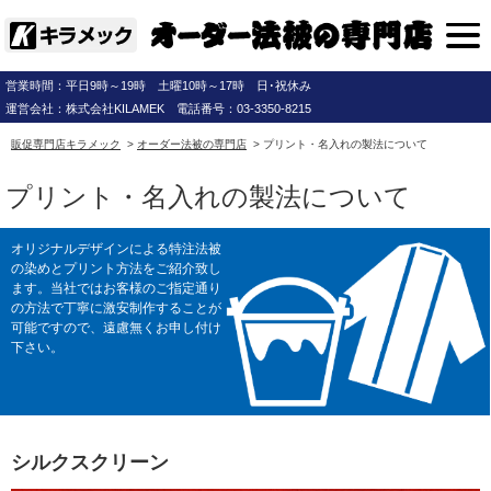
営業時間：平日9時～19時 土曜10時～17時 日･祝休み
運営会社：株式会社KILAMEK 電話番号：03-3350-8215
販促専門店キラメック
>
オーダー法被の専門店
>
プリント・名入れの製法について
プリント・名入れの製法について
オリジナルデザインによる特注法被
の染めとプリント方法をご紹介致し
ます。当社ではお客様のご指定通り
の方法で丁寧に激安制作することが
可能ですので、遠慮無くお申し付け
下さい。
シルクスクリーン