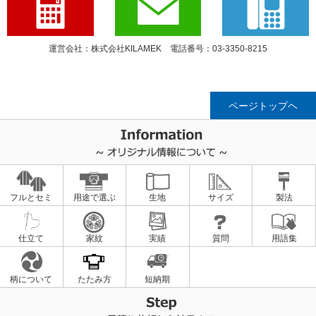
運営会社：株式会社KILAMEK 電話番号：03-3350-8215
ページトップヘ
フルとセミ
用途で選ぶ
生地
サイズ
製法
仕立て
家紋
実績
質問
用語集
柄について
たたみ方
短納期