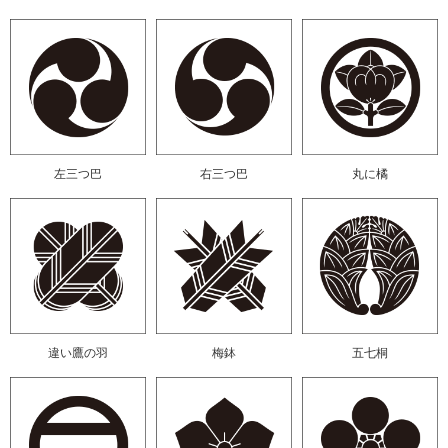
左三つ巴
右三つ巴
丸に橘
違い鷹の羽
梅鉢
五七桐