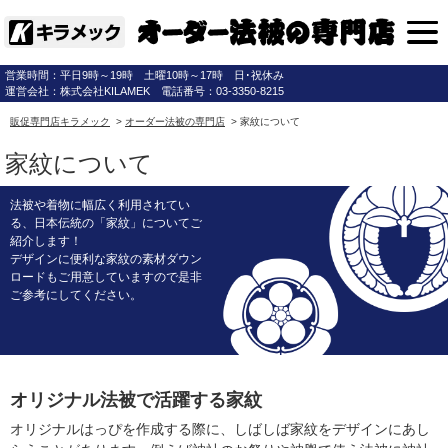
営業時間：平日9時～19時 土曜10時～17時 日･祝休み
運営会社：株式会社KILAMEK 電話番号：03-3350-8215
販促専門店キラメック
>
オーダー法被の専門店
>
家紋について
家紋について
法被や着物に幅広く利用されてい
る、日本伝統の「家紋」についてご
紹介します！
デザインに便利な家紋の素材ダウン
ロードもご用意していますので是非
ご参考にしてください。
オリジナル法被で活躍する家紋
オリジナルはっぴを作成する際に、しばしば家紋をデザインにあし