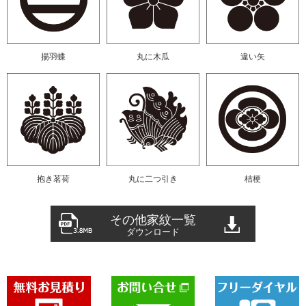
揚羽蝶
丸に木瓜
違い矢
抱き茗荷
丸に二つ引き
桔梗
その他家紋一覧
ダウンロード