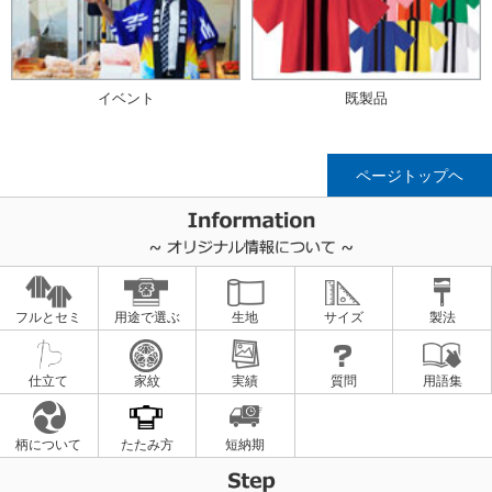
イベント
既製品
ページトップヘ
フルとセミ
用途で選ぶ
生地
サイズ
製法
仕立て
家紋
実績
質問
用語集
柄について
たたみ方
短納期