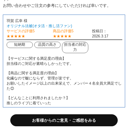
お問い合わせやご注文の参考にしていただければ幸いです。
羽賀 広幸 様
オリジナル法被(オタ活・推し活ファン)
サービスの評価5
商品の評価5
投稿日：
★★★★★
★★★★★
2026.3.17
短納期
品質の高さ
担当者の対応
力
【サービスに関する満足度の理由】
担当様のご対応が素晴らしかったです。
【商品に関する満足度の理由】
化繊なので皺にならず、管理が楽です。
お願いしたイメージ以上の出来栄えで、メンバー４名全員大満足でし
た😊
【どんなことに利用されましたか？】
推しのライブに着ていった
【ご注文前に困っていることはありましたか？また、それは解決され
ましたか？】
お客様からのご意見・ご感想をみる
値段で躊躇していましたが、ご相談対応が非常にご親切丁寧です発注
決めました😊