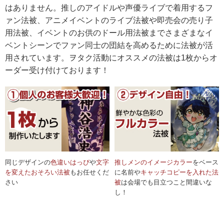
はありません。推しのアイドルや声優ライブで着用するフ
ァン法被、アニメイベントのライブ法被や即売会の売り子
用法被、イベントのお供のドール用法被までさまざまなイ
ベントシーンでファン同士の団結を高めるために法被が活
用されています。ヲタク活動にオススメの法被は1枚からオ
ーダー受け付けております！
同じデザインの
色違いはっぴ
や
文字
推しメンのイメージカラー
をベース
を変えたおそろい法被
もお任せくだ
に名前や
キャッチコピーを入れた法
さい
被
は会場でも目立つこと間違いな
し！